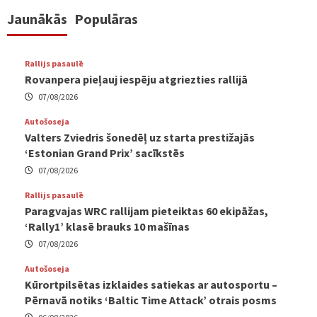
Jaunākās
Populāras
Rallijs pasaulē
Rovanpera pieļauj iespēju atgriezties rallijā
07/08/2026
Autošoseja
Valters Zviedris šonedēļ uz starta prestižajās
‘Estonian Grand Prix’ sacīkstēs
07/08/2026
Rallijs pasaulē
Paragvajas WRC rallijam pieteiktas 60 ekipāžas,
‘Rally1’ klasē brauks 10 mašīnas
07/08/2026
Autošoseja
Kūrortpilsētas izklaides satiekas ar autosportu –
Pērnavā notiks ‘Baltic Time Attack’ otrais posms