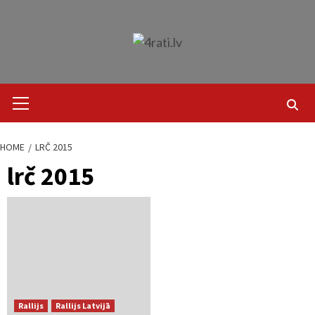
Skip
to
content
Primary
Menu
HOME
LRČ 2015
lrč 2015
Rallijs
Rallijs Latvijā