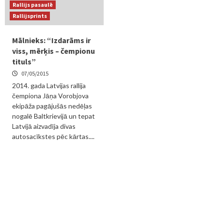
Rallijs pasaulē
Rallijsprints
Mālnieks: “Izdarāms ir
viss, mērķis – čempionu
tituls”
07/05/2015
2014. gada Latvijas rallija
čempiona Jāņa Vorobjova
ekipāža pagājušās nedēļas
nogalē Baltkrievijā un tepat
Latvijā aizvadīja divas
autosacīkstes pēc kārtas....