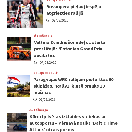
Rovanpera pieļauj iespēju
atgriezties rallijā
07/08/2026
Autošoseja
Valters Zviedris šonedēļ uz starta
prestižajās ‘Estonian Grand Prix’
sacīkstēs
07/08/2026
Rallijs pasaulē
Paragvajas WRC rallijam pieteiktas 60
ekipāžas, ‘Rally1’ klasē brauks 10
mašīnas
07/08/2026
Autošoseja
Kūrortpilsētas izklaides satiekas ar
autosportu – Pērnavā notiks ‘Baltic Time
Attack’ otrais posms