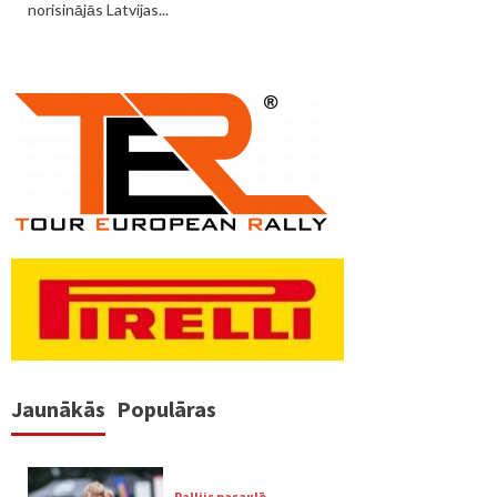
norisinājās Latvijas...
Jaunākās
Populāras
Rallijs pasaulē