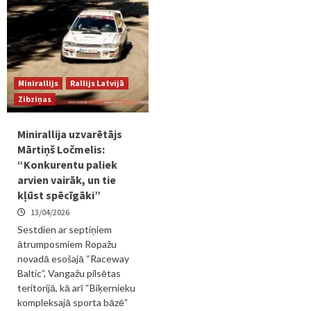
Minirallijs
Rallijs Latvijā
Zibziņas
Minirallija uzvarētājs
Mārtiņš Ločmelis:
“Konkurentu paliek
arvien vairāk, un tie
kļūst spēcīgāki”
13/04/2026
Sestdien ar septiņiem
ātrumposmiem Ropažu
novadā esošajā “Raceway
Baltic”, Vangažu pilsētas
teritorijā, kā arī “Biķernieku
kompleksajā sporta bāzē”