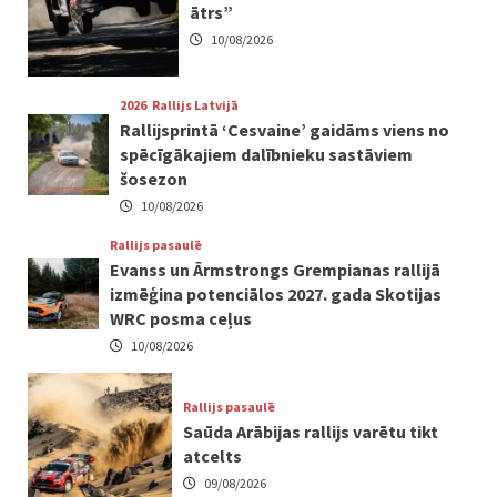
ātrs”
10/08/2026
2026
Rallijs Latvijā
Rallijsprintā ‘Cesvaine’ gaidāms viens no
spēcīgākajiem dalībnieku sastāviem
šosezon
10/08/2026
Rallijs pasaulē
Evanss un Ārmstrongs Grempianas rallijā
izmēģina potenciālos 2027. gada Skotijas
WRC posma ceļus
10/08/2026
Rallijs pasaulē
Saūda Arābijas rallijs varētu tikt
atcelts
09/08/2026