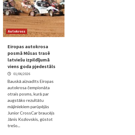
Autokross
Eiropas autokrosa
posmā Mūsas trasē
latviešu izpildījumā
viens goda pjedestāls
01/06/2026
Bauskā aizvadīts Eiropas
autokrosa čempionāta
otrais posms, kurā par
augstāko rezultātu
mājiniekiem parūpējās
Junior CrossCar braucējs
Jānis Kozlovskis, gūstot
trešo...