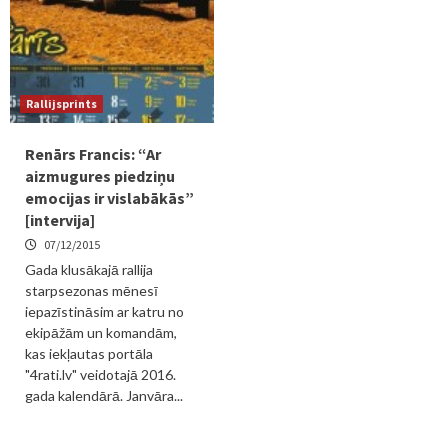
Rallijsprints
Renārs Francis: “Ar
aizmugures piedziņu
emocijas ir vislabākās”
[intervija]
07/12/2015
Gada klusākajā rallija
starpsezonas mēnesī
iepazīstināsim ar katru no
ekipāžām un komandām,
kas iekļautas portāla
"4rati.lv" veidotajā 2016.
gada kalendārā. Janvāra...