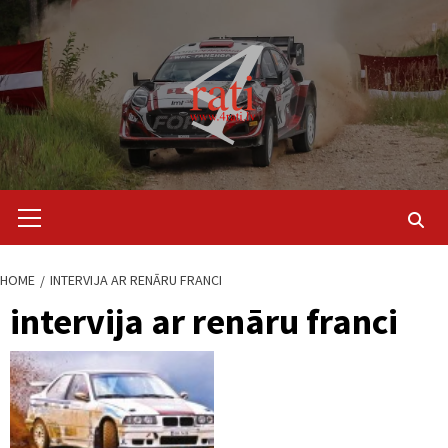
Skip
to
content
Primary
Menu
HOME
INTERVIJA AR RENĀRU FRANCI
intervija ar renāru franci