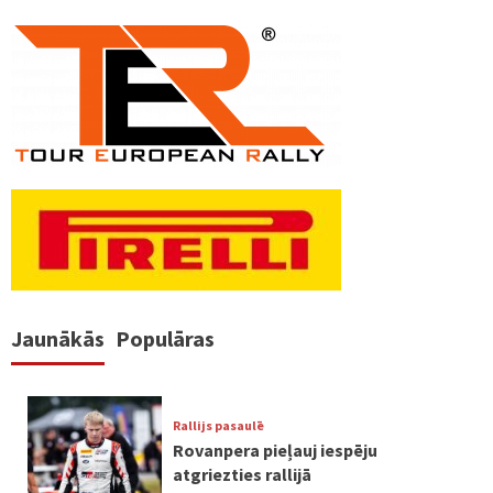
Jaunākās
Populāras
Rallijs pasaulē
Rovanpera pieļauj iespēju
atgriezties rallijā