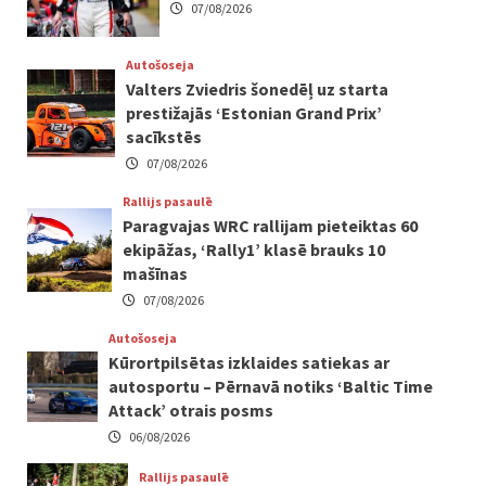
07/08/2026
Autošoseja
Valters Zviedris šonedēļ uz starta
prestižajās ‘Estonian Grand Prix’
sacīkstēs
07/08/2026
Rallijs pasaulē
Paragvajas WRC rallijam pieteiktas 60
ekipāžas, ‘Rally1’ klasē brauks 10
mašīnas
07/08/2026
Autošoseja
Kūrortpilsētas izklaides satiekas ar
autosportu – Pērnavā notiks ‘Baltic Time
Attack’ otrais posms
06/08/2026
Rallijs pasaulē