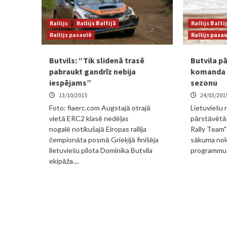
Rallijs
Rallijs Baltijā
Rallijs Balti
Rallijs pasaulē
Rallijs pasa
Butvils: “Tik slidenā trasē
Butvila p
pabraukt gandrīz nebija
komanda a
iespējams”
sezonu
13/10/2015
24/03/201
Foto: fiaerc.com Augstajā otrajā
Lietuviešu r
vietā ERC2 klasē nedēļas
pārstāvētā
nogalē notikušajā Eiropas rallija
Rally Team"
čempionāta posmā Grieķijā finišēja
sākuma nolē
lietuviešu pilota Dominika Butvila
programmu 
ekipāža....