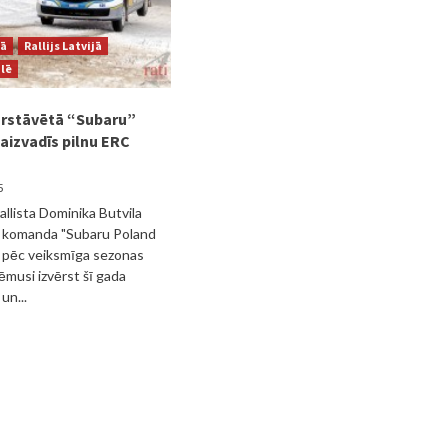
jā
Rallijs Latvijā
ulē
ārstāvētā “Subaru”
izvadīs pilnu ERC
5
allista Dominika Butvila
 komanda "Subaru Poland
 pēc veiksmīga sezonas
musi izvērst šī gada
un...