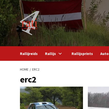
Skip
to
content
Rallijreids
Rallijs
Rallijsprints
Auto
HOME
ERC2
erc2