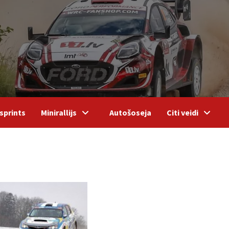
sprints
Minirallijs
Autošoseja
Citi veidi