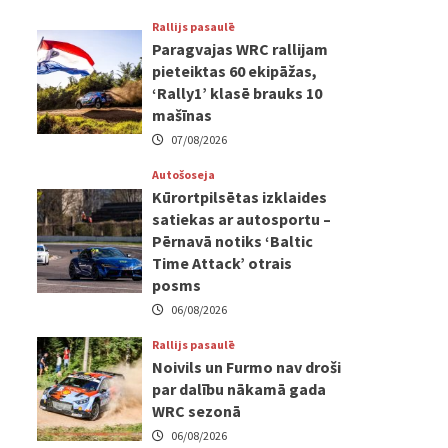
Rallijs pasaulē
Paragvajas WRC rallijam
pieteiktas 60 ekipāžas,
‘Rally1’ klasē brauks 10
mašīnas
07/08/2026
Autošoseja
Kūrortpilsētas izklaides
satiekas ar autosportu –
Pērnavā notiks ‘Baltic
Time Attack’ otrais
posms
06/08/2026
Rallijs pasaulē
Noivils un Furmo nav droši
par dalību nākamā gada
WRC sezonā
06/08/2026