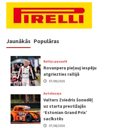
Jaunākās
Populāras
Rallijs pasaulē
Rovanpera pieļauj iespēju
atgriezties rallijā
07/08/2026
Autošoseja
Valters Zviedris šonedēļ
uz starta prestižajās
‘Estonian Grand Prix’
sacīkstēs
07/08/2026