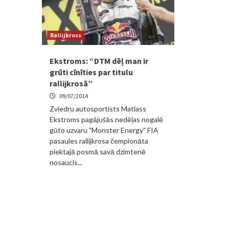
Rallijkross
Ekstroms: “DTM dēļ man ir
grūti cīnīties par titulu
rallijkrosā”
09/07/2014
Zviedru autosportists Matiass
Ekstroms pagājušās nedēļas nogalē
gūto uzvaru "Monster Energy" FIA
pasaules rallijkrosa čempionāta
piektajā posmā savā dzimtenē
nosaucis...