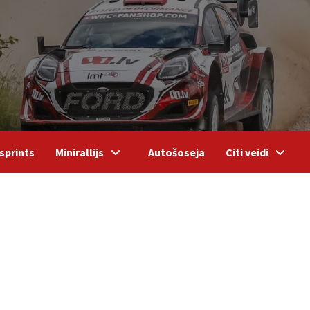
sprints
Minirallijs
Autošoseja
Citi veidi