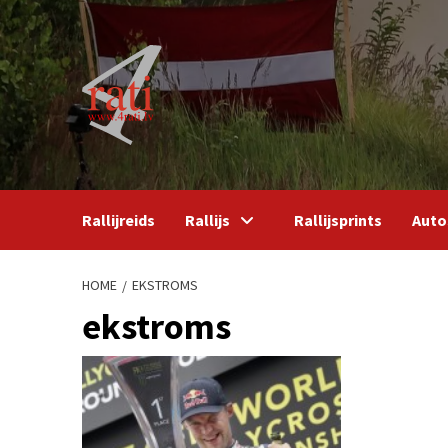
Skip
to
content
Rallijreids
Rallijs
Rallijsprints
Auto
HOME
EKSTROMS
ekstroms