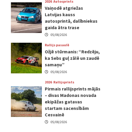
2026
Autosprints
Vaiņodē atgriežas
Latvijas kauss
autosprintā, dalībniekus
gaida ātra trase
05/08/2026
Rallijs pasaulē
Ožjē stūrmanis: “Redzēju,
ka Sebs guļ zālē un zaudē
samaņu”
05/08/2026
2026
Rallijsprints
Pirmais rallijsprints mājās
– divas Madonas novada
ekipāžas gatavas
startam sacensībām
Cesvainē
05/08/2026