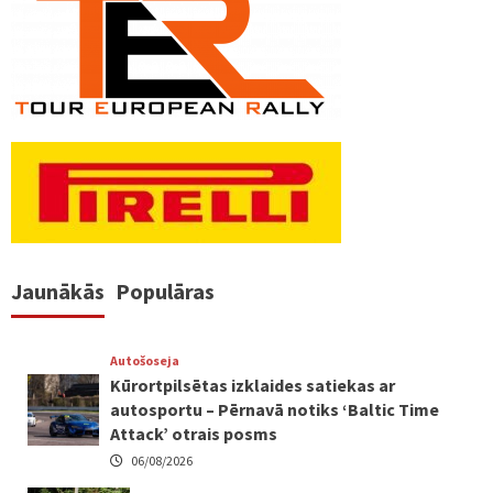
Jaunākās
Populāras
Autošoseja
Kūrortpilsētas izklaides satiekas ar
autosportu – Pērnavā notiks ‘Baltic Time
Attack’ otrais posms
06/08/2026