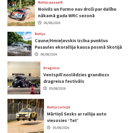
Rallijs pasaulē
Noivils un Furmo nav droši par dalību
nākamā gada WRC sezonā
06/08/2026
Rallijs
Caune/Hmieļevskis izcīna punktus
Pasaules ekorallija kausa posmā Skotijā
06/08/2026
Dragreiss
Ventspilī noslēdzies grandiozs
dragreisa festivāls
05/08/2026
Rallijs Latvijā
Mārtiņš Sesks ar rallija auto
viesosies ‘Tet’
05/08/2026