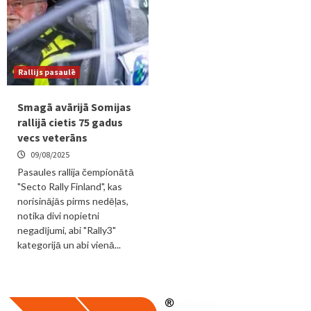
Rallijs pasaulē
Smagā avārijā Somijas
rallijā cietis 75 gadus
vecs veterāns
09/08/2025
Pasaules rallija čempionātā
"Secto Rally Finland", kas
norisinājās pirms nedēļas,
notika divi nopietni
negadījumi, abi "Rally3"
kategorijā un abi vienā...