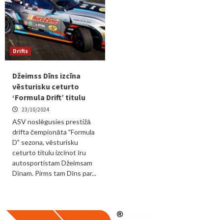
Drifts
Džeimss Dīns izcīna
vēsturisku ceturto
‘Formula Drift’ titulu
23/10/2024
ASV noslēgusies prestižā
drifta čempionāta "Formula
D" sezona, vēsturisku
ceturto titulu izcīnot īru
autosportistam Džeimsam
Dīnam. Pirms tam Dīns par...