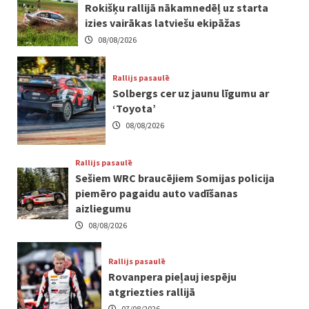
Rokišķu rallijā nākamnedēļ uz starta
izies vairākas latviešu ekipāžas
08/08/2026
Rallijs pasaulē
Solbergs cer uz jaunu līgumu ar
‘Toyota’
08/08/2026
Rallijs pasaulē
Sešiem WRC braucējiem Somijas policija
piemēro pagaidu auto vadīšanas
aizliegumu
08/08/2026
Rallijs pasaulē
Rovanpera pieļauj iespēju
atgriezties rallijā
07/08/2026