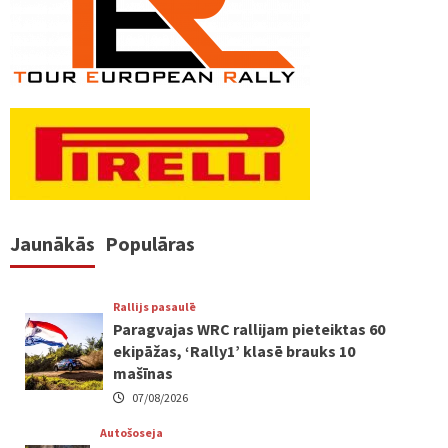
Jaunākās
Populāras
Rallijs pasaulē
Paragvajas WRC rallijam pieteiktas 60
ekipāžas, ‘Rally1’ klasē brauks 10
mašīnas
07/08/2026
Autošoseja