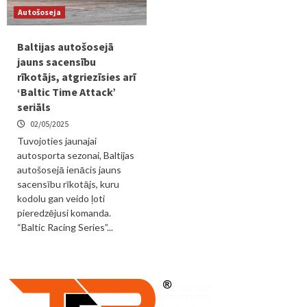
Autošoseja
Baltijas autošosejā
jauns sacensību
rīkotājs, atgriezīsies arī
‘Baltic Time Attack’
seriāls
02/05/2025
Tuvojoties jaunajai
autosporta sezonai, Baltijas
autošosejā ienācis jauns
sacensību rīkotājs, kuru
kodolu gan veido ļoti
pieredzējusi komanda.
“Baltic Racing Series”...