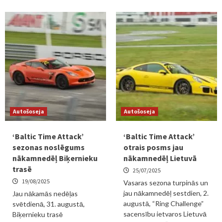
Autošoseja
Autošoseja
‘Baltic Time Attack’
‘Baltic Time Attack’
sezonas noslēgums
otrais posms jau
nākamnedēļ Biķernieku
nākamnedēļ Lietuvā
trasē
25/07/2025
19/08/2025
Vasaras sezona turpinās un
jau nākamnedēļ sestdien, 2.
Jau nākamās nedēļas
augustā, “Ring Challenge”
svētdienā, 31. augustā,
sacensību ietvaros Lietuvā
Biķernieku trasē