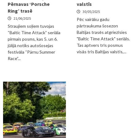
Pērnavas ‘Porsche
valstīs
Ring’ trasē
30/05/2025
21/06/2025
Pēc vairāku gadu
pārtraukuma šosezon
Straujiem soļiem tuvojas
Baltijas trasēs atgriezīsies
“Baltic Time Attack” seriāla
"Baltic Time Attack" seriāls.
pirmais posms, kas 5. un 6.
Tas aptvers trīs posmus
jūlijā notiks autošosejas
visās trīs Baltijas valstīs,...
festivāla “Pärnu Summer
Race”...