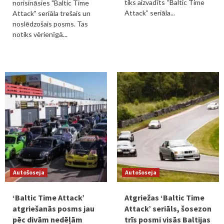
tiks aizvadīts “Baltic Time
norisināsies "Baltic Time
Attack” seriāla...
Attack" seriāla trešais un
noslēdzošais posms. Tas
notiks vērienīgā...
Autošoseja
Autošoseja
‘Baltic Time Attack’
Atgriežas ‘Baltic Time
atgriešanās posms jau
Attack’ seriāls, šosezon
pēc divām nedēļām
trīs posmi visās Baltijas