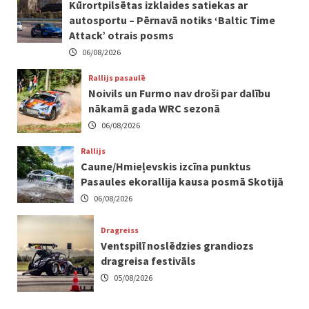
Kūrortpilsētas izklaides satiekas ar
autosportu – Pērnavā notiks ‘Baltic Time
Attack’ otrais posms
06/08/2026
Rallijs pasaulē
Noivils un Furmo nav droši par dalību
nākamā gada WRC sezonā
06/08/2026
Rallijs
Caune/Hmieļevskis izcīna punktus
Pasaules ekorallija kausa posmā Skotijā
06/08/2026
Dragreiss
Ventspilī noslēdzies grandiozs
dragreisa festivāls
05/08/2026