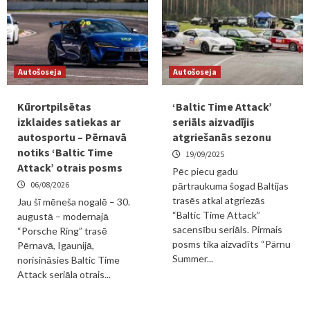
Autošoseja
Autošoseja
Kūrortpilsētas
‘Baltic Time Attack’
izklaides satiekas ar
seriāls aizvadījis
autosportu – Pērnavā
atgriešanās sezonu
notiks ‘Baltic Time
19/09/2025
Attack’ otrais posms
Pēc piecu gadu
06/08/2026
pārtraukuma šogad Baltijas
trasēs atkal atgriezās
Jau šī mēneša nogalē – 30.
“Baltic Time Attack”
augustā – modernajā
sacensību seriāls. Pirmais
“Porsche Ring” trasē
posms tika aizvadīts “Pärnu
Pērnavā, Igaunijā,
Summer...
norisināsies Baltic Time
Attack seriāla otrais...