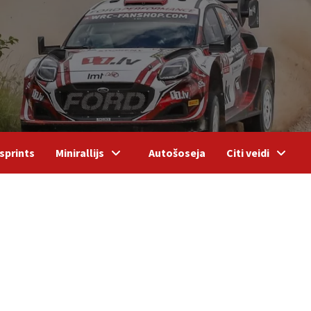
sprints
Minirallijs
Autošoseja
Citi veidi