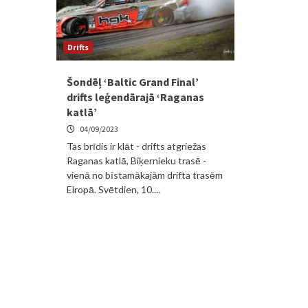
Drifts
Šondēļ ‘Baltic Grand Final’
drifts leģendārajā ‘Raganas
katlā’
04/09/2023
Tas brīdis ir klāt - drifts atgriežas
Raganas katlā, Biķernieku trasē -
vienā no bīstamākajām drifta trasēm
Eiropā. Svētdien, 10....