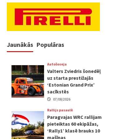
Jaunākās
Populāras
Autošoseja
Valters Zviedris šonedēļ
uz starta prestižajās
‘Estonian Grand Prix’
sacīkstēs
07/08/2026
Rallijs pasaulē
Paragvajas WRC rallijam
pieteiktas 60 ekipāžas,
‘Rally1’ klasē brauks 10
mašīnas