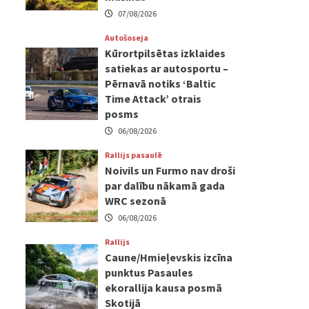
07/08/2026
Autošoseja
Kūrortpilsētas izklaides
satiekas ar autosportu –
Pērnavā notiks ‘Baltic
Time Attack’ otrais
posms
06/08/2026
Rallijs pasaulē
Noivils un Furmo nav droši
par dalību nākamā gada
WRC sezonā
06/08/2026
Rallijs
Caune/Hmieļevskis izcīna
punktus Pasaules
ekorallija kausa posmā
Skotijā