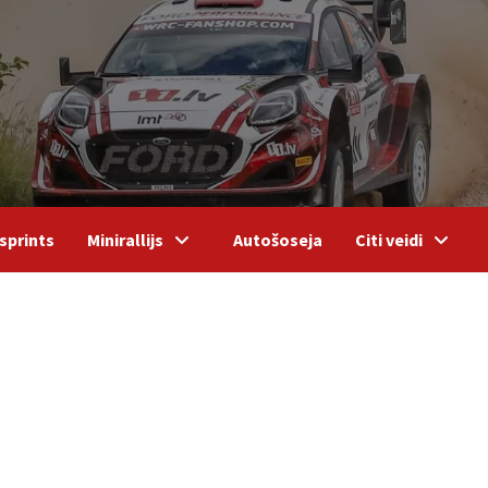
sprints
Minirallijs
Autošoseja
Citi veidi