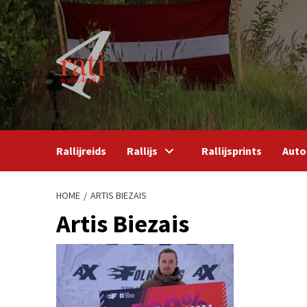
Skip
to
content
Rallijreids
Rallijs
Rallijsprints
Auto
HOME
ARTIS BIEZAIS
Artis Biezais