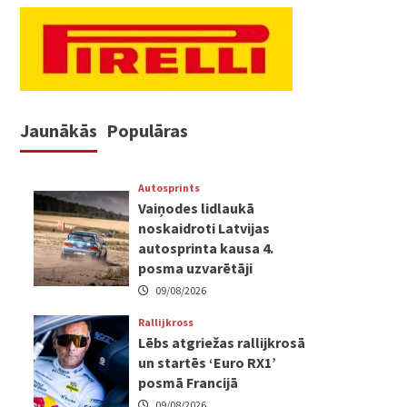
Jaunākās
Populāras
Autosprints
Vaiņodes lidlaukā
noskaidroti Latvijas
autosprinta kausa 4.
posma uzvarētāji
09/08/2026
Rallijkross
Lēbs atgriežas rallijkrosā
un startēs ‘Euro RX1’
posmā Francijā
09/08/2026