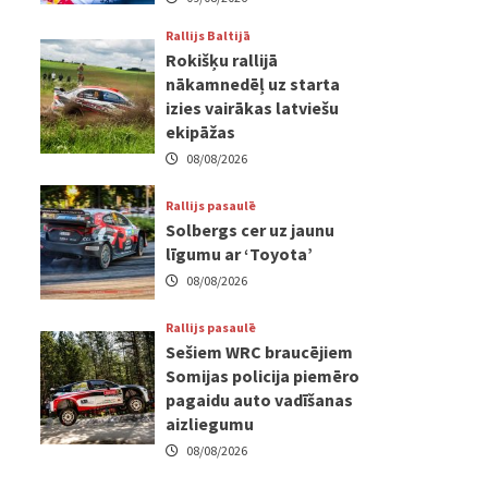
Rallijs Baltijā
Rokišķu rallijā
nākamnedēļ uz starta
izies vairākas latviešu
ekipāžas
08/08/2026
Rallijs pasaulē
Solbergs cer uz jaunu
līgumu ar ‘Toyota’
08/08/2026
Rallijs pasaulē
Sešiem WRC braucējiem
Somijas policija piemēro
pagaidu auto vadīšanas
aizliegumu
08/08/2026