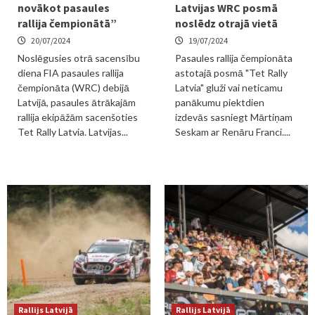
novākot pasaules
Latvijas WRC posmā
rallija čempionātā”
noslēdz otrajā vietā
20/07/2024
19/07/2024
Noslēgusies otrā sacensību
Pasaules rallija čempionāta
diena FIA pasaules rallija
astotajā posmā "Tet Rally
čempionāta (WRC) debijā
Latvia" gluži vai neticamu
Latvijā, pasaules ātrākajām
panākumu piektdien
rallija ekipāžām sacenšoties
izdevās sasniegt Mārtiņam
Tet Rally Latvia. Latvijas...
Seskam ar Renāru Franci....
Rallijs Latvijā
Rallijs Latvijā