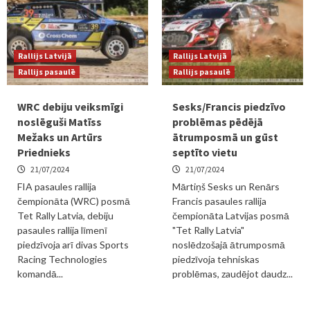
Rallijs Latvijā
Rallijs Latvijā
Rallijs pasaulē
Rallijs pasaulē
WRC debiju veiksmīgi
Sesks/Francis piedzīvo
noslēguši Matīss
problēmas pēdējā
Mežaks un Artūrs
ātrumposmā un gūst
Priednieks
septīto vietu
21/07/2024
21/07/2024
FIA pasaules rallija
Mārtiņš Sesks un Renārs
čempionāta (WRC) posmā
Francis pasaules rallija
Tet Rally Latvia, debiju
čempionāta Latvijas posmā
pasaules rallija līmenī
"Tet Rally Latvia"
piedzīvoja arī divas Sports
noslēdzošajā ātrumposmā
Racing Technologies
piedzīvoja tehniskas
komandā...
problēmas, zaudējot daudz...