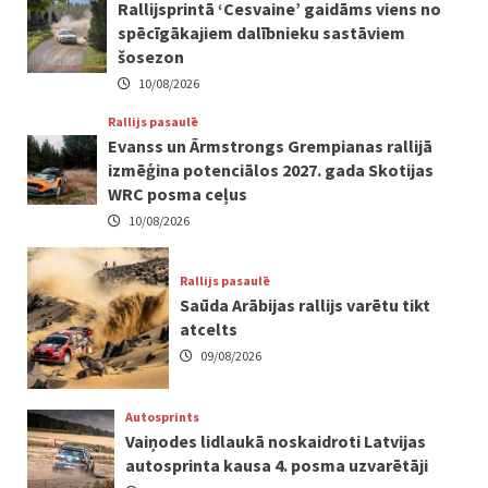
Rallijsprintā ‘Cesvaine’ gaidāms viens no
spēcīgākajiem dalībnieku sastāviem
šosezon
10/08/2026
Rallijs pasaulē
Evanss un Ārmstrongs Grempianas rallijā
izmēģina potenciālos 2027. gada Skotijas
WRC posma ceļus
10/08/2026
Rallijs pasaulē
Saūda Arābijas rallijs varētu tikt
atcelts
09/08/2026
Autosprints
Vaiņodes lidlaukā noskaidroti Latvijas
autosprinta kausa 4. posma uzvarētāji