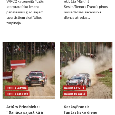
WRC2 kategorijā līdzās
ekipāža Mārtiņš
starptautiskā līmenī
Sesks/Renārs Francis pirms
panākumus guvušajiem
noslēdzošās sacensību
sportistiem skatītājus
dienas atrodas...
turpināja...
Rallijs Latvijā
Rallijs Latvijā
Rallijs pasaulē
Rallijs pasaulē
Artūrs Priednieks:
Sesks/Francis
“Sanāca sajust kā ir
fantastisko dienu