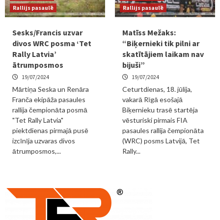
Rallijs pasaulē
Rallijs pasaulē
Sesks/Francis uzvar
Matīss Mežaks:
divos WRC posma ‘Tet
“Biķernieki tik pilni ar
Rally Latvia’
skatītājiem laikam nav
ātrumposmos
bijuši”
19/07/2024
19/07/2024
Mārtiņa Seska un Renāra
Ceturtdienas, 18. jūlija,
Franča ekipāža pasaules
vakarā Rīgā esošajā
rallija čempionāta posmā
Biķernieku trasē startēja
"Tet Rally Latvia"
vēsturiski pirmais FIA
piektdienas pirmajā pusē
pasaules rallija čempionāta
izcīnīja uzvaras divos
(WRC) posms Latvijā, Tet
ātrumposmos,...
Rally...