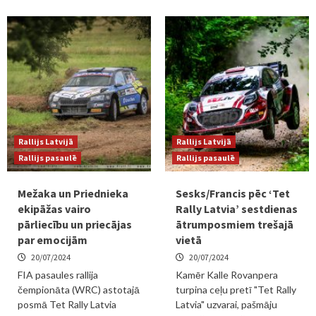
Rallijs Latvijā
Rallijs Latvijā
Rallijs pasaulē
Rallijs pasaulē
Mežaka un Priednieka
Sesks/Francis pēc ‘Tet
ekipāžas vairo
Rally Latvia’ sestdienas
pārliecību un priecājas
ātrumposmiem trešajā
par emocijām
vietā
20/07/2024
20/07/2024
FIA pasaules rallija
Kamēr Kalle Rovanpera
čempionāta (WRC) astotajā
turpina ceļu pretī "Tet Rally
posmā Tet Rally Latvia
Latvia" uzvarai, pašmāju