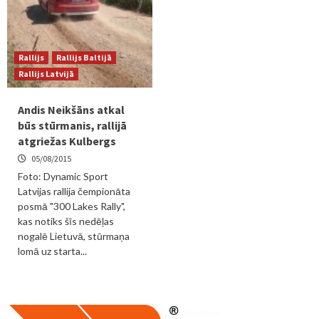
Rallijs
Rallijs Baltijā
Rallijs Latvijā
Andis Neikšāns atkal
būs stūrmanis, rallijā
atgriežas Kulbergs
05/08/2015
Foto: Dynamic Sport
Latvijas rallija čempionāta
posmā "300 Lakes Rally",
kas notiks šīs nedēļas
nogalē Lietuvā, stūrmaņa
lomā uz starta...