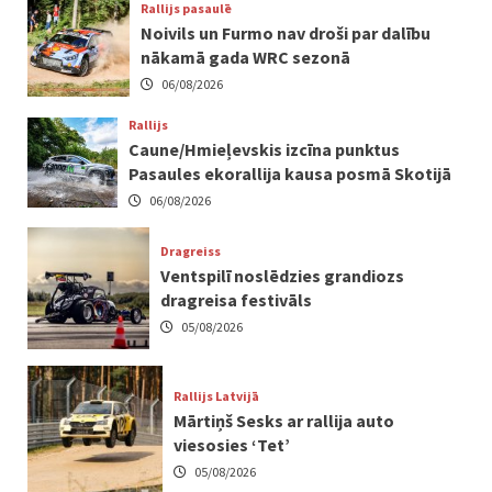
Rallijs pasaulē
Noivils un Furmo nav droši par dalību
nākamā gada WRC sezonā
06/08/2026
Rallijs
Caune/Hmieļevskis izcīna punktus
Pasaules ekorallija kausa posmā Skotijā
06/08/2026
Dragreiss
Ventspilī noslēdzies grandiozs
dragreisa festivāls
05/08/2026
Rallijs Latvijā
Mārtiņš Sesks ar rallija auto
viesosies ‘Tet’
05/08/2026