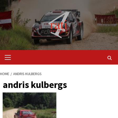
Skip
to
content
Primary
Menu
HOME
ANDRIS KULBERGS
andris kulbergs