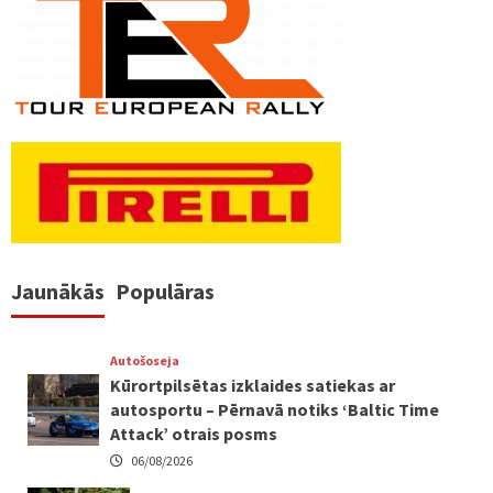
Jaunākās
Populāras
Autošoseja
Kūrortpilsētas izklaides satiekas ar
autosportu – Pērnavā notiks ‘Baltic Time
Attack’ otrais posms
06/08/2026