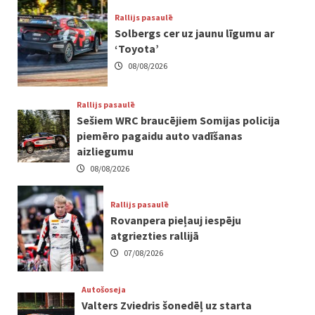
Rallijs pasaulē
Solbergs cer uz jaunu līgumu ar
‘Toyota’
08/08/2026
Rallijs pasaulē
Sešiem WRC braucējiem Somijas policija
piemēro pagaidu auto vadīšanas
aizliegumu
08/08/2026
Rallijs pasaulē
Rovanpera pieļauj iespēju
atgriezties rallijā
07/08/2026
Autošoseja
Valters Zviedris šonedēļ uz starta