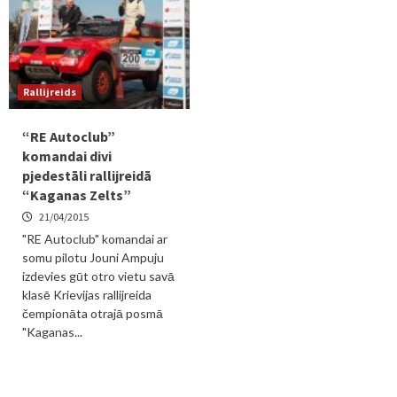
Rallijreids
“RE Autoclub”
komandai divi
pjedestāli rallijreidā
“Kaganas Zelts”
21/04/2015
"RE Autoclub" komandai ar
somu pilotu Jouni Ampuju
izdevies gūt otro vietu savā
klasē Krievijas rallijreida
čempionāta otrajā posmā
"Kaganas...