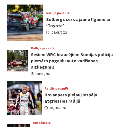
Rallijs pasaulē
Solbergs cer uz jaunu līgumu ar
‘Toyota’
08/08/2026
Rallijs pasaulē
Sešiem WRC braucējiem Somijas policija
piemēro pagaidu auto vadīšanas
aizliegumu
08/08/2026
Rallijs pasaulē
Rovanpera pieļauj iespēju
atgriezties rallijā
07/08/2026
Autošoseja