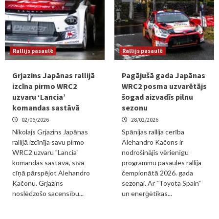
Rallijs pasaulē
Rallijs pasaulē
Grjazins Japānas rallijā
Pagājušā gada Japānas
izcīna pirmo WRC2
WRC2 posma uzvarētājs
uzvaru ‘Lancia’
šogad aizvadīs pilnu
komandas sastāvā
sezonu
02/06/2026
28/02/2026
Nikolajs Grjazins Japānas
Spānijas rallija cerība
rallijā izcīnīja savu pirmo
Alehandro Kačons ir
WRC2 uzvaru "Lancia"
nodrošinājis vērienīgu
komandas sastāvā, sīvā
programmu pasaules rallija
cīņā pārspējot Alehandro
čempionātā 2026. gada
Kačonu. Grjazins
sezonai. Ar "Toyota Spain"
noslēdzošo sacensību...
un enerģētikas...