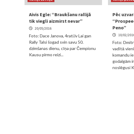
Aivis Egle: “Braukšanu rallijā
Pēc uzvara
tik viegli aizmirst nevar”
“Prospeed
Peno”
20/05/2016
10/02/201
Foto: Dace Janova, 4rati.lv Lai gan
Rally Talsi šogad svin savu 50.
Foto: Dmitr
dzimšanas dienu, cīņa par Čempionu
vadītā vien
Kausu pirmo reizi...
komandu ie
godalgām in
noslēgusi Kri