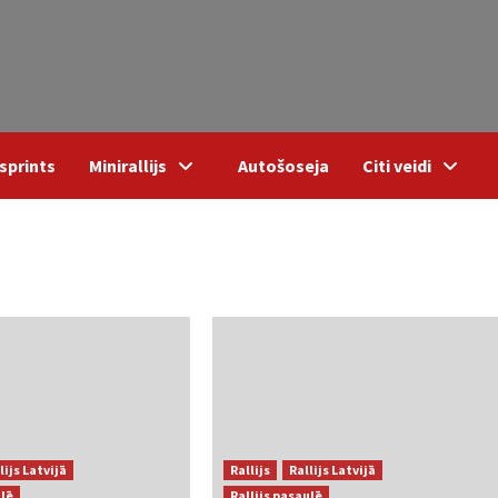
sprints
Minirallijs
Autošoseja
Citi veidi
lijs Latvijā
Rallijs
Rallijs Latvijā
ulē
Rallijs pasaulē