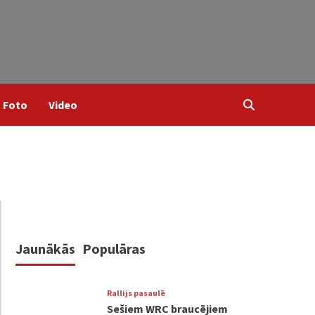
Foto
Video
Jaunākās
Populāras
Rallijs pasaulē
Sešiem WRC braucējiem