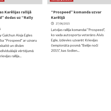
s Karēlijas rallijā
“Prospeed” komanda uzvar
” dodas uz “Rally
Karēlijā
27/06/2015
6
Latvijas rallija komandai "Prospeed",
ko vada autosporta veterāns Aivis
y Galchun Aivja Egles
Egle, izdevies uzvarēt Krievijas
ība "Prospeed" ar uzvaru
čempionāta posmā "Belije noči
skaitē un divām
2015", kas šodien...
dividuālajā vērtējumā
evijas rallija...