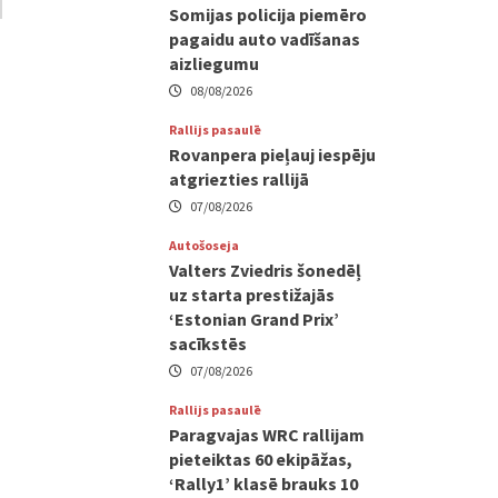
Somijas policija piemēro
pagaidu auto vadīšanas
aizliegumu
08/08/2026
Rallijs pasaulē
Rovanpera pieļauj iespēju
atgriezties rallijā
07/08/2026
Autošoseja
Valters Zviedris šonedēļ
uz starta prestižajās
‘Estonian Grand Prix’
sacīkstēs
07/08/2026
Rallijs pasaulē
Paragvajas WRC rallijam
pieteiktas 60 ekipāžas,
‘Rally1’ klasē brauks 10