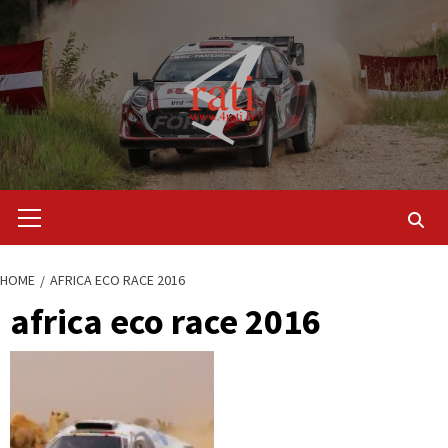
Skip
to
content
Primary
Menu
HOME
AFRICA ECO RACE 2016
africa eco race 2016