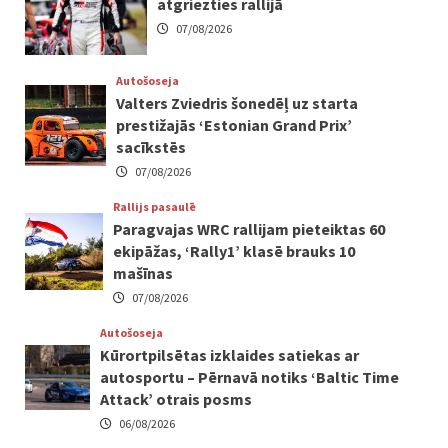
atgriezties rallijā
07/08/2026
Autošoseja
Valters Zviedris šonedēļ uz starta
prestižajās ‘Estonian Grand Prix’
sacīkstēs
07/08/2026
Rallijs pasaulē
Paragvajas WRC rallijam pieteiktas 60
ekipāžas, ‘Rally1’ klasē brauks 10
mašīnas
07/08/2026
Autošoseja
Kūrortpilsētas izklaides satiekas ar
autosportu – Pērnavā notiks ‘Baltic Time
Attack’ otrais posms
06/08/2026