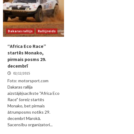
Dakaras rallijs
Rallijreids
“Africa Eco Race”
startēs Monako,
pirmais posms 29.
decembrī
02/12/2015
Foto: motorsport.com
Dakaras rallija
aizstājējsacīkste "Africa Eco
Race" šoreiz startēs
Monako, bet pirmais
ātrumposms notiks 29.
decembrī Marokā.
Sacensību organizatori...