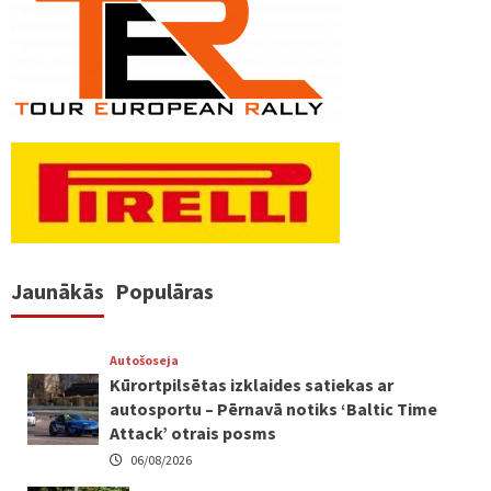
Jaunākās
Populāras
Autošoseja
Kūrortpilsētas izklaides satiekas ar
autosportu – Pērnavā notiks ‘Baltic Time
Attack’ otrais posms
06/08/2026