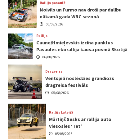
Rallijs pasaulē
Noivils un Furmo nav droši par dalību
nākamā gada WRC sezonā
06/08/2026
Rallijs
Caune/Hmieļevskis izcīna punktus
Pasaules ekorallija kausa posmā Skotijā
06/08/2026
Dragreiss
Ventspilī noslēdzies grandiozs
dragreisa festivāls
05/08/2026
Rallijs Latvijā
Mārtiņš Sesks ar rallija auto
viesosies ‘Tet’
05/08/2026