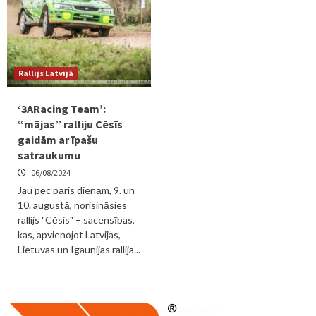
Rallijs Latvijā
‘3ARacing Team’:
“mājas” ralliju Cēsīs
gaidām ar īpašu
satraukumu
06/08/2024
Jau pēc pāris dienām, 9. un
10. augustā, norisināsies
rallijs "Cēsis" – sacensības,
kas, apvienojot Latvijas,
Lietuvas un Igaunijas rallija...