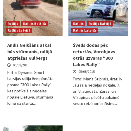
Rallijs
Rallijs Baltijā
Rallijs
Rallijs Baltijā
Rallijs Latvijā
Rallijs Latvijā
Andis Neikšāns atkal
Šveds dodas pēc
būs stūrmanis, rallijā
ceturtās, Vorobjovs –
atgriežas Kulbergs
otrās uzvaras “300
Lakes Rally”
05/08/2015
05/08/2015
Foto: Dynamic Sport
Latvijas rallija čempionāta
Foto: Māris Stiprais, 4rati.lv
posmā "300 Lakes Rally",
Jau šajā nedēļas nogalē, 7.
kas notiks šīs nedēļas
un 8. augustā, Zarasi un
nogalē Lietuvā, stūrmaņa
Visaginas pilsētu apkaimē
lomā uz starta...
sesto reizi norisināsies...