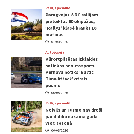
Rallijs pasaulē
Paragvajas WRC rallijam
pieteiktas 60 ekipāžas,
‘Rally1’ klasē brauks 10
mašīnas
07/08/2026
Autošoseja
Kūrortpilsētas izklaides
satiekas ar autosportu –
Pērnavā notiks ‘Baltic
Time Attack’ otrais
posms
06/08/2026
Rallijs pasaulē
Noivils un Furmo nav droši
par dalību nākamā gada
WRC sezonā
06/08/2026