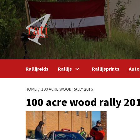
Skip
to
content
Rallijreids
Rallijs
Rallijsprints
Auto
HOME
100 ACRE WOOD RALLY 2016
100 acre wood rally 20