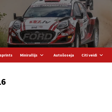
sprints
Minirallijs
Autošoseja
Citi veidi
16