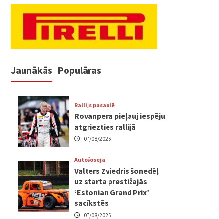
Jaunākās
Populāras
Rallijs pasaulē
Rovanpera pieļauj iespēju
atgriezties rallijā
07/08/2026
Autošoseja
Valters Zviedris šonedēļ
uz starta prestižajās
‘Estonian Grand Prix’
sacīkstēs
07/08/2026