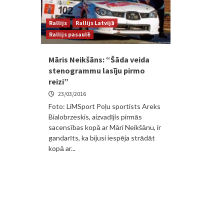
Rallijs
Rallijs Latvijā
Rallijs pasaulē
Māris Neikšāns: “Šāda veida
stenogrammu lasīju pirmo
reizi”
23/03/2016
Foto: LiMSport Poļu sportists Areks
Bialobrzeskis, aizvadījis pirmās
sacensības kopā ar Māri Neikšānu, ir
gandarīts, ka bijusi iespēja strādāt
kopā ar...