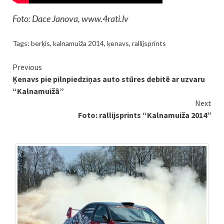
Foto: Dace Janova, www.4rati.lv
Tags:
berķis
,
kalnamuiža 2014
,
ķenavs
,
rallijsprints
Continue
Previous
Ķenavs pie pilnpiedziņas auto stūres debitē ar uzvaru
Reading
“Kalnamuižā”
Next
Foto: rallijsprints “Kalnamuiža 2014”