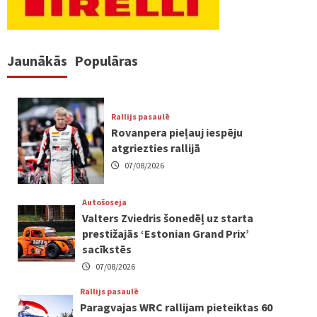
Jaunākās
Populāras
Rallijs pasaulē
Rovanpera pieļauj iespēju
atgriezties rallijā
07/08/2026
Autošoseja
Valters Zviedris šonedēļ uz starta
prestižajās ‘Estonian Grand Prix’
sacīkstēs
07/08/2026
Rallijs pasaulē
Paragvajas WRC rallijam pieteiktas 60