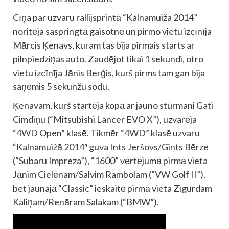
Cīņa par uzvaru rallijsprintā “Kalnamuiža 2014”
noritēja saspringtā gaisotnē un pirmo vietu izcīnīja
Mārcis Ķenavs, kuram tas bija pirmais starts ar
pilnpiedziņas auto. Zaudējot tikai 1 sekundi, otro
vietu izcīnīja Jānis Berģis, kurš pirms tam gan bija
saņēmis 5 sekunžu sodu.
Ķenavam, kurš startēja kopā ar jauno stūrmani Gati
Cimdiņu (“Mitsubishi Lancer EVO X”), uzvarēja
“4WD Open” klasē. Tikmēr “4WD” klasē uzvaru
“Kalnamuižā 2014″ guva Ints Jeršovs/Gints Bērze
(“Subaru Impreza”), “1600” vērtējumā pirmā vieta
Jānim Cielēnam/Salvim Rambolam (“VW Golf II”),
bet jaunajā “Classic” ieskaitē pirmā vieta Zigurdam
Kaliņam/Renāram Salakam (“BMW”).