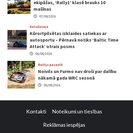
ekipāžas, ‘Rally1’ klasē brauks 10
mašīnas
07/08/2026
Autošoseja
Kūrortpilsētas izklaides satiekas ar
autosportu – Pērnavā notiks ‘Baltic Time
Attack’ otrais posms
06/08/2026
Rallijs pasaulē
Noivils un Furmo nav droši par dalību
nākamā gada WRC sezonā
06/08/2026
Kontakti
Noteikumi un tiesības
Reklāmas iespējas