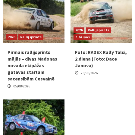
2026
Rallijsprints
2026
Rallijsprints
Zibziņas
Pirmais rallijsprints
Foto: RADEX Rally Talsi,
mājās – divas Madonas
2.diena (Foto: Dace
novada ekipāžas
Janova)
gatavas startam
28/06/2026
sacensībām Cesvainē
05/08/2026