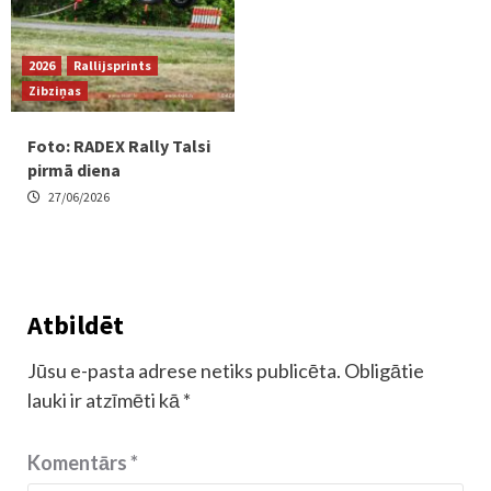
2026
Rallijsprints
Zibziņas
Foto: RADEX Rally Talsi
pirmā diena
27/06/2026
Atbildēt
Jūsu e-pasta adrese netiks publicēta.
Obligātie
lauki ir atzīmēti kā
*
Komentārs
*