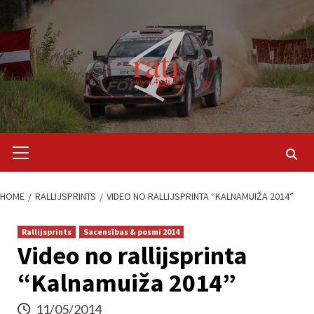
Skip
to
content
Primary
Menu
HOME
RALLIJSPRINTS
VIDEO NO RALLIJSPRINTA “KALNAMUIŽA 2014”
Rallijsprints
Sacensības & posmi 2014
Video no rallijsprinta
“Kalnamuiža 2014”
11/05/2014