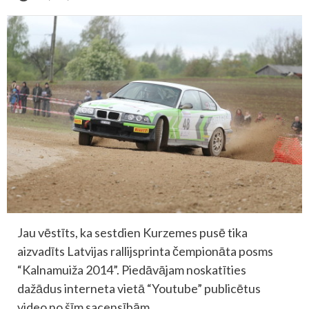
Jau vēstīts, ka sestdien Kurzemes pusē tika
aizvadīts Latvijas rallijsprinta čempionāta posms
“Kalnamuiža 2014”. Piedāvājam noskatīties
dažādus interneta vietā “Youtube” publicētus
video no šīm sacensībām.