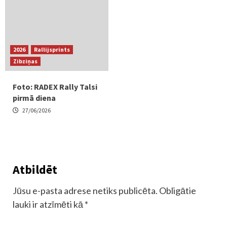
2026
Rallijsprints
Zibziņas
Foto: RADEX Rally Talsi
pirmā diena
27/06/2026
Atbildēt
Jūsu e-pasta adrese netiks publicēta.
Obligātie
lauki ir atzīmēti kā
*