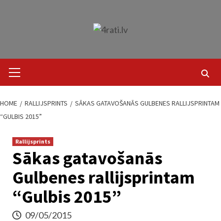
Skip
to
content
Primary
Menu
HOME
RALLIJSPRINTS
SĀKAS GATAVOŠANĀS GULBENES RALLIJSPRINTAM
“GULBIS 2015”
Rallijsprints
Sākas gatavošanās
Gulbenes rallijsprintam
“Gulbis 2015”
09/05/2015