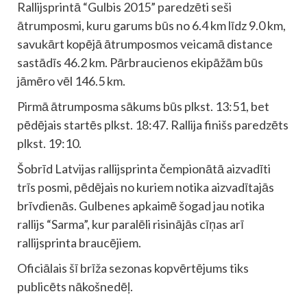
Rallijsprintā “Gulbis 2015” paredzēti seši
ātrumposmi, kuru garums būs no 6.4 km līdz 9.0 km,
savukārt kopējā ātrumposmos veicamā distance
sastādīs 46.2 km. Pārbraucienos ekipāžām būs
jāmēro vēl 146.5 km.
Pirmā ātrumposma sākums būs plkst. 13:51, bet
pēdējais startēs plkst. 18:47. Rallija finišs paredzēts
plkst. 19:10.
Šobrīd Latvijas rallijsprinta čempionātā aizvadīti
trīs posmi, pēdējais no kuriem notika aizvadītajās
brīvdienās. Gulbenes apkaimē šogad jau notika
rallijs “Sarma”, kur paralēli risinājās cīņas arī
rallijsprinta braucējiem.
Oficiālais šī brīža sezonas kopvērtējums tiks
publicēts nākošnedēļ.