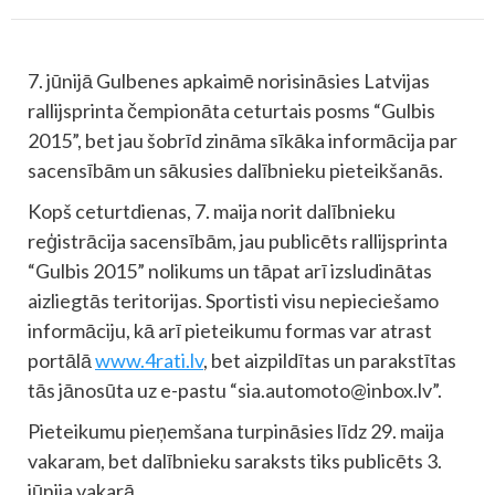
7. jūnijā Gulbenes apkaimē norisināsies Latvijas
rallijsprinta čempionāta ceturtais posms “Gulbis
2015”, bet jau šobrīd zināma sīkāka informācija par
sacensībām un sākusies dalībnieku pieteikšanās.
Kopš ceturtdienas, 7. maija norit dalībnieku
reģistrācija sacensībām, jau publicēts rallijsprinta
“Gulbis 2015” nolikums un tāpat arī izsludinātas
aizliegtās teritorijas. Sportisti visu nepieciešamo
informāciju, kā arī pieteikumu formas var atrast
portālā
www.4rati.lv
, bet aizpildītas un parakstītas
tās jānosūta uz e-pastu “
sia.automoto@inbox.lv
”.
Pieteikumu pieņemšana turpināsies līdz 29. maija
vakaram, bet dalībnieku saraksts tiks publicēts 3.
jūnija vakarā.