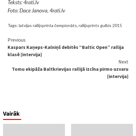
Teksts: 4rati.lv
Foto: Dace Janova, 4rati.lv
Tags:
latvijas rallijsprinta čempionāts
,
rallijsprints gulbis 2015
Continue
Previous
Kaspars Kaņeps-Kalniņš debitēs “Baltic Open” rallija
Reading
klasē [intervija]
Next
Tomu ekipāža Baltkrievijas rallijā izcīna pirmo uzvaru
[intervija]
Vairāk