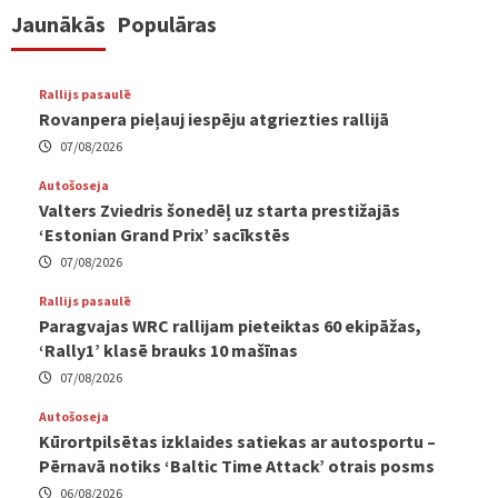
Jaunākās
Populāras
Rallijs pasaulē
Rovanpera pieļauj iespēju atgriezties rallijā
07/08/2026
Autošoseja
Valters Zviedris šonedēļ uz starta prestižajās
‘Estonian Grand Prix’ sacīkstēs
07/08/2026
Rallijs pasaulē
Paragvajas WRC rallijam pieteiktas 60 ekipāžas,
‘Rally1’ klasē brauks 10 mašīnas
07/08/2026
Autošoseja
Kūrortpilsētas izklaides satiekas ar autosportu –
Pērnavā notiks ‘Baltic Time Attack’ otrais posms
06/08/2026