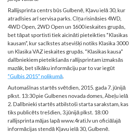
Rallijsprinta centrs būs Gulbenē, Kļavu ielā 30, kur
atradīsies arī servisa parks. Cīņa risināsies 4WD,
4WD Open, 2WD Open un 1600 ieskaites grupās,
bet tāpat sportisti tiek aicināti pieteikties “Klasikas
kausam”, kur sacīkstes atsevišķi notiks Klasika 3000
un Klasika VAZ ieskaites grupās. “Klasikas kausa”
dalībniekiem pieteikšanās rallijsprintam izmaksās
mazāk, bet sīkāku informāciju par to var iegūt
“Gulbis 2015” nolikumā
.
Automašīnas startēs svētdien, 2015. gada 7. jūnijā
plkst. 13:30 pie Gulbenes novada domes, Ābeļu ielā
2. Dalībnieki startēs atbilstoši starta sarakstam, kas
tiks publicēts trešdien, 3.jūnijā plkst. 18:00
rallijsprinta mājas lapā www.4rati.lv un oficiālajā
informācijas stendā Kļavu ielā 30, Gulbenē.