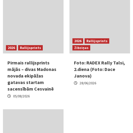
2026
Rallijsprints
2026
Rallijsprints
Zibziņas
Pirmais rallijsprints
Foto: RADEX Rally Talsi,
mājās – divas Madonas
2.diena (Foto: Dace
novada ekipāžas
Janova)
gatavas startam
28/06/2026
sacensībām Cesvainē
05/08/2026