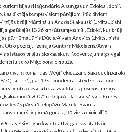
 kuriem bija arī leģendārie Alsungas un Ēdoles „dopi”.
o, kas diktēja tempu visiem pārējiem. Pēc diviem
irzījās brāļi Mārtiņš un Andris Skakauski („Mitsubishi
llija garākajā (13,26 km) ātrumposmā „Ēdole”, kur brāļi
ijas pārņēma Jānis Dūcis/Aivars Anevics („Mitsubishi
am. Otro pozīciju izcīnīja Guntars Miķelsons/Aivars
evis atstājos brāļus Skakauskus. Kopvērtējuma galvgalī
deficītu seko Miķelsona ekipāža.
tarp divām komandas „Veģi” ekipāžām. Šajā duelī pārāki
udi 80 Quattro”), par 19 sekundēm apsteidzot Raimondu
m šī ir otrā uzvara trīs aizvadītajos posmos un viņš
u „Kalnamuižā 2007” izcīnīja Ali Jansons/Ivars Krievs
ndi izdevās pārspēt ekipāžu Mareks Švarcs-
Jansonam šī ir pirmā godalgotā vieta minirallijā.
, kas, šķiet, gan kvantitatīvi, gan kvalitatīvi ir
 28 dalību ņēmušo ekipāžu vidū gandrīz desmit startē ar