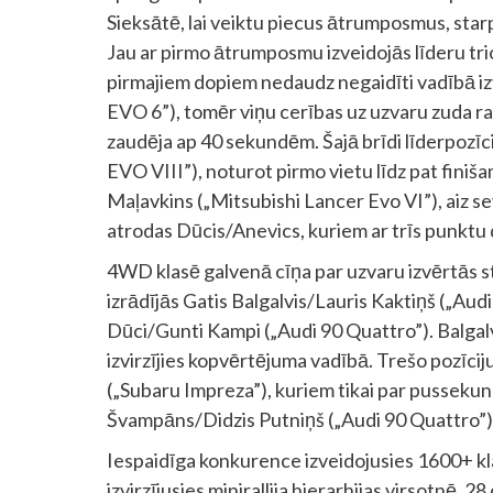
Sieksātē, lai veiktu piecus ātrumposmus, starp
Jau ar pirmo ātrumposmu izveidojās līderu tri
pirmajiem dopiem nedaudz negaidīti vadībā izv
EVO 6”), tomēr viņu cerības uz uzvaru zuda ra
zaudēja ap 40 sekundēm. Šajā brīdi līderpozīc
EVO VIII”), noturot pirmo vietu līdz pat finiš
Maļavkins („Mitsubishi Lancer Evo VI”), aiz s
atrodas Dūcis/Anevics, kuriem ar trīs punktu 
4WD klasē galvenā cīņa par uzvaru izvērtās s
izrādījās Gatis Balgalvis/Lauris Kaktiņš („A
Dūci/Gunti Kampi („Audi 90 Quattro”). Balgalvi
izvirzījies kopvērtējuma vadībā. Trešo pozīcij
(„Subaru Impreza”), kuriem tikai par pusseku
Švampāns/Didzis Putniņš („Audi 90 Quattro”). 
Iespaidīga konkurence izveidojusies 1600+ klasē
izvirzījusies minirallija hierarhijas virsotnē.