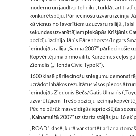
modernu un jaudīgu tehniku, turklāt arī tradi
konkurētspēju. Pārliecinošu uzvaru izcīnīja Jān
kā vienus no favorītiem uz uzvaru rallijā „Tals
sekundes uzvarētājiem piekāpās Krišjānis Cau
pozīciju izcīnīja Jānis Fārenhorsts/Ingars Smai
ierindojās rallija „Sarma 2007” pārliecinošie uz
Kopvērtējuma pirmo ailīti, Kurzemes ceļos gū
Ziemelis („Honda Civic TypeR”).
1600 klasē pārliecinošu sniegumu demonstrēj
uzrādot labākos rezultātus visos piecos ātrum
ierindojās Ziedonis Bečs/Gatis Ulmanis („Toyot
uzvarētājiem. Trešo pozīciju izcīnīja kopvērt
Pēc ne pārāk masveidīgās iepriekšējās sezonas
„Kalnamuižā 2007” uz starta stājās jau 16 eki
„ROAD” klasē, kurā var startēt arī ar automa