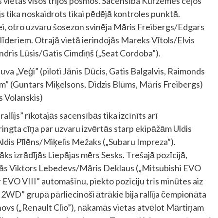
ās vietas visos trijos posmos. Sacensība Kurzemes ceļos
s tika noskaidrots tikai pēdējā kontroles punktā.
ei, otro uzvaru šosezon svinēja Māris Freibergs/Edgars
līderiem. Otrajā vietā ierindojās Mareks Vītols/Elvis
Andris Lūsis/Gatis Cimdiņš („Seat Cordoba”).
va „Veģi” (piloti Jānis Dūcis, Gatis Balgalvis, Raimonds
eam” (Guntars Miķelsons, Didzis Blūms, Māris Freibergs)
s Volanskis)
llijs” rīkotajās sacensībās tika izcīnīts arī
ngta cīņa par uzvaru izvērtās starp ekipāžām Uldis
ldis Pīlēns/Miķelis Mežaks („Subaru Impreza”).
āks izrādījās Liepājas mērs Sesks. Trešajā pozīcijā,
jās Viktors Lebedevs/Māris Deklaus („Mitsubishi EVO
r EVO VIII” automašīnu, piekto pozīciju trīs minūtes aiz
n 2WD” grupā pārliecinoši ātrākie bija rallija čempionāta
novs („Renault Clio”), nākamās vietas atvēlot Mārtiņam