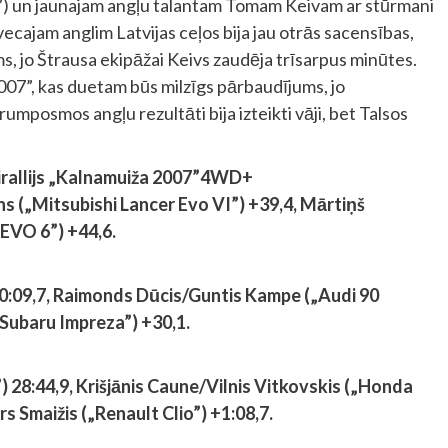
) un jaunajam angļu talantam Tomam Keivam ar stūrmani
cajam anglim Latvijas ceļos bija jau otrās sacensības,
s, jo Štrausa ekipāžai Keivs zaudēja trīsarpus minūtes.
i 2007”, kas duetam būs milzīgs pārbaudījums, jo
mposmos angļu rezultāti bija izteikti vāji, bet Talsos
irallijs „Kalnamuiža 2007”
4WD+
s („Mitsubishi Lancer Evo VI”) +39,4, Mārtiņš
EVO 6”) +44,6.
 30:09,7, Raimonds Dūcis/Guntis Kampe („Audi 90
„Subaru Impreza”) +30,1.
”) 28:44,9, Krišjānis Caune/Vilnis Vitkovskis („Honda
s Smaižis („Renault Clio”) +1:08,7.