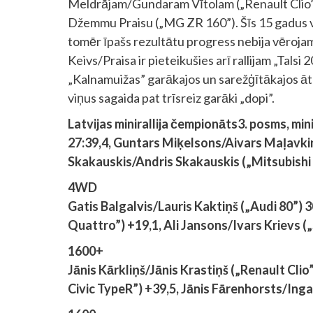
Meldrājam/Gundaram Vītolam („Renault Clio”
Džemmu Praisu („MG ZR 160”). Šīs 15 gadus ve
tomēr īpašs rezultātu progress nebija vērojam
Keivs/Praisa ir pieteikušies arī rallijam „Tals
„Kalnamuižas” garākajos un sarežģītākajos ātru
viņus sagaida pat trīsreiz garāki „dopi”.
Latvijas minirallija čempionāts
3. posms, min
27:39,4, Guntars Miķelsons/Aivars Maļavkin
Skakauskis/Andris Skakauskis („Mitsubishi 
4WD
Gatis Balgalvis/Lauris Kaktiņš („Audi 80”)
Quattro”) +19,1, Ali Jansons/Ivars Krievs (
1600+
Jānis Kārkliņš/Jānis Krastiņš („Renault Clio
Civic TypeR”) +39,5, Jānis Fārenhorsts/Ingar