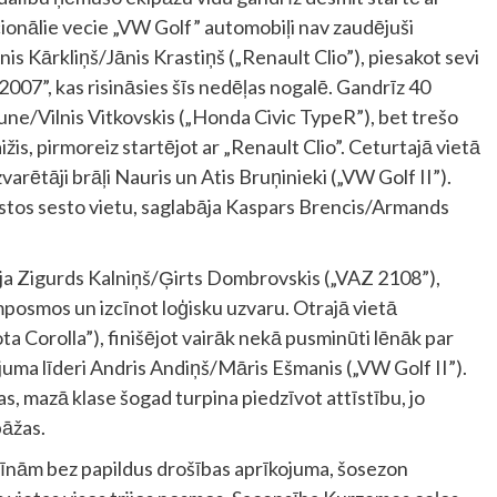
cionālie vecie „VW Golf” automobiļi nav zaudējuši
is Kārkliņš/Jānis Krastiņš („Renault Clio”), piesakot sevi
i 2007”, kas risināsies šīs nedēļas nogalē. Gandrīz 40
ne/Vilnis Vitkovskis („Honda Civic TypeR”), bet trešo
žis, pirmoreiz startējot ar „Renault Clio”. Ceturtajā vietā
varētāji brāļi Nauris un Atis Bruņinieki („VW Golf II”).
stos sesto vietu, saglabāja Kaspars Brencis/Armands
a Zigurds Kalniņš/Ģirts Dombrovskis („VAZ 2108”),
posmos un izcīnot loģisku uzvaru. Otrajā vietā
a Corolla”), finišējot vairāk nekā pusminūti lēnāk par
ējuma līderi Andris Andiņš/Māris Ešmanis („VW Golf II”).
, mazā klase šogad turpina piedzīvot attīstību, jo
pāžas.
šīnām bez papildus drošības aprīkojuma, šosezon