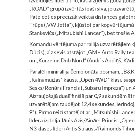
izveidojies līderu trio, kas aizņēmis godalgot
„ROAD” grupā izvērtās īpaši sīva, jo uzvarētāj
Pateicoties precīzāk veiktai distances galotn
Trūps („VW Jetta”), kļūstot par kopvērtējumā 
Stankevičs („Mitsubishi Lancer”), bet trešie 
Komandu vērtējuma par rallija uzvarētājiem kļu
Dūcis), aiz sevis atstājot „GM – Auto Rally t
un „Kurzeme Dnb Nord” (Andris Andiņš, Kārli
Paralēli minirallija čempionāta posmam, „B&K ra
„Kalnamuižas” kauss. „Open 4WD” klasē saspri
Sesks/Renārs Francis („Subaru Impreza”) un A
Aizraujošajā duelī finišā par 0,9 sekundēm ātr
uzvarētājam zaudējot 12,4 sekundes, ierindo
9”). Pirmo reizi startējot ar „Mitsubishi Lance
līdera izcīnīja Jānis Āzis/Ainārs Princis. „Ope
N3 klases līderi Artis Štrauss/Raimonds Tiho