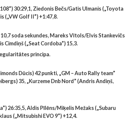
108”) 30:29,1, Ziedonis Bečs/Gatis Ulmanis („Toyota
s („VW Golf II”) +1:47,8.
 10,7 soda sekundes, Mareks Vītols/Elvis Stankevičs
tis Cimdiņš („Seat Cordoba”) 15,3.
egularitātes principa.
 Raimonds Dūcis) 42 punkti, „GM – Auto Rally team”
eibergs) 35, „Kurzeme Dnb Nord” (Andris Andiņš,
a”) 26:35,5, Aldis Pīlēns/Miķelis Mežaks („Subaru
laus („Mitsubishi EVO 9”) +12,4.