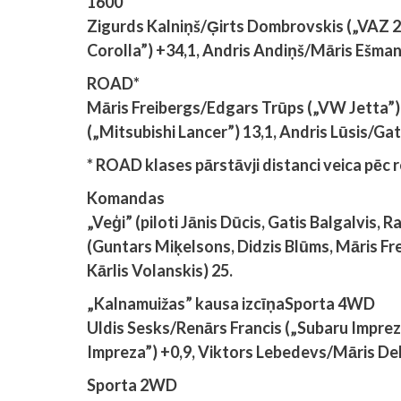
1600
Zigurds Kalniņš/Ģirts Dombrovskis („VAZ 2
Corolla”) +34,1, Andris Andiņš/Māris Ešmani
ROAD*
Māris Freibergs/Edgars Trūps („VW Jetta”)
(„Mitsubishi Lancer”) 13,1, Andris Lūsis/Ga
* ROAD klases pārstāvji distanci veica pēc r
Komandas
„Veģi” (piloti Jānis Dūcis, Gatis Balgalvis,
(Guntars Miķelsons, Didzis Blūms, Māris Fr
Kārlis Volanskis) 25.
„Kalnamuižas” kausa izcīņa
Sporta 4WD
Uldis Sesks/Renārs Francis („Subaru Imprez
Impreza”) +0,9, Viktors Lebedevs/Māris Dek
Sporta 2WD