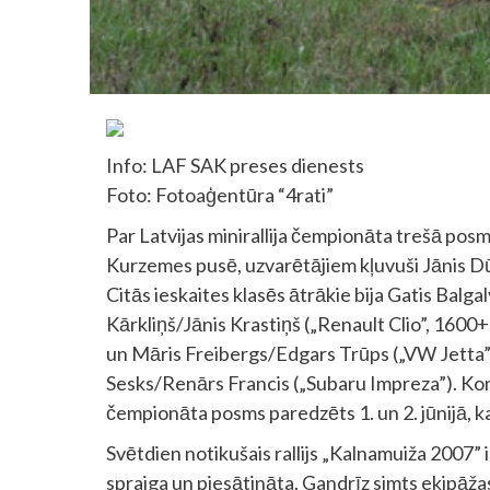
Info: LAF SAK preses dienests
Foto: Fotoaģentūra “4rati”
Par Latvijas minirallija čempionāta trešā posm
Kurzemes pusē, uzvarētājiem kļuvuši Jānis Dū
Citās ieskaites klasēs ātrākie bija Gatis Balg
Kārkliņš/Jānis Krastiņš („Renault Clio”, 1600
un Māris Freibergs/Edgars Trūps („VW Jetta”,
Sesks/Renārs Francis („Subaru Impreza”). Kom
čempionāta posms paredzēts 1. un 2. jūnijā, kad
Svētdien notikušais rallijs „Kalnamuiža 2007” i
spraiga un piesātināta. Gandrīz simts ekipāža