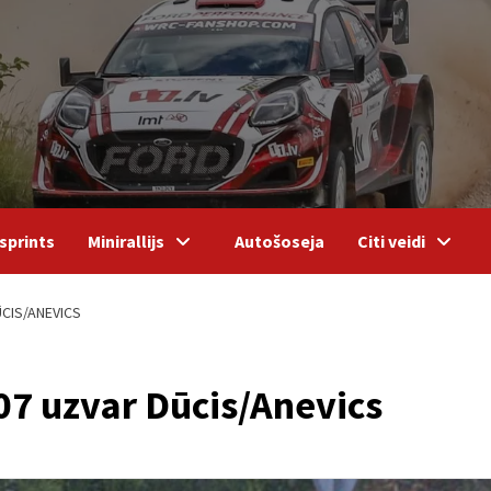
sprints
Minirallijs
Autošoseja
Citi veidi
ŪCIS/ANEVICS
07 uzvar Dūcis/Anevics