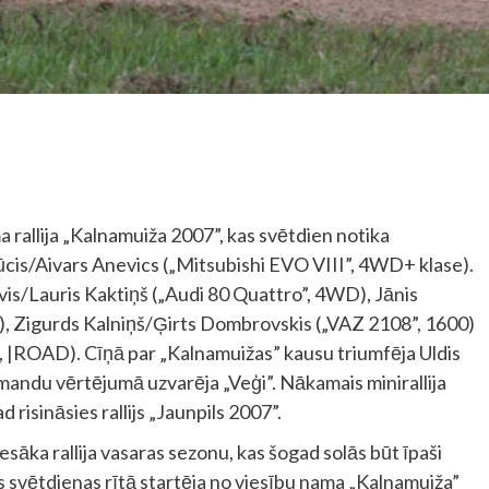
a rallija „Kalnamuiža 2007”, kas svētdien notika
cis/Aivars Anevics („Mitsubishi EVO VIII”, 4WD+ klase).
alvis/Lauris Kaktiņš („Audi 80 Quattro”, 4WD), Jānis
+), Zigurds Kalniņš/Ģirts Dombrovskis („VAZ 2108”, 1600)
 |ROAD). Cīņā par „Kalnamuižas” kausu triumfēja Uldis
andu vērtējumā uzvarēja „Veģi”. Nākamais minirallija
 risināsies rallijs „Jaunpils 2007”.
esāka rallija vasaras sezonu, kas šogad solās būt īpaši
s svētdienas rītā startēja no viesību nama „Kalnamuiža”