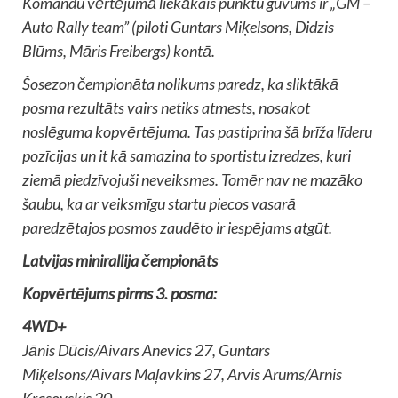
Komandu vērtējumā liekākais punktu guvums ir „GM –
Auto Rally team” (piloti Guntars Miķelsons, Didzis
Blūms, Māris Freibergs) kontā.
Šosezon čempionāta nolikums paredz, ka sliktākā
posma rezultāts vairs netiks atmests, nosakot
noslēguma kopvērtējuma. Tas pastiprina šā brīža līderu
pozīcijas un it kā samazina to sportistu izredzes, kuri
ziemā piedzīvojuši neveiksmes. Tomēr nav ne mazāko
šaubu, ka ar veiksmīgu startu piecos vasarā
paredzētajos posmos zaudēto ir iespējams atgūt.
Latvijas minirallija čempionāts
Kopvērtējums pirms 3. posma:
4WD+
Jānis Dūcis/Aivars Anevics 27, Guntars
Miķelsons/Aivars Maļavkins 27, Arvis Arums/Arnis
Krasovskis 20.