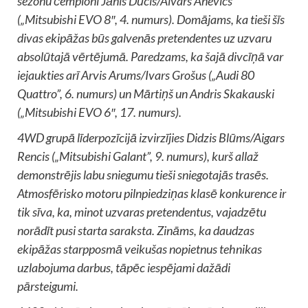
sezonu čempioni Jānis Dūcis/Aivars Anevics
(„Mitsubishi EVO 8″, 4. numurs). Domājams, ka tieši šīs
divas ekipāžas būs galvenās pretendentes uz uzvaru
absolūtajā vērtējumā. Paredzams, ka šajā divcīņā var
iejaukties arī Arvis Arums/Ivars Grošus („Audi 80
Quattro”, 6. numurs) un Mārtiņš un Andris Skakauski
(„Mitsubishi EVO 6″, 17. numurs).
4WD grupā līderpozīcijā izvirzījies Didzis Blūms/Aigars
Rencis („Mitsubishi Galant”, 9. numurs), kurš allaž
demonstrējis labu sniegumu tieši sniegotajās trasēs.
Atmosfērisko motoru pilnpiedziņas klasē konkurence ir
tik sīva, ka, minot uzvaras pretendentus, vajadzētu
norādīt pusi starta saraksta. Zināms, ka daudzas
ekipāžas starpposmā veikušas nopietnus tehnikas
uzlabojuma darbus, tāpēc iespējami dažādi
pārsteigumi.