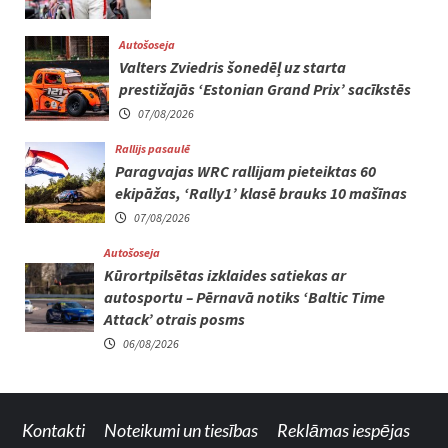
Autošoseja
Valters Zviedris šonedēļ uz starta
prestižajās ‘Estonian Grand Prix’ sacīkstēs
07/08/2026
Rallijs pasaulē
Paragvajas WRC rallijam pieteiktas 60
ekipāžas, ‘Rally1’ klasē brauks 10 mašīnas
07/08/2026
Autošoseja
Kūrortpilsētas izklaides satiekas ar
autosportu – Pērnavā notiks ‘Baltic Time
Attack’ otrais posms
06/08/2026
Kontakti
Noteikumi un tiesības
Reklāmas iespējas