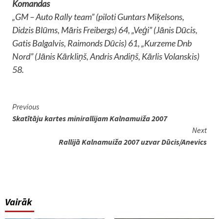
Komandas
„GM – Auto Rally team” (piloti Guntars Miķelsons,
Didzis Blūms, Māris Freibergs) 64, „Veģi” (Jānis Dūcis,
Gatis Balgalvis, Raimonds Dūcis) 61, „Kurzeme Dnb
Nord” (Jānis Kārkliņš, Andris Andiņš, Kārlis Volanskis)
58.
Continue
Previous
Skatītāju kartes minirallijam Kalnamuiža 2007
Reading
Next
Rallijā Kalnamuiža 2007 uzvar Dūcis/Anevics
Vairāk