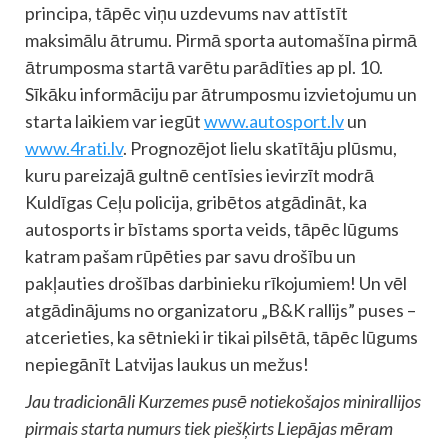
principa, tāpēc viņu uzdevums nav attīstīt
maksimālu ātrumu. Pirmā sporta automašīna pirmā
ātrumposma startā varētu parādīties ap pl. 10.
Sīkāku informāciju par ātrumposmu izvietojumu un
starta laikiem var iegūt
www.autosport.lv
un
www.4rati.lv
. Prognozējot lielu skatītāju plūsmu,
kuru pareizajā gultnē centīsies ievirzīt modrā
Kuldīgas Ceļu policija, gribētos atgādināt, ka
autosports ir bīstams sporta veids, tāpēc lūgums
katram pašam rūpēties par savu drošību un
pakļauties drošības darbinieku rīkojumiem! Un vēl
atgādinājums no organizatoru „B&K rallijs” puses –
atcerieties, ka sētnieki ir tikai pilsētā, tāpēc lūgums
nepiegānīt Latvijas laukus un mežus!
Jau tradicionāli Kurzemes pusē notiekošajos minirallijos
pirmais starta numurs tiek piešķirts Liepājas mēram