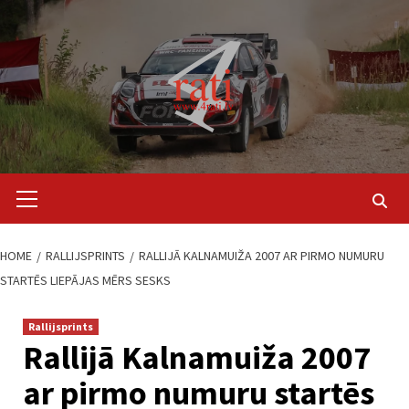
Skip
to
content
Primary
Menu
HOME
RALLIJSPRINTS
RALLIJĀ KALNAMUIŽA 2007 AR PIRMO NUMURU
STARTĒS LIEPĀJAS MĒRS SESKS
Rallijsprints
Rallijā Kalnamuiža 2007
ar pirmo numuru startēs