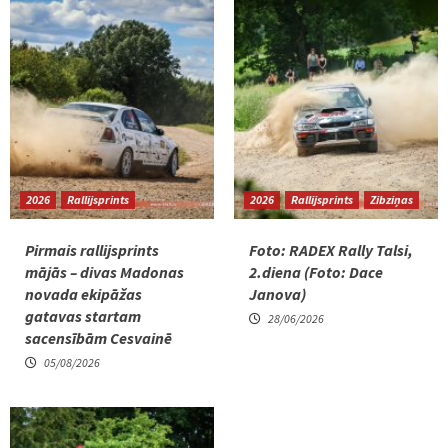
2026
Rallijsprints
2026
Rallijsprints
Zibziņas
Pirmais rallijsprints
Foto: RADEX Rally Talsi,
mājās – divas Madonas
2.diena (Foto: Dace
novada ekipāžas
Janova)
gatavas startam
28/06/2026
sacensībām Cesvainē
05/08/2026