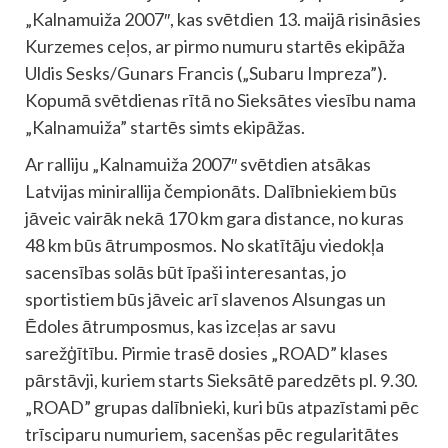
„Kalnamuiža 2007″, kas svētdien 13. maijā risināsies
Kurzemes ceļos, ar pirmo numuru startēs ekipāža
Uldis Sesks/Gunars Francis („Subaru Impreza”).
Kopumā svētdienas rītā no Sieksātes viesību nama
„Kalnamuiža” startēs simts ekipāžas.
Ar ralliju „Kalnamuiža 2007″ svētdien atsākas
Latvijas minirallija čempionāts. Dalībniekiem būs
jāveic vairāk nekā 170 km gara distance, no kuras
48 km būs ātrumposmos. No skatītāju viedokļa
sacensības solās būt īpaši interesantas, jo
sportistiem būs jāveic arī slavenos Alsungas un
Ēdoles ātrumposmus, kas izceļas ar savu
sarežģītību. Pirmie trasē dosies „ROAD” klases
pārstāvji, kuriem starts Sieksātē paredzēts pl. 9.30.
„ROAD” grupas dalībnieki, kuri būs atpazīstami pēc
trīsciparu numuriem, sacenšas pēc regularitātes