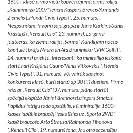
1600+ klasē pirmo vietu kopvērtējumā pirms rallija
„Kalnamuiža 2007″ ieņem Kaspars Brencis/Armands
Ziemelis („Honda Civic TypeR”, 25. numurs).
Neapstrīdami favorīti šajā grupā ir Jānis Kārkliņš/Jānis
Krastiņš („Renault Clio”, 23. numurs). Lai gan ir
jāatceras, ka ziemā rallijā „Sarma” Kārkliņam nācās
kapitulēt brāļu Naura un Ata Bruņinieku („VW Golf II”,
24. numurs) priekšā. Interesanti, ka minirallija ieskaitē
startēs arī Krišjānis Caune/Vilnis Vitkovskis („Honda
Civic TypeR”, 31. numurs), vēl vairāk saasinot
konkurenci klasē, kurā startē ap 30 (!!) duetiem. Pirmo
reizi ar „Renault Clio” (37. numurs) plāno startēt
spēcīgā ekipāža Jānis Fārenhorsts/Ingars Smaizis.
Papildus intrigu rada apstāklis, kā minirallija 1600+
klases labākie braucēji izskatīsies uz „Sporta 2WD”
klasē braucošo Arta Štrausa/Raimonda Tihonova
(„Renault Clio”, 19. numurs) fona. Jau otro sacensību