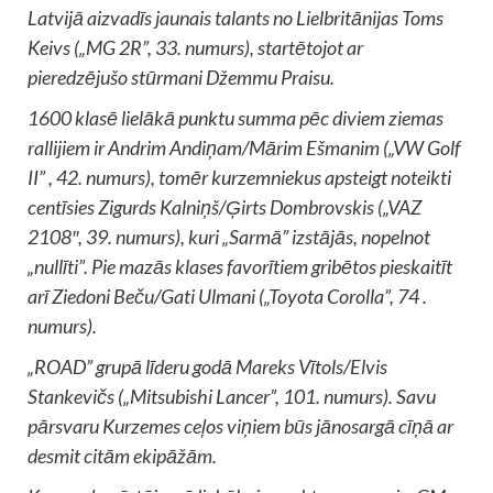
Latvijā aizvadīs jaunais talants no Lielbritānijas Toms
Keivs („MG 2R”, 33. numurs), startētojot ar
pieredzējušo stūrmani Džemmu Praisu.
1600 klasē lielākā punktu summa pēc diviem ziemas
rallijiem ir Andrim Andiņam/Mārim Ešmanim („VW Golf
II” , 42. numurs), tomēr kurzemniekus apsteigt noteikti
centīsies Zigurds Kalniņš/Ģirts Dombrovskis („VAZ
2108″, 39. numurs), kuri „Sarmā” izstājās, nopelnot
„nullīti”. Pie mazās klases favorītiem gribētos pieskaitīt
arī Ziedoni Beču/Gati Ulmani („Toyota Corolla”, 74 .
numurs).
„ROAD” grupā līderu godā Mareks Vītols/Elvis
Stankevičs („Mitsubishi Lancer”, 101. numurs). Savu
pārsvaru Kurzemes ceļos viņiem būs jānosargā cīņā ar
desmit citām ekipāžām.