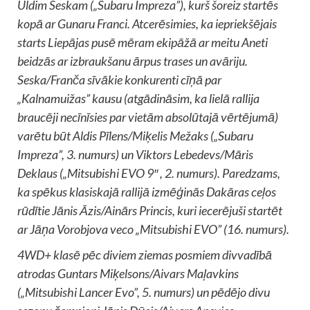
Uldim Seskam („Subaru Impreza”), kurš šoreiz startēs
kopā ar Gunaru Franci. Atcerēsimies, ka iepriekšējais
starts Liepājas pusē mēram ekipāžā ar meitu Aneti
beidzās ar izbraukšanu ārpus trases un avāriju.
Seska/Franča sīvākie konkurenti cīņā par
„Kalnamuižas” kausu (atgādināsim, ka lielā rallija
braucēji necīnīsies par vietām absolūtajā vērtējumā)
varētu būt Aldis Pīlens/Miķelis Mežaks („Subaru
Impreza”, 3. numurs) un Viktors Lebedevs/Māris
Deklaus („Mitsubishi EVO 9″ , 2. numurs). Paredzams,
ka spēkus klasiskajā rallijā izmēģinās Dakāras ceļos
rūdītie Jānis Āzis/Ainārs Princis, kuri iecerējuši startēt
ar Jāņa Vorobjova veco „Mitsubishi EVO” (16. numurs).
4WD+ klasē pēc diviem ziemas posmiem divvadībā
atrodas Guntars Miķelsons/Aivars Maļavkins
(„Mitsubishi Lancer Evo”, 5. numurs) un pēdējo divu