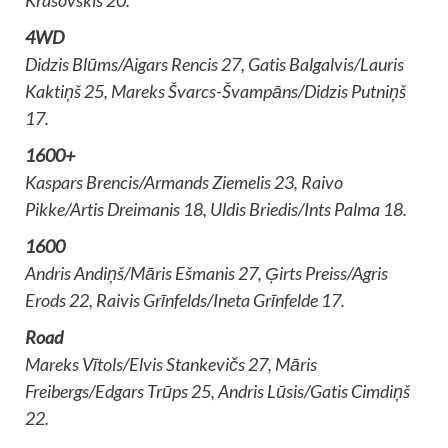
4WD
Didzis Blūms/Aigars Rencis 27, Gatis Balgalvis/Lauris
Kaktiņš 25, Mareks Švarcs-Švampāns/Didzis Putniņš
17.
1600+
Kaspars Brencis/Armands Ziemelis 23, Raivo
Pikke/Artis Dreimanis 18, Uldis Briedis/Ints Palma 18.
1600
Andris Andiņš/Māris Ešmanis 27, Ģirts Preiss/Agris
Erods 22, Raivis Grīnfelds/Ineta Grīnfelde 17.
Road
Mareks Vītols/Elvis Stankevičs 27, Māris
Freibergs/Edgars Trūps 25, Andris Lūsis/Gatis Cimdiņš
22.