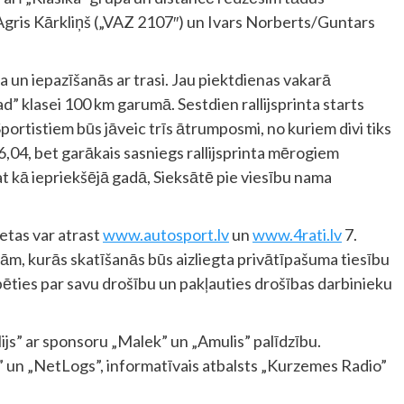
Agris Kārkliņš („VAZ 2107″) un Ivars Norberts/Guntars
a un iepazīšanās ar trasi. Jau piektdienas vakarā
” klasei 100 km garumā. Sestdien rallijsprinta starts
portistiem būs jāveic trīs ātrumposmi, no kuriem divi tiks
6,04, bet garākais sasniegs rallijsprinta mērogiem
pat kā iepriekšējā gadā, Sieksātē pie viesību nama
etas var atrast
www.autosport.lv
un
www.4rati.lv
7.
tām, kurās skatīšanās būs aizliegta privātīpašuma tiesību
ūpēties par savu drošību un pakļauties drošības darbinieku
ijs” ar sponsoru „Malek” un „Amulis” palīdzību.
 un „NetLogs”, informatīvais atbalsts „Kurzemes Radio”