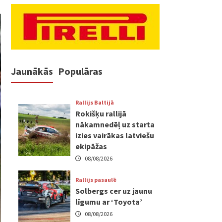
Jaunākās
Populāras
Rallijs Baltijā
Rokišķu rallijā
nākamnedēļ uz starta
izies vairākas latviešu
ekipāžas
08/08/2026
Rallijs pasaulē
Solbergs cer uz jaunu
līgumu ar ‘Toyota’
08/08/2026