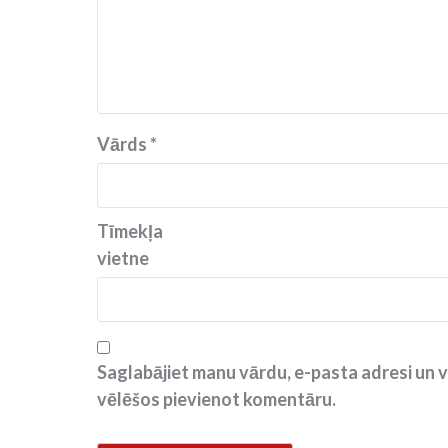
Vārds
*
Tīmekļa
vietne
Saglabājiet manu vārdu, e-pasta adresi un v
vēlēšos pievienot komentāru.