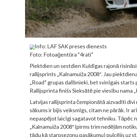
Info: LAF SAK preses dienests
Foto: Fotoaģentūra “4rati”
Piektdien un sestdien Kuldīgas rajonā risināsi
rallijsprints „Kalnamuiža 2008″. Jau piektdie
„Road” grupas dalībnieki, bet svinīgais starts
Rallijsprinta finišs Sieksātē pie viesību nama 
Latvijas rallijsprinta čempionātā aizvadīti d
sākums ir bijis veiksmīgs, citam ne pārāk. Ir ar
nepaspējot laicīgi sagatavot tehniku. Tāpēc na
„Kalnamuiža 2008″ (pirms trim nedēļām notiku
tādu kā starpsezonu pasākumu) pulcējis uz st