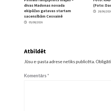
divas Madonas novada
(Foto: Da
ekipāžas gatavas startam
28/06/202
sacensībām Cesvainē
05/08/2026
Atbildēt
Jūsu e-pasta adrese netiks publicēta.
Obligāti
Komentārs
*