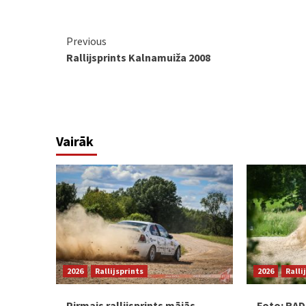
Continue
Previous
Rallijsprints Kalnamuiža 2008
Reading
Vairāk
2026
Rallijsprints
2026
Ralli
Pirmais rallijsprints mājās –
Foto: RADE