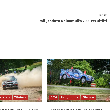
Next
Rallijsprinta Kalnamuiža 2008 rezultāti
jsprints
Zibziņas
2026
Rallijsprints
Zibziņas
X Rally Talsi, 2.diena
Foto: RADEX Rally Talsi pirmā