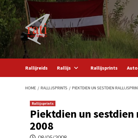
Skip
to
content
Rallijreids
Rallijs
Rallijsprints
Auto
HOME
RALLIJSPRINTS
PIEKTDIEN UN SESTDIEN RALLIJSPRI
Rallijsprints
Piektdien un sestdien 
2008
08/05/2008