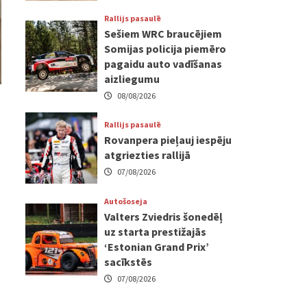
Rallijs pasaulē
Sešiem WRC braucējiem
Somijas policija piemēro
pagaidu auto vadīšanas
aizliegumu
08/08/2026
Rallijs pasaulē
Rovanpera pieļauj iespēju
atgriezties rallijā
07/08/2026
Autošoseja
Valters Zviedris šonedēļ
uz starta prestižajās
‘Estonian Grand Prix’
sacīkstēs
07/08/2026