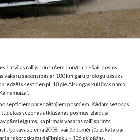
es Latvijas rallijsprinta čempionāta trešais posms
nas vakarā sacensības ar 100 km garu prologu uzsāks
 paredzēts sestdien pl. 10 pie Alsungas kultūras nama.
„Kalnamuiža”.
ivi no septiņiem paredzētajiem posmiem. Kādam sezonas
ī tādi, kas sezonas atklāšanas posmus izlaiduši,
v pārsteigums, ka pirmais vasaras rallijsprints
sī „Ķekavas ziema 2008″ vairāk tomēr jāuzskata par
arta rekordskaitu dalībnieku – 136 ekipāžas.