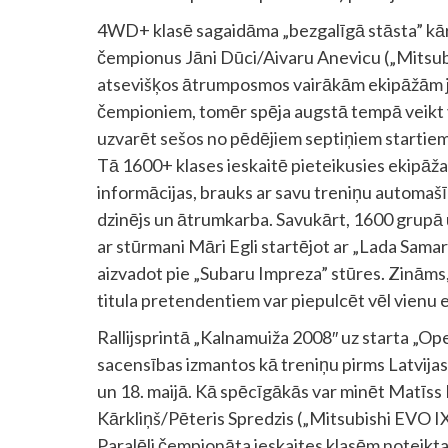
4WD+ klasē sagaidāma „bezgalīgā stāsta” kārtē
čempionus Jāni Dūci/Aivaru Anevicu („Mitsubi
atsevišķos ātrumposmos vairākām ekipāžām ja
čempioniem, tomēr spēja augstā tempā veikt 
uzvarēt sešos no pēdējiem septiņiem startiem.
Tā 1600+ klases ieskaitē pieteikusies ekipāža
informācijas, brauks ar savu treniņu automaš
dzinējs un ātrumkarba. Savukārt, 1600 grupā uz
ar stūrmani Māri Egli startējot ar „Lada Samara”.
aizvadot pie „Subaru Impreza” stūres. Zināms, 
titula pretendentiem var piepulcēt vēl vienu
Rallijsprintā „Kalnamuiža 2008″ uz starta „Open
sacensības izmantos kā treniņu pirms Latvijas 
un 18. maijā. Kā spēcīgākās var minēt Matīss
Kārkliņš/Pēteris Spredzis („Mitsubishi EVO I
Paralēli čempionāta ieskaites klasēm noteikta