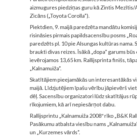
aizmugures piedziņas guru kā Zintis Mezītis/
Zicāns („Toyota Corolla”).
Piektdien, 9. maijā paredzēta mandātu komisij
risināsies pirmais papildsacensību posms „Road
paredzēts pl. 10 pie Alsungas kultūras nama. S
braukti divas reizes. Īsākā „dopa” garums būs 
ievērojamos 13,65 km. Rallijsprinta finišs, tā
„Kalnamuiža”.
Skatītājiem pieejamākās un interesantākās vi
maijā. Līdzjutējiem īpašu vērību jāpievērš vie
dēļ. Sacensību organizatori lūdz skatītājus r
rīkojumiem, kā arī nepiesārņot dabu.
Rallijsprintu „Kalnamuiža 2008″ rīko „B&K Rall
Pasākumu atbalsta viesību nams „Kalnamuiža”
un „Kurzemes vārds”.