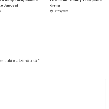
ce Janova)
diena
6
27/06/2026
e lauki ir atzīmēti kā
*