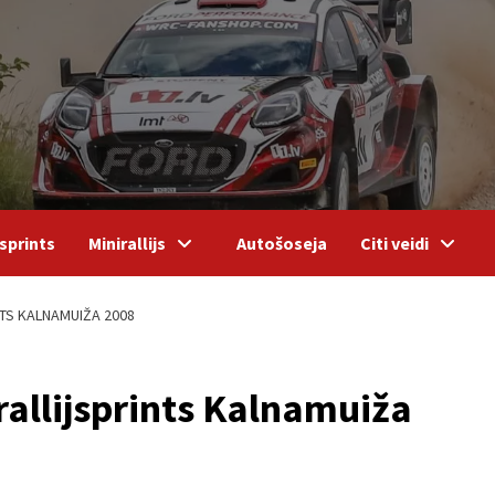
sprints
Minirallijs
Autošoseja
Citi veidi
NTS KALNAMUIŽA 2008
rallijsprints Kalnamuiža