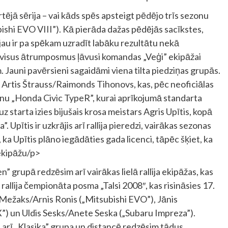
jā sērija – vai kāds spēs apsteigt pēdējo trīs sezonu
shi EVO VIII”). Kā pierāda dažas pēdējās sacīkstes,
u ir pa spēkam uzradīt labāku rezultātu nekā
visus ātrumposmus ļāvusi komandas „Veģi” ekipāžai
 Jauni pavērsieni sagaidāmi viena tilta piedziņas grupās.
 Artis Štrauss/Raimonds Tihonovs, kas, pēc neoficiālas
īnu „Honda Civic TypeR”, kurai aprīkojumā standarta
 starta izies bijušais krosa meistars Agris Upītis, kopā
 Upītis ir uzkrājis arī rallija pieredzi, vairākas sezonas
ka Upītis plāno iegādāties gada licenci, tāpēc šķiet, ka
 ekipāžu/p>
” grupā redzēsim arī vairākas lielā rallija ekipāžas, kas
rallija čempionāta posma „Talsi 2008″, kas risināsies 17.
 Mežaks/Arnis Ronis („Mitsubishi EVO”), Jānis
X”) un Uldis Sesks/Anete Seska („Subaru Impreza”).
 arī „Klasika” grupa un distancē redzēsim tādus