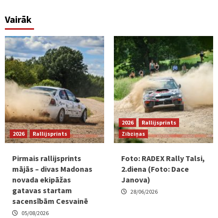
Vairāk
2026
Rallijsprints
2026
Rallijsprints
Zibziņas
Pirmais rallijsprints
Foto: RADEX Rally Talsi,
mājās – divas Madonas
2.diena (Foto: Dace
novada ekipāžas
Janova)
gatavas startam
28/06/2026
sacensībām Cesvainē
05/08/2026