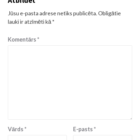
Atbildēt
Jūsu e-pasta adrese netiks publicēta.
Obligātie
lauki ir atzīmēti kā
*
Komentārs
*
Vārds
*
E-pasts
*