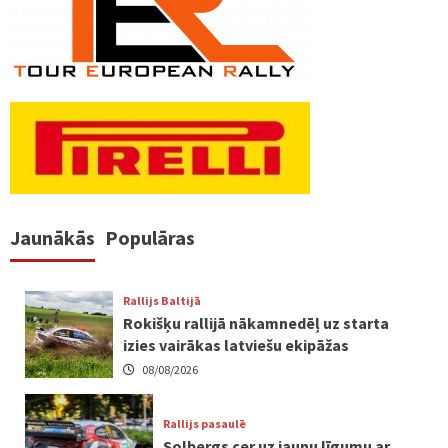
Jaunākās
Populāras
Rallijs Baltijā
Rokišķu rallijā nākamnedēļ uz starta
izies vairākas latviešu ekipāžas
08/08/2026
Rallijs pasaulē
Solbergs cer uz jaunu līgumu ar