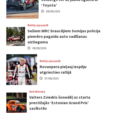
‘Toyota’
08/08/2026
Rallijs pasaulē
Sešiem WRC braucējiem Somijas policija
piemēro pagaidu auto vadīšanas
aizliegumu
08/08/2026
Rallijs pasaulē
Rovanpera pieļauj iespēju
atgriezties rallijā
07/08/2026
Autošoseja
Valters Zviedris šonedēļ uz starta
prestižajās ‘Estonian Grand Prix’
sacīkstēs