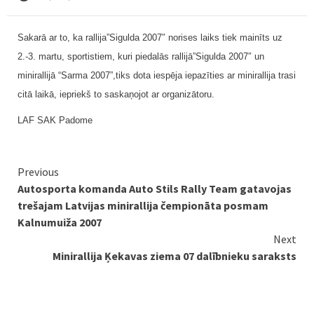
Sakarā ar to, ka rallija”Sigulda 2007″ norises laiks tiek mainīts uz
2.-3. martu, sportistiem, kuri piedalās rallijā”Sigulda 2007″ un
minirallijā “Sarma 2007”,tiks dota iespēja iepazīties ar minirallija trasi
citā laikā, iepriekš to saskaņojot ar organizātoru.
LAF SAK Padome
Continue
Previous
Autosporta komanda Auto Stils Rally Team gatavojas
Reading
trešajam Latvijas minirallija čempionāta posmam
Kalnumuiža 2007
Next
Minirallija Ķekavas ziema 07 dalībnieku saraksts