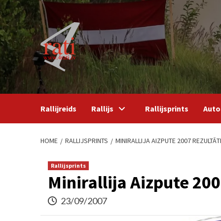
Skip
to
content
Rallijreids
Rallijs
Rallijsprints
Auto
HOME
RALLIJSPRINTS
MINIRALLIJA AIZPUTE 2007 REZULTĀT
Rallijsprints
Minirallija Aizpute 200
23/09/2007