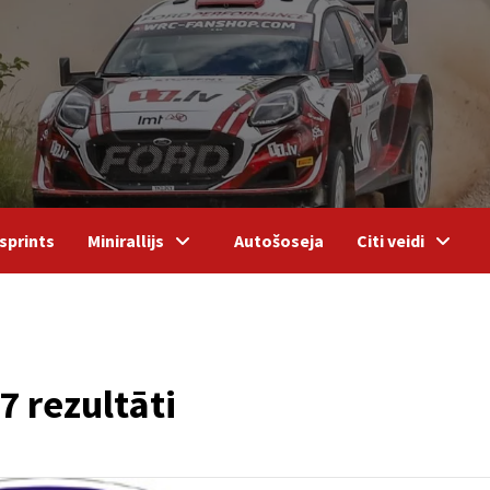
sprints
Minirallijs
Autošoseja
Citi veidi
I
7 rezultāti