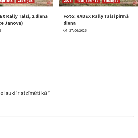
jsprints
Zibziņas
2026
Rallijsprints
Zibziņas
X Rally Talsi, 2.diena
Foto: RADEX Rally Talsi pirmā
ce Janova)
diena
6
27/06/2026
e lauki ir atzīmēti kā
*