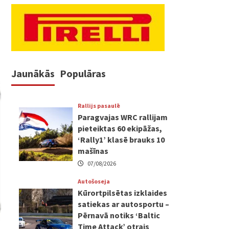
Jaunākās
Populāras
Rallijs pasaulē
Paragvajas WRC rallijam
pieteiktas 60 ekipāžas,
‘Rally1’ klasē brauks 10
mašīnas
07/08/2026
Autošoseja
Kūrortpilsētas izklaides
satiekas ar autosportu –
Pērnavā notiks ‘Baltic
Time Attack’ otrais