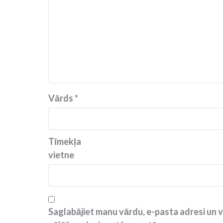
Vārds
*
Tīmekļa
vietne
Saglabājiet manu vārdu, e-pasta adresi un v