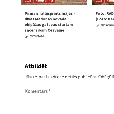
2026
Rallijsprints
2026
Ralli
Pirmais rallijsprints mājās –
Foto: RADE
divas Madonas novada
(Foto: Da
ekipāžas gatavas startam
28/06/202
sacensībām Cesvainē
05/08/2026
Atbildēt
Jūsu e-pasta adrese netiks publicēta.
Obligāti
Komentārs
*