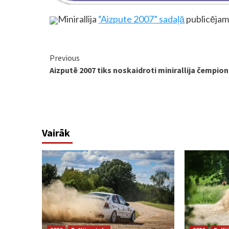
Minirallija
“Aizpute 2007” sadaļā
publicējam 
Continue
Previous
Aizputē 2007 tiks noskaidroti minirallija čempion
Reading
Vairāk