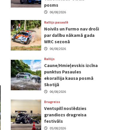
posms
06/08/2026
Rallijs pasaulē
Noivils un Furmo nav droši
par dalību nākamā gada
WRC sezonā
06/08/2026
Rallijs
Caune/Hmieļevskis izcīna
punktus Pasaules
ekorallija kausa posmā
Skotijā
06/08/2026
Dragreiss
Ventspilī noslēdzies
grandiozs dragreisa
festivāls
05/08/2026