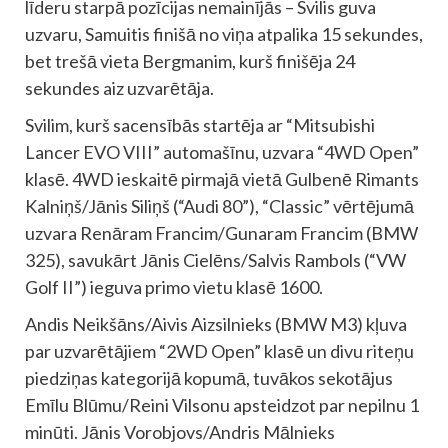
līderu starpā pozīcijas nemainījās – Svilis guva
uzvaru, Samuitis finišā no viņa atpalika 15 sekundes,
bet trešā vieta Bergmanim, kurš finišēja 24
sekundes aiz uzvarētāja.
Svilim, kurš sacensībās startēja ar “Mitsubishi
Lancer EVO VIII” automašīnu, uzvara “4WD Open”
klasē. 4WD ieskaitē pirmajā vietā Gulbenē Rimants
Kalniņš/Jānis Siliņš (“Audi 80”), “Classic” vērtējumā
uzvara Renāram Francim/Gunaram Francim (BMW
325), savukārt Jānis Cielēns/Salvis Rambols (“VW
Golf II”) ieguva primo vietu klasē 1600.
Andis Neikšāns/Aivis Aizsilnieks (BMW M3) kļuva
par uzvarētājiem “2WD Open” klasē un divu riteņu
piedziņas kategorijā kopumā, tuvākos sekotājus
Emīlu Blūmu/Reini Vilsonu apsteidzot par nepilnu 1
minūti. Jānis Vorobjovs/Andris Mālnieks