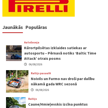
Jaunākās
Populāras
Autošoseja
Kūrortpilsētas izklaides satiekas ar
autosportu – Pērnavā notiks ‘Baltic Time
Attack’ otrais posms
06/08/2026
Rallijs pasaulē
Noivils un Furmo nav droši par dalību
nākamā gada WRC sezonā
06/08/2026
Rallijs
Caune/Hmieļevskis izcīna punktus