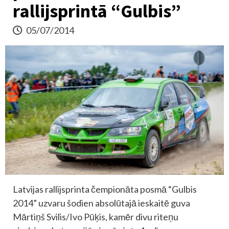
rallijsprintā “Gulbis”
05/07/2014
Latvijas rallijsprinta čempionāta posmā “Gulbis
2014” uzvaru šodien absolūtajā ieskaitē guva
Mārtiņš Svilis/Ivo Pūķis, kamēr divu riteņu