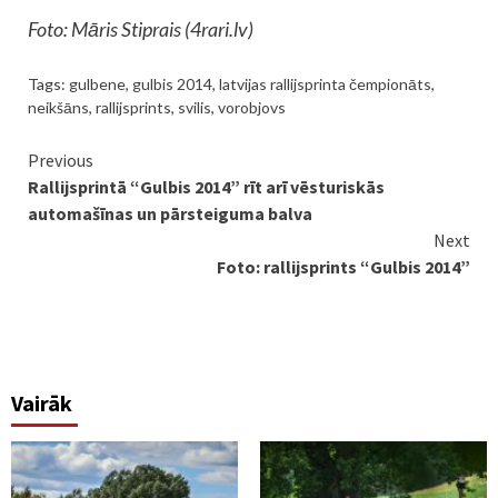
Foto: Māris Stiprais (4rari.lv)
Tags:
gulbene
,
gulbis 2014
,
latvijas rallijsprinta čempionāts
,
neikšāns
,
rallijsprints
,
svilis
,
vorobjovs
Continue
Previous
Rallijsprintā “Gulbis 2014” rīt arī vēsturiskās
Reading
automašīnas un pārsteiguma balva
Next
Foto: rallijsprints “Gulbis 2014”
Vairāk