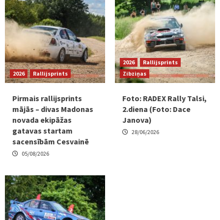
2026
Rallijsprints
2026
Rallijsprints
Zibziņas
Pirmais rallijsprints
Foto: RADEX Rally Talsi,
mājās – divas Madonas
2.diena (Foto: Dace
novada ekipāžas
Janova)
gatavas startam
28/06/2026
sacensībām Cesvainē
05/08/2026