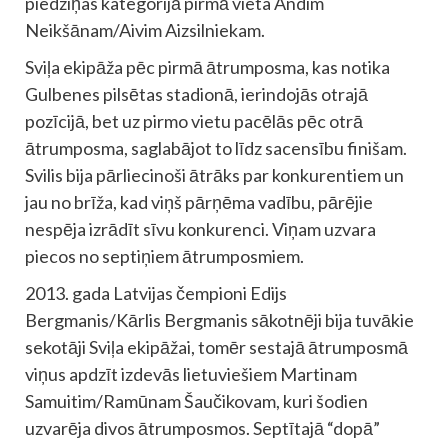
piedziņas kategorijā pirmā vieta Andim
Neikšānam/Aivim Aizsilniekam.
Sviļa ekipāža pēc pirmā ātrumposma, kas notika
Gulbenes pilsētas stadionā, ierindojās otrajā
pozīcijā, bet uz pirmo vietu pacēlās pēc otrā
ātrumposma, saglabājot to līdz sacensību finišam.
Svilis bija pārliecinoši ātrāks par konkurentiem un
jau no brīža, kad viņš pārņēma vadību, pārējie
nespēja izrādīt sīvu konkurenci. Viņam uzvara
piecos no septiņiem ātrumposmiem.
2013. gada Latvijas čempioni Edijs
Bergmanis/Kārlis Bergmanis sākotnēji bija tuvākie
sekotāji Sviļa ekipāžai, tomēr sestajā ātrumposmā
viņus apdzīt izdevās lietuviešiem Martinam
Samuitim/Ramūnam Šaučikovam, kuri šodien
uzvarēja divos ātrumposmos. Septītajā “dopā”