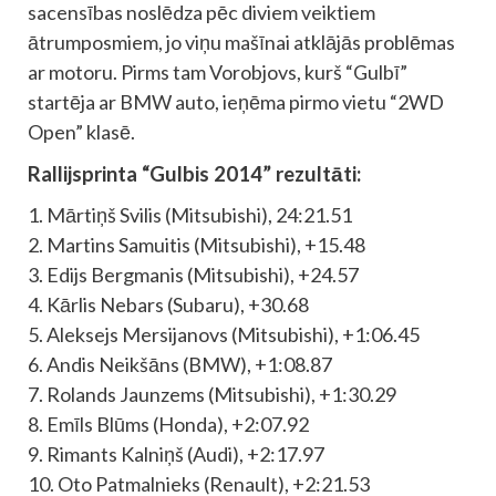
sacensības noslēdza pēc diviem veiktiem
ātrumposmiem, jo viņu mašīnai atklājās problēmas
ar motoru. Pirms tam Vorobjovs, kurš “Gulbī”
startēja ar BMW auto, ieņēma pirmo vietu “2WD
Open” klasē.
Rallijsprinta “Gulbis 2014” rezultāti:
1. Mārtiņš Svilis (Mitsubishi), 24:21.51
2. Martins Samuitis (Mitsubishi), +15.48
3. Edijs Bergmanis (Mitsubishi), +24.57
4. Kārlis Nebars (Subaru), +30.68
5. Aleksejs Mersijanovs (Mitsubishi), +1:06.45
6. Andis Neikšāns (BMW), +1:08.87
7. Rolands Jaunzems (Mitsubishi), +1:30.29
8. Emīls Blūms (Honda), +2:07.92
9. Rimants Kalniņš (Audi), +2:17.97
10. Oto Patmalnieks (Renault), +2:21.53