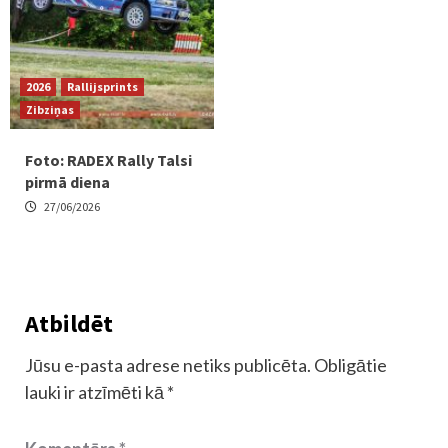
2026
Rallijsprints
Zibziņas
Foto: RADEX Rally Talsi
pirmā diena
27/06/2026
Atbildēt
Jūsu e-pasta adrese netiks publicēta.
Obligātie
lauki ir atzīmēti kā
*