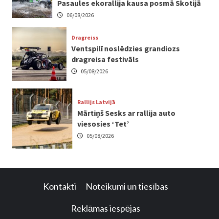
Pasaules ekorallija kausa posmā Skotijā
06/08/2026
Dragreiss
Ventspilī noslēdzies grandiozs
dragreisa festivāls
05/08/2026
Rallijs Latvijā
Mārtiņš Sesks ar rallija auto
viesosies ‘Tet’
05/08/2026
Kontakti
Noteikumi un tiesības
Reklāmas iespējas