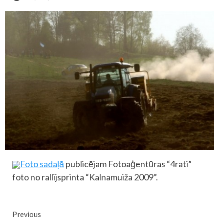
Foto sadaļā
publicējam Fotoaģentūras “4rati”
foto no rallijsprinta “Kalnamuiža 2009”.
Continue
Previous