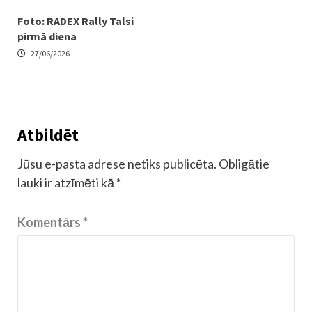
Foto: RADEX Rally Talsi
pirmā diena
27/06/2026
Atbildēt
Jūsu e-pasta adrese netiks publicēta.
Obligātie
lauki ir atzīmēti kā
*
Komentārs
*