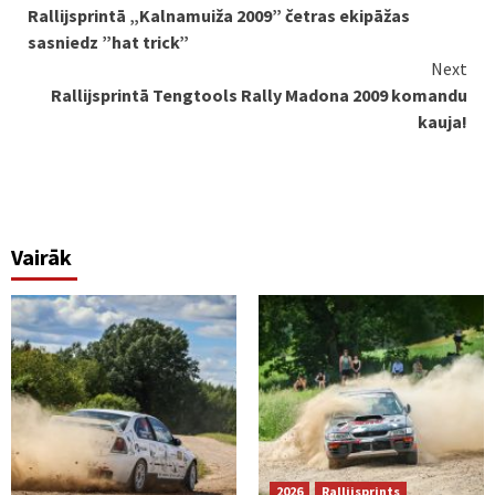
Rallijsprintā „Kalnamuiža 2009” četras ekipāžas
Reading
sasniedz ”hat trick”
Next
Rallijsprintā Tengtools Rally Madona 2009 komandu
kauja!
Vairāk
2026
Rallijsprints