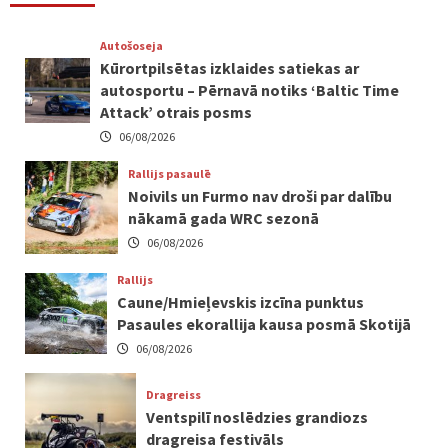
Autošoseja
Kūrortpilsētas izklaides satiekas ar
autosportu – Pērnavā notiks ‘Baltic Time
Attack’ otrais posms
06/08/2026
Rallijs pasaulē
Noivils un Furmo nav droši par dalību
nākamā gada WRC sezonā
06/08/2026
Rallijs
Caune/Hmieļevskis izcīna punktus
Pasaules ekorallija kausa posmā Skotijā
06/08/2026
Dragreiss
Ventspilī noslēdzies grandiozs
dragreisa festivāls