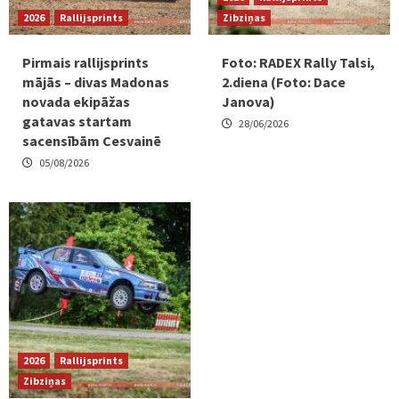
2026
Rallijsprints
Zibziņas
Pirmais rallijsprints
Foto: RADEX Rally Talsi,
mājās – divas Madonas
2.diena (Foto: Dace
novada ekipāžas
Janova)
gatavas startam
28/06/2026
sacensībām Cesvainē
05/08/2026
2026
Rallijsprints
Zibziņas