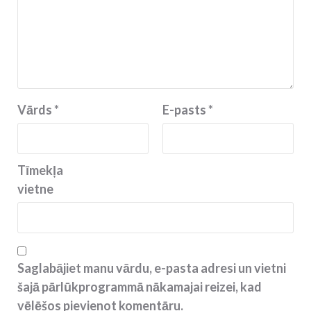
Vārds
*
E-pasts
*
Tīmekļa
vietne
Saglabājiet manu vārdu, e-pasta adresi un vietni
šajā pārlūkprogrammā nākamajai reizei, kad
vēlēšos pievienot komentāru.