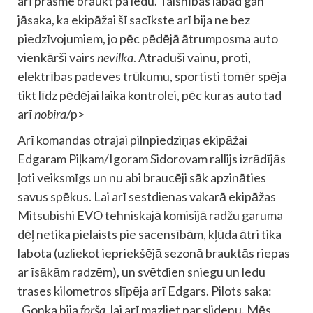
arī prasme braukt pa ledu. Taisnības labad gan
jāsaka, ka ekipāžai šī sacīkste arī bija ne bez
piedzīvojumiem, jo pēc pēdējā ātrumposma auto
vienkārši vairs
nevilka
. Atraduši vainu, proti,
elektrības padeves trūkumu, sportisti tomēr spēja
tikt līdz pēdējai laika kontrolei, pēc kuras auto tad
arī
nobira
/p>
Arī komandas otrajai pilnpiedziņas ekipāžai
Edgaram Piļkam/Igoram Sidorovam rallijs izrādījās
ļoti veiksmīgs un nu abi braucēji sāk apzināties
savus spēkus. Lai arī sestdienas vakarā ekipāžas
Mitsubishi EVO tehniskajā komisijā radžu garuma
dēļ netika pielaists pie sacensībām, kļūda ātri tika
labota (uzliekot iepriekšējā sezonā brauktās riepas
ar īsākām radzēm), un svētdien sniegu un ledu
trases kilometros slīpēja arī Edgars. Pilots saka:
„Gonka bija
forša
, lai arī mazliet par slidenu. Mēs