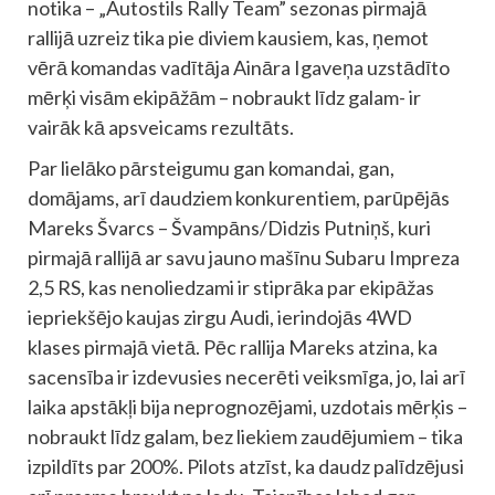
notika – „Autostils Rally Team” sezonas pirmajā
rallijā uzreiz tika pie diviem kausiem, kas, ņemot
vērā komandas vadītāja Aināra Igaveņa uzstādīto
mērķi visām ekipāžām – nobraukt līdz galam- ir
vairāk kā apsveicams rezultāts.
Par lielāko pārsteigumu gan komandai, gan,
domājams, arī daudziem konkurentiem, parūpējās
Mareks Švarcs – Švampāns/Didzis Putniņš, kuri
pirmajā rallijā ar savu jauno mašīnu Subaru Impreza
2,5 RS, kas nenoliedzami ir stiprāka par ekipāžas
iepriekšējo kaujas zirgu Audi, ierindojās 4WD
klases pirmajā vietā. Pēc rallija Mareks atzina, ka
sacensība ir izdevusies necerēti veiksmīga, jo, lai arī
laika apstākļi bija neprognozējami, uzdotais mērķis –
nobraukt līdz galam, bez liekiem zaudējumiem – tika
izpildīts par 200%. Pilots atzīst, ka daudz palīdzējusi