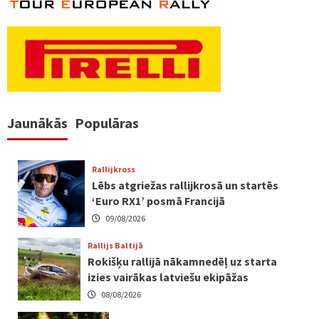
Jaunākās
Populāras
Rallijkross
Lēbs atgriežas rallijkrosā un startēs
‘Euro RX1’ posmā Francijā
09/08/2026
Rallijs Baltijā
Rokišķu rallijā nākamnedēļ uz starta
izies vairākas latviešu ekipāžas
08/08/2026