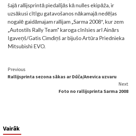
šajā rallijsprintā piedalījās kā nulles ekipāža, ir
uzsākusi cītīgu gatavošanos nākamajā nedēļas
nogalē gaidāmajam rallijam „Sarma 2008″, kur zem
„Autostils Rally Team” karoga cīnīsies arī Ainārs
Igaveņš/Gatis Cimdiņš ar bijušo Artūra Priednieka
Mitsubishi EVO.
Continue
Previous
Rallijsprinta sezona sākas ar Dūča/Anevica uzvaru
Reading
Next
Foto no rallijsprinta Sarma 2008
Vairāk