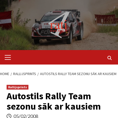
Skip
to
content
Primary
Menu
HOME
RALLIJSPRINTS
AUTOSTILS RALLY TEAM SEZONU SĀK AR KAUSIEM
Rallijsprints
Autostils Rally Team
sezonu sāk ar kausiem
05/02/2008