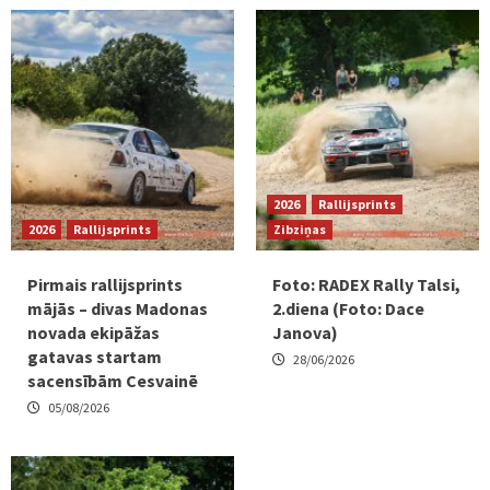
2026
Rallijsprints
2026
Rallijsprints
Zibziņas
Pirmais rallijsprints
Foto: RADEX Rally Talsi,
mājās – divas Madonas
2.diena (Foto: Dace
novada ekipāžas
Janova)
gatavas startam
28/06/2026
sacensībām Cesvainē
05/08/2026