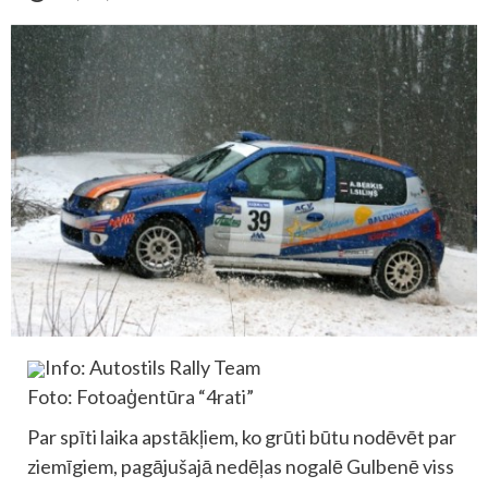
Info: Autostils Rally Team
Foto: Fotoaģentūra “4rati”
Par spīti laika apstākļiem, ko grūti būtu nodēvēt par
ziemīgiem, pagājušajā nedēļas nogalē Gulbenē viss