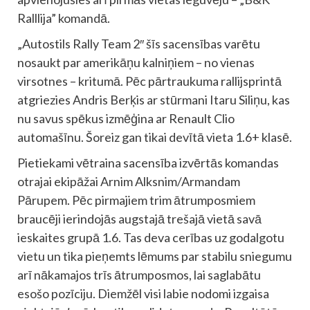
Ralllija” komandā.
„Autostils Rally Team 2″ šīs sacensības varētu
nosaukt par amerikāņu kalniņiem – no vienas
virsotnes – kritumā. Pēc pārtraukuma rallijsprintā
atgriezies Andris Berķis ar stūrmani Itaru Siliņu, kas
nu savus spēkus izmēģina ar Renault Clio
automašīnu. Šoreiz gan tikai devītā vieta 1.6+ klasē.
Pietiekami vētraina sacensība izvērtās komandas
otrajai ekipāžai Arnim Alksnim/Armandam
Pārupem. Pēc pirmajiem trim ātrumposmiem
braucēji ierindojās augstajā trešajā vietā savā
ieskaites grupā 1.6. Tas deva cerības uz godalgotu
vietu un tika pieņemts lēmums par stabilu sniegumu
arī nākamajos trīs ātrumposmos, lai saglabātu
esošo pozīciju. Diemžēl visi labie nodomi izgaisa