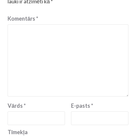
lauki ir atzīmēti kā
*
Komentārs
*
Vārds
*
E-pasts
*
Tīmekļa