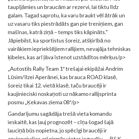
taupījāmies un braucām ar rezervi, lai tiktu līdz
galam. Tagad saprotu, ka varu braukt vēl ātrāk un
uz vasaru tiks piestrādāts gan pie treniņiem, gan
mašīnas, katrā ziņā – temps tiks kāpināts.”
Jāpiebilst, ka sportistus šoreiz, atšķirībā no
vairākiem iepriekšējiem rallijiem, nevajāja tehniskas
ķibeles, kas arī ļāva īstenot uzstādītos mērķus/p>
„Autostils Rally Team 1″ trešajai ekipāžai Andrim
Lūsim/Ilzei Aperānei, kas brauca ROAD klasē,
šoreiz tikai 12. vietā klasē, taču braucēji ir
kaujinieciski noskaņoti uz nākamo rallijsprinta
posmu „Ķekavas ziema 08″/p>
Gandarījumu sagādāja trešā vieta komandu
ieskaitē, kas ļauj prognozēt – cīņa šogad šajā
lauciņā būs nopietna, jo spēcīgi braucēji ir
apvienojušies arī pirmās vietas ieguvēju – „B&K