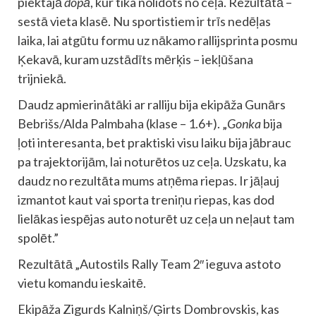
piektajā
dopā
, kur tika nolidots no ceļa. Rezultātā –
sestā vieta klasē. Nu sportistiem ir trīs nedēļas
laika, lai atgūtu formu uz nākamo rallijsprinta posmu
Ķekavā, kuram uzstādīts mērķis – iekļūšana
trijniekā.
Daudz apmierinātāki ar ralliju bija ekipāža Gunārs
Bebrišs/Alda Palmbaha (klase – 1.6+). „
Gonka
bija
ļoti interesanta, bet praktiski visu laiku bija jābrauc
pa trajektorijām, lai noturētos uz ceļa. Uzskatu, ka
daudz no rezultāta mums atņēma riepas. Ir jāļauj
izmantot kaut vai sporta treniņu riepas, kas dod
lielākas iespējas auto noturēt uz ceļa un neļaut tam
spolēt.”
Rezultātā „Autostils Rally Team 2″ ieguva astoto
vietu komandu ieskaitē.
Ekipāža Zigurds Kalniņš/Ģirts Dombrovskis, kas