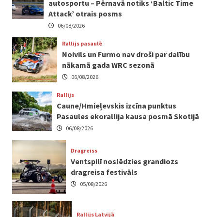
autosportu – Pērnavā notiks ‘Baltic Time
Attack’ otrais posms
06/08/2026
Rallijs pasaulē
Noivils un Furmo nav droši par dalību
nākamā gada WRC sezonā
06/08/2026
Rallijs
Caune/Hmieļevskis izcīna punktus
Pasaules ekorallija kausa posmā Skotijā
06/08/2026
Dragreiss
Ventspilī noslēdzies grandiozs
dragreisa festivāls
05/08/2026
Rallijs Latvijā