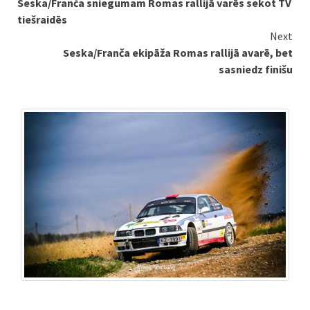
Seska/Franča sniegumam Romas rallijā varēs sekot TV
Reading
tiešraidēs
Next
Seska/Franča ekipāža Romas rallijā avarē, bet
sasniedz finišu