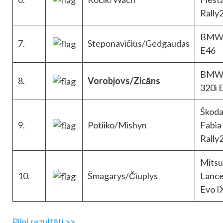
Rally
BMW
7.
Steponavičius/Gedgaudas
E46
BM
8.
Vorobjovs/Zicāns
320i 
Škod
9.
Potiiko/Mishyn
Fabia
Rally
Mitsu
10.
Šmagarys/Čiuplys
Lance
Evo I
Pilni rezultāti >>