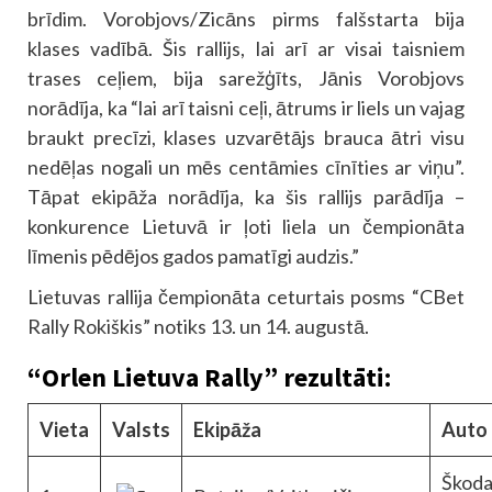
brīdim. Vorobjovs/Zicāns pirms falšstarta bija
klases vadībā. Šis rallijs, lai arī ar visai taisniem
trases ceļiem, bija sarežģīts, Jānis Vorobjovs
norādīja, ka “lai arī taisni ceļi, ātrums ir liels un vajag
braukt precīzi, klases uzvarētājs brauca ātri visu
nedēļas nogali un mēs centāmies cīnīties ar viņu”.
Tāpat ekipāža norādīja, ka šis rallijs parādīja –
konkurence Lietuvā ir ļoti liela un čempionāta
līmenis pēdējos gados pamatīgi audzis.”
Lietuvas rallija čempionāta ceturtais posms “CBet
Rally Rokiškis” notiks 13. un 14. augustā.
“Orlen Lietuva Rally” rezultāti:
Vieta
Valsts
Ekipāža
Auto
Škod