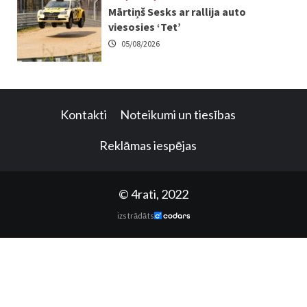
Mārtiņš Sesks ar rallija auto
viesosies ‘Tet’
05/08/2026
Kontakti
Noteikumi un tiesības
Reklāmas iespējas
© 4rati, 2022
izstrādāts