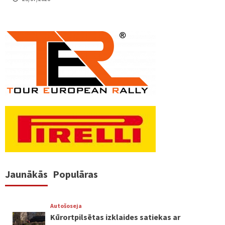
Jaunākās
Populāras
Autošoseja
Kūrortpilsētas izklaides satiekas ar