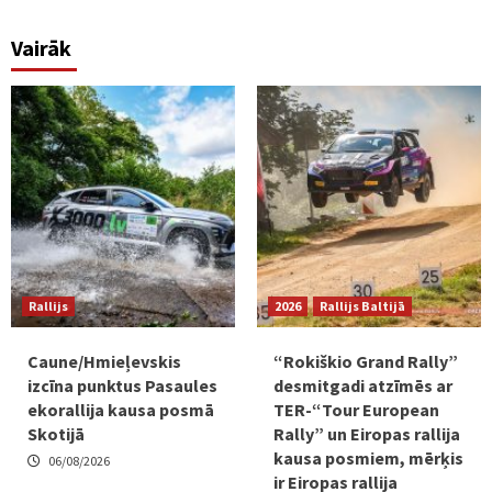
Vairāk
Rallijs
2026
Rallijs Baltijā
Caune/Hmieļevskis
“Rokiškio Grand Rally”
izcīna punktus Pasaules
desmitgadi atzīmēs ar
ekorallija kausa posmā
TER-“Tour European
Skotijā
Rally” un Eiropas rallija
kausa posmiem, mērķis
06/08/2026
ir Eiropas rallija