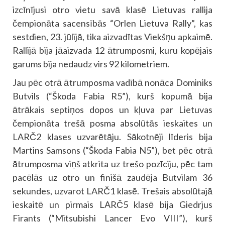
izcīnījusi otro vietu savā klasē Lietuvas rallija
čempionāta sacensībās “Orlen Lietuva Rally”, kas
sestdien, 23. jūlijā, tika aizvadītas Viekšņu apkaimē.
Rallijā bija jāaizvada 12 ātrumposmi, kuru kopējais
garums bija nedaudz virs 92 kilometriem.
Jau pēc otrā ātrumposma vadībā nonāca Dominiks
Butvils (“Škoda Fabia R5”), kurš kopumā bija
ātrākais septiņos dopos un kļuva par Lietuvas
čempionāta trešā posma absolūtās ieskaites un
LARČ2 klases uzvarētāju. Sākotnēji līderis bija
Martins Samsons (“Škoda Fabia N5”), bet pēc otrā
ātrumposma viņš atkrita uz trešo pozīciju, pēc tam
pacēlās uz otro un finišā zaudēja Butvilam 36
sekundes, uzvarot LARČ1 klasē. Trešais absolūtajā
ieskaitē un pirmais LARČ5 klasē bija Giedrjus
Firants (“Mitsubishi Lancer Evo VIII”), kurš