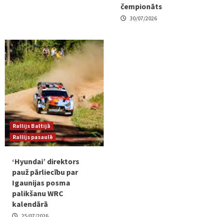
čempionāts
30/07/2026
Rallijs Baltijā
Rallijs pasaulē
‘Hyundai’ direktors
pauž pārliecību par
Igaunijas posma
palikšanu WRC
kalendārā
25/07/2026