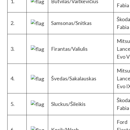
1.
Butvilas/
Vaitkevičius
Fabia
Škod
2.
Samsonas/
Snitkas
Fabia
Mitsu
3.
Firantas/
Valiulis
Lance
Evo V
Mitsu
4.
Švedas/Sakalauskas
Lance
Evo I
Škod
5.
Sluckus/Šileikis
Fabia
Ford
6.
Kocik/Wach
Fiest