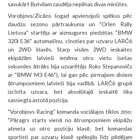
savukārt Butvilam zaudēja nepilnas divas minūtes.
Vorobjovs/Zicāns šogad apvienojuši spēkus pēc
daudzu sezonu pārtraukuma un “Orlen Rally
Lietuva” startēja ar aizmugures piedziņas “BMW
320i E36” automašīnu, cīnoties par uzvaru LARČ6
un 2WD klasēs. Starp visām 2WD ieskaites
ekipāžām latvieši ieņēma otro vietu (sešas
sekundes ātrāks bija uzvarētājs Roks Stepanovičs
ar “BMW M3 E46”), lai gan pēc pirmajiem diviem
ātrumposmiem latvieši bija vadībā. LARČ6 grupā
izcīnīta uzvara, bet absolūtajā ieskaitē tika
sasniegta astotā pozīcija.
“Vorobjovs Racing” komanda sociālajos tīklos ziņo:
“Pāragrs starts vienā no ātrumposmiem ekipāžu
atmeta uz otro pozīciju klasē, bet komandas
sportisti par uzvaru klasē spēkojās līdz pēdējam