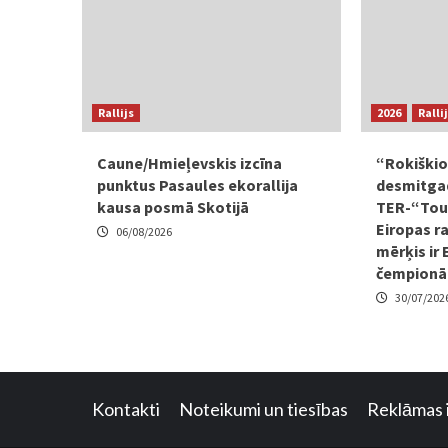
Rallijs
2026
Ralli
Caune/Hmieļevskis izcīna
“Rokiškio
punktus Pasaules ekorallija
desmitgad
kausa posmā Skotijā
TER-“Tour
Eiropas r
06/08/2026
mērķis ir 
čempionā
30/07/202
Kontakti
Noteikumi un tiesības
Reklāmas 