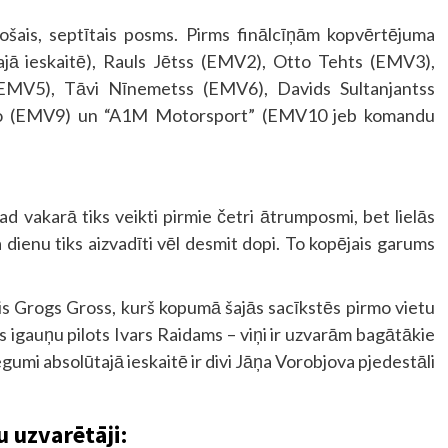
zošais, septītais posms. Pirms finālcīņām kopvērtējuma
jā ieskaitē), Rauls Jētss (EMV2), Otto Tehts (EMV3),
EMV5), Tāvi Nīnemetss (EMV6), Davids Sultanjantss
Kio (EMV9) un “A1M Motorsport” (EMV10 jeb komandu
kad vakarā tiks veikti pirmie četri ātrumposmi, bet lielās
 dienu tiks aizvadīti vēl desmit dopi. To kopējais garums
jis Grogs Gross, kurš kopumā šajās sacīkstēs pirmo vietu
ais igauņu pilots Ivars Raidams – viņi ir uzvarām bagātākie
egumi absolūtajā ieskaitē ir divi Jāņa Vorobjova pjedestāli
 uzvarētāji: