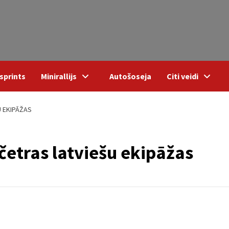
sprints
Minirallijs
Autošoseja
Citi veidi
U EKIPĀŽAS
 četras latviešu ekipāžas