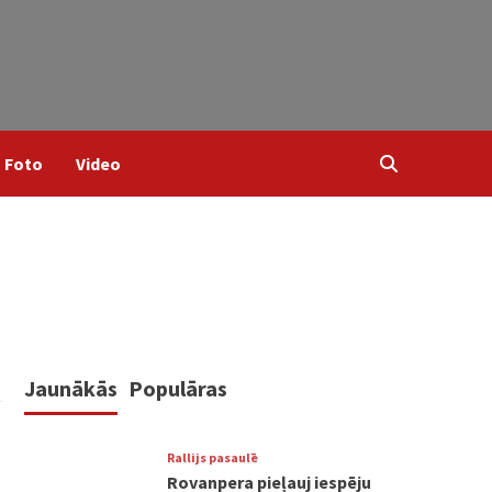
Foto
Video
Jaunākās
Populāras
Rallijs pasaulē
Rovanpera pieļauj iespēju