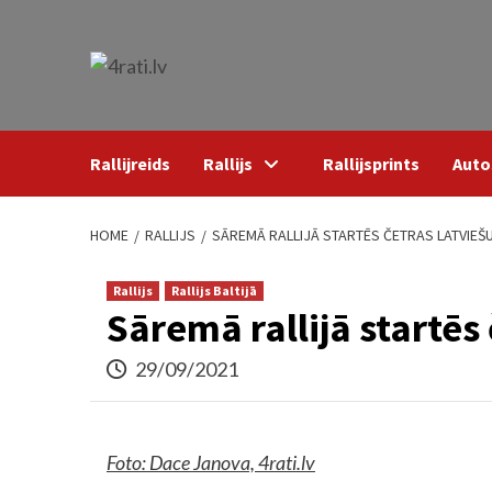
Skip
to
content
Rallijreids
Rallijs
Rallijsprints
Auto
HOME
RALLIJS
SĀREMĀ RALLIJĀ STARTĒS ČETRAS LATVIEŠ
Rallijs
Rallijs Baltijā
Sāremā rallijā startēs
29/09/2021
Foto: Dace Janova, 4rati.lv