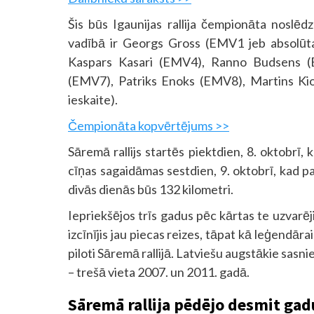
Šis būs Igaunijas rallija čempionāta noslēd
vadībā ir Georgs Gross (EMV1 jeb absolūta
Kaspars Kasari (EMV4), Ranno Budsens (
(EMV7), Patriks Enoks (EMV8), Martins 
ieskaite).
Čempionāta kopvērtējums >>
Sāremā rallijs startēs piektdien, 8. oktobrī, 
cīņas sagaidāmas sestdien, 9. oktobrī, kad pa
divās dienās būs 132 kilometri.
Iepriekšējos trīs gadus pēc kārtas te uzvarē
izcīnījis jau piecas reizes, tāpat kā leģendār
piloti Sāremā rallijā. Latviešu augstākie sasni
– trešā vieta 2007. un 2011. gadā.
Sāremā rallija pēdējo desmit gadu