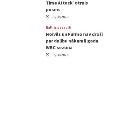
Time Attack’ otrais
posms
06/08/2026
Rallijs pasaulē
Noivils un Furmo nav droši
par dalību nākamā gada
WRC sezonā
06/08/2026