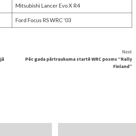
Mitsubishi Lancer Evo X R4
Ford Focus RS WRC ’03
Next
jā
Pēc gada pārtraukuma startē WRC posms “Rally
Finland”