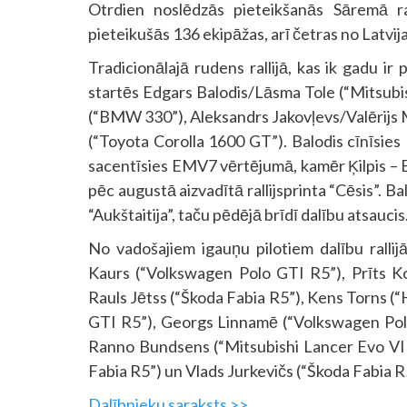
Otrdien noslēdzās pieteikšanās Sāremā ra
pieteikušās 136 ekipāžas, arī četras no Latvija
Tradicionālajā rudens rallijā, kas ik gadu ir
startēs Edgars Balodis/Lāsma Tole (“Mitsubi
(“BMW 330”), Aleksandrs Jakovļevs/Valērijs M
(“Toyota Corolla 1600 GT”). Balodis cīnīsie
sacentīsies EMV7 vērtējumā, kamēr Ķilpis – E
pēc augustā aizvadītā rallijsprinta “Cēsis”. Ba
“Aukštaitija”, taču pēdējā brīdī dalību atsaucis
No vadošajiem igauņu pilotiem dalību ralli
Kaurs (“Volkswagen Polo GTI R5”), Prīts Ko
Rauls Jētss (“Škoda Fabia R5”), Kens Torns (
GTI R5”), Georgs Linnamē (“Volkswagen Pol
Ranno Bundsens (“Mitsubishi Lancer Evo VII”)
Fabia R5”) un Vlads Jurkevičs (“Škoda Fabia R
Dalībnieku saraksts >>