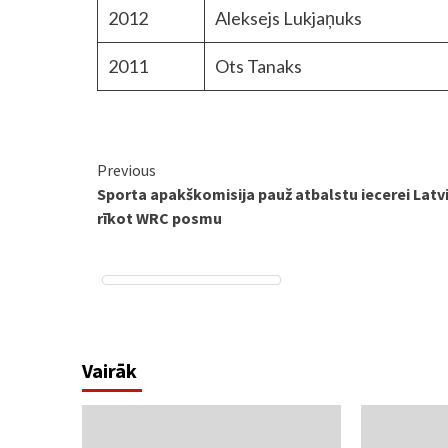
2012
Aleksejs Lukjaņuks
2011
Ots Tanaks
Continue
Previous
Sporta apakškomisija pauž atbalstu iecerei Latvi
Reading
rīkot WRC posmu
Vairāk