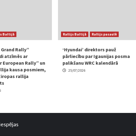
js Baltijā
Rallijs Baltijā
Rallijs pasaulē
 Grand Rally”
‘Hyundai’ direktors pauž
i atzīmēs ar
pārliecību par Igaunijas posma
 European Rally” un
palikšanu WRC kalendārā
allija kausa posmiem,
25/07/2026
Eiropas rallija
ts
6
iespējas