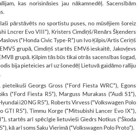
llijam, kas norisināsies jau nākamnedēļ. Sacensībām
s.
 plaši pārstāvēts no sportistu puses, no mūsējiem šoreiz
shi Lncrer Evo VIII”), Kristers Cimdiņš/Renārs Šķenders
aslovs (“Honda Civic Type-R”) un Ivo Ķilpis/Artis Ceriņš
s EMV5 grupā, Cimdiņš startēs EMV6 ieskaitē, Jakovļevs
MV8 grupā. Ķilpim tās būs tikai otrās sacensības šogad,
lodis bija pieteicies arī uz šonedēļ Lietuvā gaidāmo ralliju
.
jā pieteikuši Georgs Gross (“Ford Fiesta WRC”), Egons
iks (“Ford Fiesta R5”), Marguss Murakass (“Audi S1”),
“Hyundai i20 NG R5”), Roberts Virvess (“Volkswagen Polo
o GTI R5”), Timmu Korge (“Mitsubishi Lancer Evo IX”),
, startēs arī spēcīgie lietuvieši Giedrs Notkus (“Škoda
5”), kā arī soms Saku Vierimā (“Volkswagen Polo Proto”).