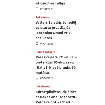
atgriezties rallijā
07/08/2026
Autošoseja
Valters Zviedris šonedēļ
uz starta prestižajās
‘Estonian Grand Prix’
sacīkstēs
07/08/2026
Rallijs pasaulē
Paragvajas WRC rallijam
pieteiktas 60 ekipāžas,
‘Rally1’ klasē brauks 10
mašīnas
07/08/2026
Autošoseja
Kūrortpilsētas izklaides
satiekas ar autosportu –
Pērnavā notiks ‘Baltic