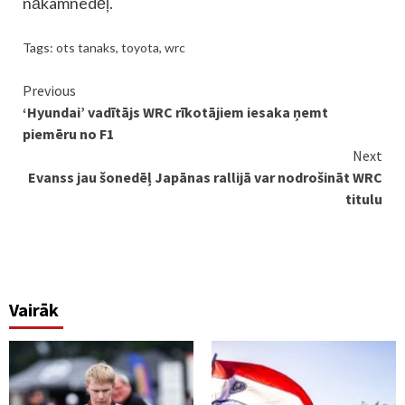
nākamnedēļ.
Tags:
ots tanaks
,
toyota
,
wrc
Continue
Previous
‘Hyundai’ vadītājs WRC rīkotājiem iesaka ņemt
Reading
piemēru no F1
Next
Evanss jau šonedēļ Japānas rallijā var nodrošināt WRC
titulu
Vairāk