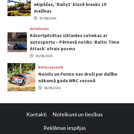
ekipāžas, ‘Rally1’ klasē brauks 10
mašīnas
07/08/2026
Autošoseja
Kūrortpilsētas izklaides satiekas ar
autosportu – Pērnavā notiks ‘Baltic Time
Attack’ otrais posms
06/08/2026
Rallijs pasaulē
Noivils un Furmo nav droši par dalību
nākamā gada WRC sezonā
06/08/2026
Kontakti
Noteikumi un tiesības
Reklāmas iespējas