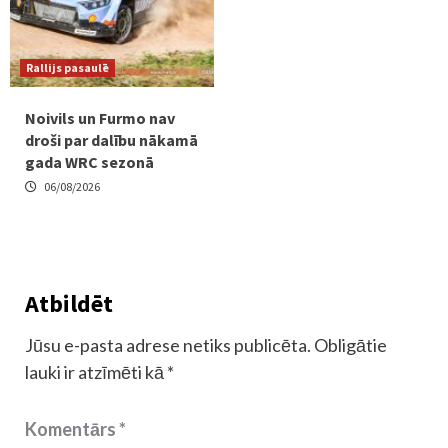
Rallijs pasaulē
Noivils un Furmo nav
droši par dalību nākamā
gada WRC sezonā
06/08/2026
Atbildēt
Jūsu e-pasta adrese netiks publicēta.
Obligātie
lauki ir atzīmēti kā
*
Komentārs
*