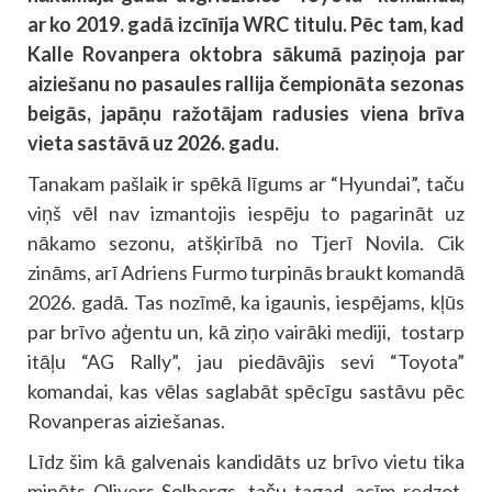
ar ko 2019. gadā izcīnīja WRC titulu. Pēc tam, kad
Kalle Rovanpera oktobra sākumā paziņoja par
aiziešanu no pasaules rallija čempionāta sezonas
beigās, japāņu ražotājam radusies viena brīva
vieta sastāvā uz 2026. gadu.
Tanakam pašlaik ir spēkā līgums ar “Hyundai”, taču
viņš vēl nav izmantojis iespēju to pagarināt uz
nākamo sezonu, atšķirībā no Tjerī Novila. Cik
zināms, arī Adriens Furmo turpinās braukt komandā
2026. gadā. Tas nozīmē, ka igaunis, iespējams, kļūs
par brīvo aģentu un, kā ziņo vairāki mediji, tostarp
itāļu “AG Rally”, jau piedāvājis sevi “Toyota”
komandai, kas vēlas saglabāt spēcīgu sastāvu pēc
Rovanperas aiziešanas.
Līdz šim kā galvenais kandidāts uz brīvo vietu tika
minēts Olivers Solbergs, taču tagad, acīm redzot,