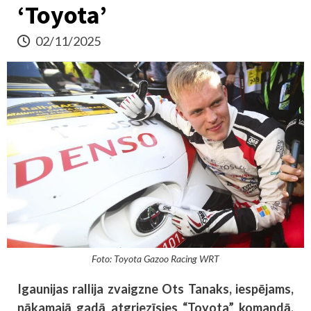
‘Toyota’
02/11/2025
Foto: Toyota Gazoo Racing WRT
Igaunijas rallija zvaigzne Ots Tanaks, iespējams,
nākamajā gadā atgriezīsies “Toyota” komandā,