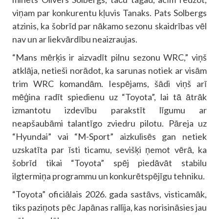
viņam par konkurentu kļuvis Tanaks. Pats Solbergs
atzinis, ka šobrīd par nākamo sezonu skaidrības vēl
nav un ar liekvārdību neaizraujas.
“Mans mērķis ir aizvadīt pilnu sezonu WRC,” viņš
atklāja, netieši norādot, ka sarunas notiek ar visām
trim WRC komandām. Iespējams, šādi viņš arī
mēģina radīt spiedienu uz “Toyota”, lai tā ātrāk
izmantotu izdevību parakstīt līgumu ar
neapšaubāmi talantīgo zviedru pilotu. Pāreja uz
“Hyundai” vai “M-Sport” aizkulisēs gan netiek
uzskatīta par īsti ticamu, sevišķi ņemot vērā, ka
šobrīd tikai “Toyota” spēj piedāvāt stabilu
ilgtermiņa programmu un konkurētspējīgu tehniku.
“Toyota” oficiālais 2026. gada sastāvs, visticamāk,
tiks paziņots pēc Japānas rallija, kas norisināsies jau