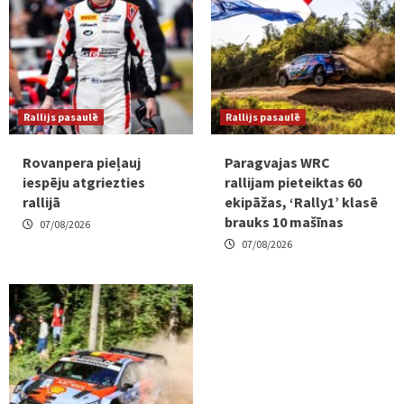
Rallijs pasaulē
Rallijs pasaulē
Rovanpera pieļauj
Paragvajas WRC
iespēju atgriezties
rallijam pieteiktas 60
rallijā
ekipāžas, ‘Rally1’ klasē
brauks 10 mašīnas
07/08/2026
07/08/2026