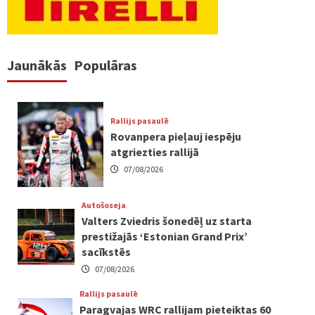
Jaunākās
Populāras
Rallijs pasaulē
Rovanpera pieļauj iespēju
atgriezties rallijā
07/08/2026
Autošoseja
Valters Zviedris šonedēļ uz starta
prestižajās ‘Estonian Grand Prix’
sacīkstēs
07/08/2026
Rallijs pasaulē
Paragvajas WRC rallijam pieteiktas 60