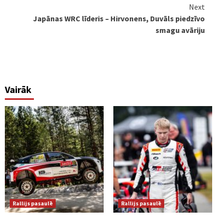
Reading
Next
Japānas WRC līderis – Hirvonens, Duvāls piedzīvo
smagu avāriju
Vairāk
Rallijs pasaulē
Rallijs pasaulē