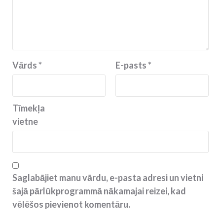
Vārds
*
E-pasts
*
Tīmekļa
vietne
Saglabājiet manu vārdu, e-pasta adresi un vietni
šajā pārlūkprogrammā nākamajai reizei, kad
vēlēšos pievienot komentāru.