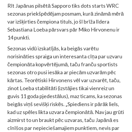
Rīt Japānas pilsētā Sapporo tiks dots starts WRC
sezonas priekšpēdējam posmam, kurā zināmā mērā
var izšķirties čempiona tituls, jo šī brīža līdera
Sebastiana Loeba pārsvars pār Miko Hirvonenu ir
14 punkti.
Sezonas vidū izskatījās, ka beigās varētu
norisināties spraiga un interesanta cīņa par uzvaru
čempionāta kopvērtējumā, taču franču sportists
sezonas otro pusi iesāka ar piecām uzvarām pēc
kārtas. Teorētiski Hirvonens vēl var uzvarēt, taču,
zinot Loeba stabilitāti (izstājies tikai vienreiz un
guvis 11 goda pjedestālus), maz ticams, ka sezonas
beigās viņš sevišķi riskēs. „Spiediens ir pārāk liels,
kad uz spēles likta uzvara čempionātā. Nav jau grūti
aizmirst to un braukt pēc uzvaras, taču Japānā es
cīnīšos par nepieciešamajiem punktiem, nevis par