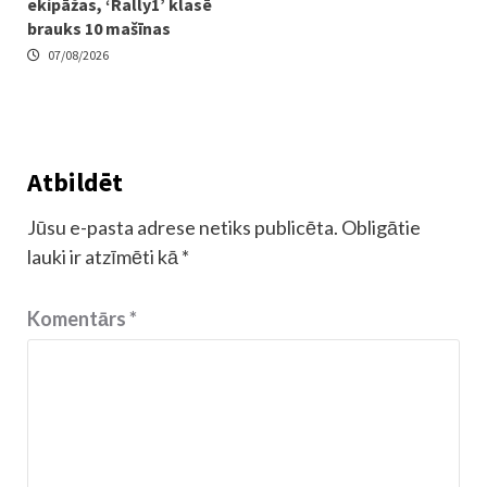
ekipāžas, ‘Rally1’ klasē
brauks 10 mašīnas
07/08/2026
Atbildēt
Jūsu e-pasta adrese netiks publicēta.
Obligātie
lauki ir atzīmēti kā
*
Komentārs
*