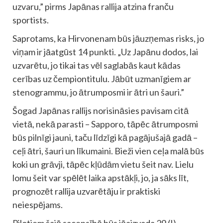
uzvaru,” pirms Japānas rallija atzina franču
sportists.
Saprotams, ka Hirvonenam būs jāuzņemas risks, jo
viņam ir jāatgūst 14 punkti. „Uz Japānu dodos, lai
uzvarētu, jo tikai tas vēl saglabās kaut kādas
cerības uz čempiontitulu. Jābūt uzmanīgiem ar
stenogrammu, jo ātrumposmi ir ātri un šauri.”
Šogad Japānas rallijs norisināsies pavisam citā
vietā, nekā parasti – Sapporo, tāpēc ātrumposmi
būs pilnīgi jauni, taču līdzīgi kā pagājušajā gadā –
ceļi ātri, šauri un līkumaini. Bieži vien ceļa malā būs
koki un grāvji, tāpēc kļūdām vietu šeit nav. Lielu
lomu šeit var spēlēt laika apstākļi, jo, ja sāks līt,
prognozēt rallija uzvarētāju ir praktiski
neiespējams.
Pilotiem šajā sacensībā būs jāaizvada 29 (!)