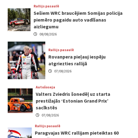
Rallijs pasaulē
Sešiem WRC braucējiem Somijas policija
piemēro pagaidu auto vadīšanas
aizliegumu
08/08/2026
Rallijs pasaulē
Rovanpera pieļauj iespēju
atgriezties rallijā
07/08/2026
Autošoseja
Valters Zviedris šonedēļ uz starta
prestižajās ‘Estonian Grand Prix’
sacīkstēs
07/08/2026
Rallijs pasaulē
Paragvajas WRC rallijam pieteiktas 60