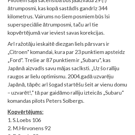
ātrumposmi, kas kopā sastādīs gandrīz 344
kilometrus. Vairums no šiem posmiem būs īsi
superspeciālie ātrumposmi, taču arī tie
kopvērtējumā var ieviest savas korekcijas.
Arī ražotāju ieskaitē diezgan liels pārsvars ir
„Citroen” komandai, kura par 23 punktiem apsteidz
„Ford”. Trešie ar 87 punktiem ir „Subaru”, kas
Japānā aizvadīs savu mājas sacīksti. „Uz šo ralliju
raugos ar lielu optimismu. 2004.gadā uzvarēju
Japānā, tāpēc arī šogad startēšu šeit ar vienu domu
– uzvarēt!,” tā par gaidāmo ralliju izteicās „Subaru”
komandas pilots Peters Solbergs.
Kopvērtējums:
1. S.Loebs 106
2. M.Hirvonens 92