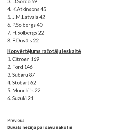
3. D.Sordo 59
4. K.Atkinsons 45
5. J.M.Latvala 42
6. P.Solbergs 40
7. H.Solbergs 22
8. F.Duvāls 22
Kopvērtējums ražotāju ieskaitē
1. Citroen 169
2. Ford 146
3. Subaru 87
4. Stobart 62
5. Munchi`s 22
6. Suzuki 21
Continue
Previous
Duvāls neziņā par savu nākotni