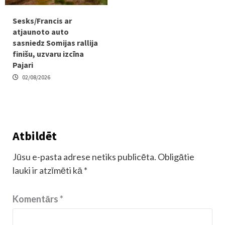
Sesks/Francis ar
atjaunoto auto
sasniedz Somijas rallija
finišu, uzvaru izcīna
Pajari
02/08/2026
Atbildēt
Jūsu e-pasta adrese netiks publicēta.
Obligātie
lauki ir atzīmēti kā
*
Komentārs
*