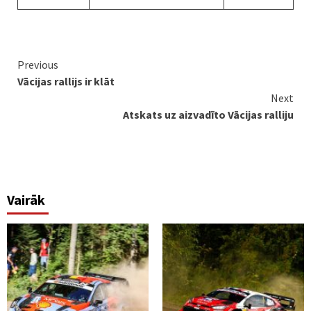
Continue
Previous
Vācijas rallijs ir klāt
Reading
Next
Atskats uz aizvadīto Vācijas ralliju
Vairāk