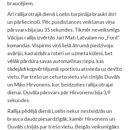
braucējiem.
Arī rallija otrajā dienā Loebs turpināja braukt ātri
un pārliecinoši. Pēc pusdistances veikšanas viņa
pārsvars bija jau 35 sekundes. Tikmēr neveiksmīgs
Vācijas rallijs izvērtās Jari Mati Latvalam no „Ford”
komandas. Vispirms viņš lielā ātrumā piedzīvoja
avāriju, kad aizķēra roteri un uzmeta kūleni, bet
vēlāk pārdūra savas automašīnas riepu, kas
tādejādi kopvērtējumā sportistu atsvieda uz devīto
vietu. Par trešo un ceturto vietu sīvi cīnījās Duvāls
un Miko Hirvonens, kur, beidzoties rallija otrajai
dienai, Duvāla pārsvars pār Hirvonenu bija 3,9
sekundes.
Rallija pēdējā dienā Loebs nekur nesteidzās un
brauca daudz piesardzīgāk, kamēr Hirvonens un
Duvāls cīnījās par trešo vietu. Beigās veiksmīgāks