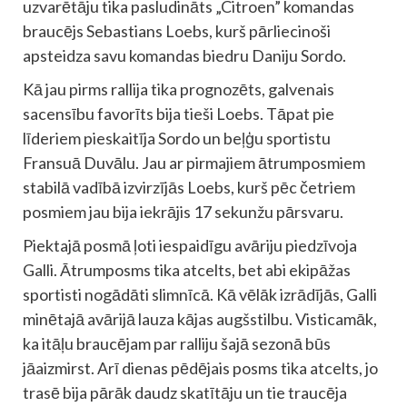
uzvarētāju tika pasludināts „Citroen” komandas
braucējs Sebastians Loebs, kurš pārliecinoši
apsteidza savu komandas biedru Daniju Sordo.
Kā jau pirms rallija tika prognozēts, galvenais
sacensību favorīts bija tieši Loebs. Tāpat pie
līderiem pieskaitīja Sordo un beļģu sportistu
Fransuā Duvālu. Jau ar pirmajiem ātrumposmiem
stabilā vadībā izvirzījās Loebs, kurš pēc četriem
posmiem jau bija iekrājis 17 sekunžu pārsvaru.
Piektajā posmā ļoti iespaidīgu avāriju piedzīvoja
Galli. Ātrumposms tika atcelts, bet abi ekipāžas
sportisti nogādāti slimnīcā. Kā vēlāk izrādījās, Galli
minētajā avārijā lauza kājas augšstilbu. Visticamāk,
ka itāļu braucējam par ralliju šajā sezonā būs
jāaizmirst. Arī dienas pēdējais posms tika atcelts, jo
trasē bija pārāk daudz skatītāju un tie traucēja