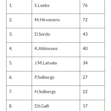
1.
S.Loebs
76
2.
M.Hirvonens
72
3.
D.Sordo
43
4.
K.Atkinsons
40
5.
J.M.Latvala
34
6.
P.Solbergs
27
7.
H.Solbergs
22
8.
Dž.Galli
17