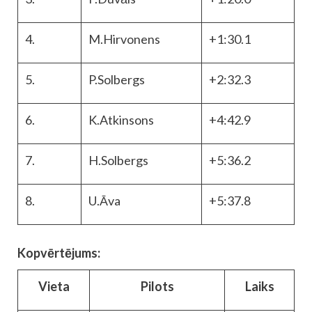
4.
M.Hirvonens
+1:30.1
5.
P.Solbergs
+2:32.3
6.
K.Atkinsons
+4:42.9
7.
H.Solbergs
+5:36.2
8.
U.Āva
+5:37.8
Kopvērtējums:
Vieta
Pilots
Laiks