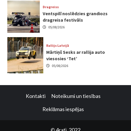
Dragreiss
Ventspilī noslēdzies grandiozs
dragreisa festivāls
05/08/2026
Rallijs Latvijā
Mārtiņš Sesks ar rallija auto
viesosies ‘Tet’
05/08/2026
Kontakti
Noteikumi un tiesības
Reklāmas iespējas
© 4rati, 2022