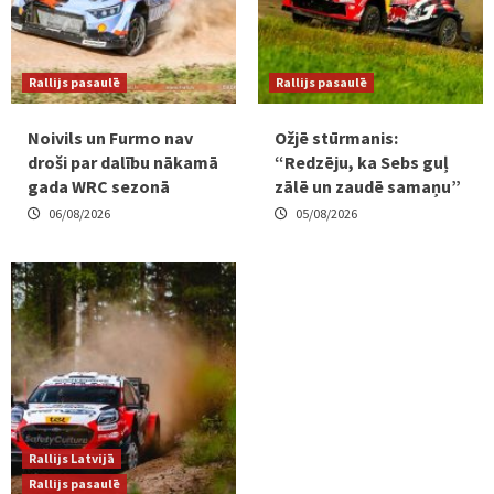
Rallijs pasaulē
Rallijs pasaulē
Noivils un Furmo nav
Ožjē stūrmanis:
droši par dalību nākamā
“Redzēju, ka Sebs guļ
gada WRC sezonā
zālē un zaudē samaņu”
06/08/2026
05/08/2026
Rallijs Latvijā
Rallijs pasaulē