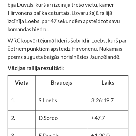
bija Duvāls, kurš arī izcīnīja trešo vietu, kamēr
Hirvonens palika ceturtais. Uzvaru šajā rallijā
izcīnīja Loebs, par 47 sekundēm apsteidzot savu
komandas biedru.
WRC kopvērtējumā līderis šobrīd ir Loebs, kurš par
četriem punktiem apsteidz Hirvonenu. Nākamais
posms augusta beigās norisināsies Jaunzēlandē.
Vācijas rallija rezultāti:
Vieta
Braucējs
Laiks
1.
S.Loebs
3:26:19.7
2.
D.Sordo
+47.7
3.
F.Duvāls
+1:20.0