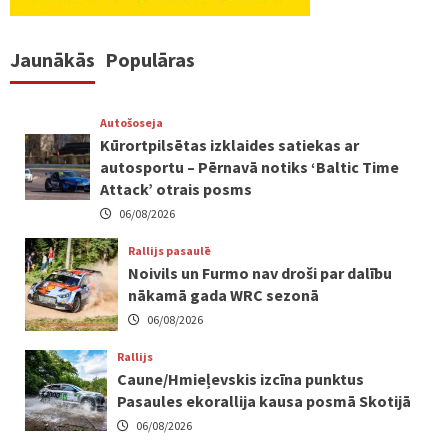
Jaunākās
Populāras
Autošoseja
Kūrortpilsētas izklaides satiekas ar
autosportu – Pērnavā notiks ‘Baltic Time
Attack’ otrais posms
06/08/2026
Rallijs pasaulē
Noivils un Furmo nav droši par dalību
nākamā gada WRC sezonā
06/08/2026
Rallijs
Caune/Hmieļevskis izcīna punktus
Pasaules ekorallija kausa posmā Skotijā
06/08/2026