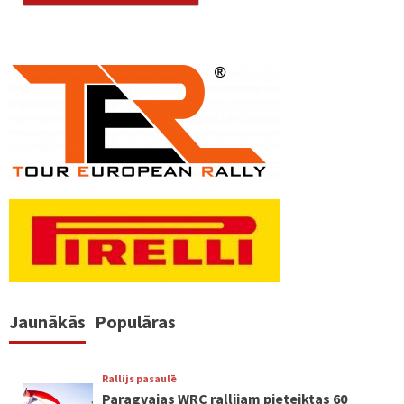
Jaunākās
Populāras
Rallijs pasaulē
Paragvajas WRC rallijam pieteiktas 60