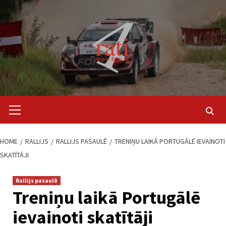
Skip
to
content
Primary
Menu
HOME
RALLIJS
RALLIJS PASAULĒ
TRENIŅU LAIKĀ PORTUGĀLĒ IEVAINOTI
SKATĪTĀJI
Rallijs pasaulē
Treniņu laikā Portugālē
ievainoti skatītāji