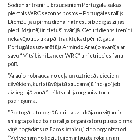
Šodien ar treniņu braucieniem Portugālē sākās
piektais WRC sezonas posms – Portugāles rallijs.
Diemžēl jau pirmā diena ir atnesusi bēdīgas ziņas –
pieci līdzjutēji ir cietuši avārijā. Ceturtdienas treniņi
nekavējoties tika pārtraukti, kad pērnā gada
Portugāles uzvarētājs Armindo Araujo avarēja ar
savu “Mitsibishi Lancer WRC” un ietriecies fanu
pūlī.
“Araujo nobrauca no ceļa un uztriecās pieciem
cilvēkiem, kuri stāvēja tā saucamajā ‘no-go’ jeb
aizliegtajā zonā,” teikts rallija organizatoru
paziņojumā.
“Portugāļu fotogrāfam ir lauzta kāja un viņam ir
sniegta palīdzība no rallija organizatoru puses pirms
viņš nogādāts uz Faro slimnīcu,” ziņo organizatori.
“Vēl vienam no līdzjutējiem ir lauzta roka un arī