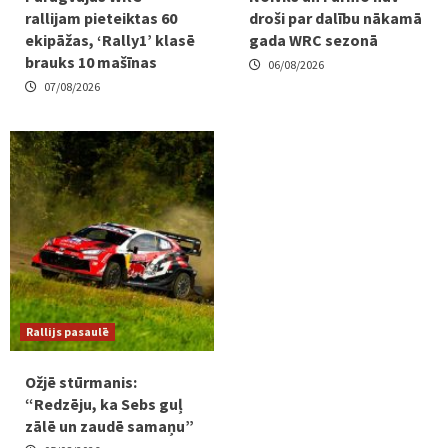
rallijam pieteiktas 60
droši par dalību nākamā
ekipāžas, ‘Rally1’ klasē
gada WRC sezonā
brauks 10 mašīnas
06/08/2026
07/08/2026
Rallijs pasaulē
Ožjē stūrmanis:
“Redzēju, ka Sebs guļ
zālē un zaudē samaņu”