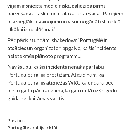
viņam ir sniegta medicīniskā palīdzība pirms
pārvešanas uz slimnīcu tālākai ārstēšanai. Pārējiem
bija vieglāki ievainojumi un visi ir nogādāti slimnīcā
sīkākai izmeklēšanai.”
Pēc pāris stundām ‘shakedown’ Portugālē ir
atsācies un organizatori apgalvo, ka šis incidents
neietekmēs plānoto programmu.
Nav šaubu, ka šis incidents nenāks par labu
Portugāles rallija prestižam. Atgādinām, ka
Portugāles rallijs atgriežas WRC kalendārā pēc
piecu gadu pārtraukuma, lai gan rindā uz šo godu
gaida neskaitāmas valstis.
Continue
Previous
Portugāles rallijs ir klāt
Reading