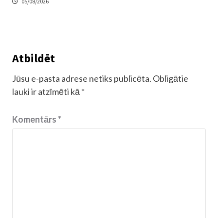
05/08/2026
Atbildēt
Jūsu e-pasta adrese netiks publicēta.
Obligātie
lauki ir atzīmēti kā
*
Komentārs
*