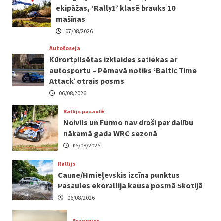
ekipāžas, ‘Rally1’ klasē brauks 10
mašīnas
07/08/2026
Autošoseja
Kūrortpilsētas izklaides satiekas ar
autosportu – Pērnavā notiks ‘Baltic Time
Attack’ otrais posms
06/08/2026
Rallijs pasaulē
Noivils un Furmo nav droši par dalību
nākamā gada WRC sezonā
06/08/2026
Rallijs
Caune/Hmieļevskis izcīna punktus
Pasaules ekorallija kausa posmā Skotijā
06/08/2026
Dragreiss