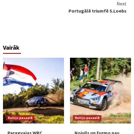
Next
Portugālē triumfē S.Loebs
Vairāk
Rallijs pasaulē
Rallijs pasaulē
Paragvajas WRC
Noivils un Furmo nav