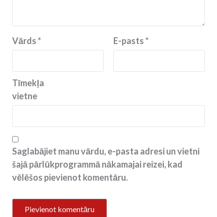
Vārds
*
E-pasts
*
Tīmekļa
vietne
Saglabājiet manu vārdu, e-pasta adresi un vietni
šajā pārlūkprogrammā nākamajai reizei, kad
vēlēšos pievienot komentāru.