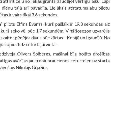
 attīrīt ceļu no liekās grants, zaudējot vērtīgu laiku. Lapi
 dienu tajā arī pavadīja. Lielākais atstatums abu pilotu
tas ir vairs tikai 3.6 sekundes.
” pilots Elfins Evanss, kurš pašlaik ir 19.3 sekundes aiz
kurš seko vēl pēc 1.7 sekundēm. Viņš šosezon uzvarējis
skaitot pēdējos divus pēc kārtas – Kenijā un Igaunijā. No
pakāpies līdz ceturtajai vietai.
dzīvoja Olivers Solbergs, mašīnai bija bojāts drošības
tīgas avārijas jau treniņbraucienos ceturtdien uz starta
vošais Nikolajs Grjazins.