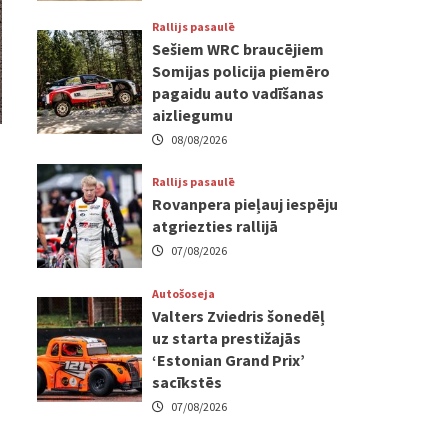
Rallijs pasaulē
Sešiem WRC braucējiem
Somijas policija piemēro
pagaidu auto vadīšanas
aizliegumu
08/08/2026
Rallijs pasaulē
Rovanpera pieļauj iespēju
atgriezties rallijā
07/08/2026
Autošoseja
Valters Zviedris šonedēļ
uz starta prestižajās
‘Estonian Grand Prix’
sacīkstēs
07/08/2026