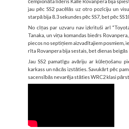
čempionāta līderis Kalle Rovanpera bija spiesti
jau pēc SS2 pacēlās uz otro pozīciju un visu
starpā bija 8.3 sekundes pēc SS7, bet pēc SS10 
No cīņas par uzvaru nav izkrituši arī “Toyota
Tanaka, un viņa komandas biedrs Rovanpera, 
piecos no septiņiem aizvadītajiem posmiem, ie
rīta Rovanpera bija sestais, bet dienas beigās 
Jau SS2 pamatīgu avāriju ar kūleņošanu pie
karkass un nācās izstāties. Savukārt pēc pama
sacensībās nevarēja stāties WRC2 klasi pārstā