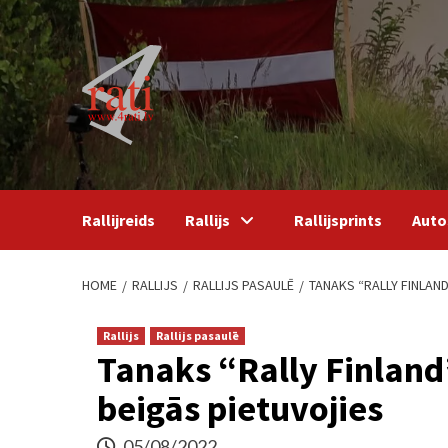
Skip
to
content
Rallijreids
Rallijs
Rallijsprints
Auto
HOME
RALLIJS
RALLIJS PASAULĒ
TANAKS “RALLY FINLAND
Rallijs
Rallijs pasaulē
Tanaks “Rally Finland
beigās pietuvojies
05/08/2022