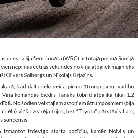
asaules rallija čempionāta (WRC) astotajā posmā Somijā
 vien nepilnas četras sekundes no viņa atpaliek mājinieks
ši Olivers Solbergs un Nikolajs Grjazins.
vakarā, kad dalībnieki veica pirmo ātrumposmu, vadību
 Viņa komandas biedrs Tanaks tobrīd atpalika tikai 1.2
vadībā. No šodien veiktajiem astoņiem ātrumposmiem (bija
atcēla) viņš uzvarēja trijos, bet “Toyota” pārstāvis Lapi,
is sāncensis.
 izmantot izdevīgo starta pozīciju, kamēr Noivils un