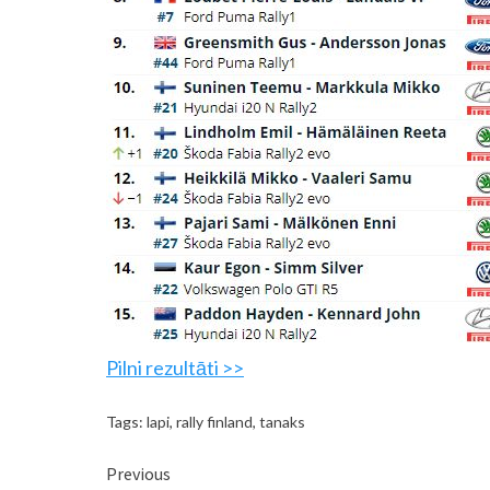
Pilni rezultāti >>
Tags:
lapi
,
rally finland
,
tanaks
Continue
Previous