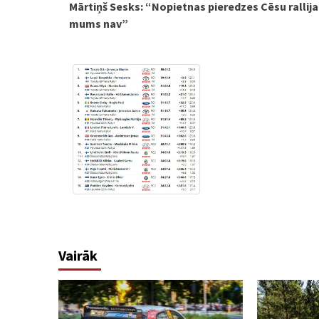
Mārtiņš Sesks: “Nopietnas pieredzes Cēsu rallija
Reading
mums nav”
Vairāk