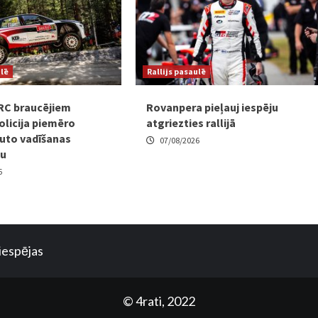
ulē
Rallijs pasaulē
RC braucējiem
Rovanpera pieļauj iespēju
olicija piemēro
atgriezties rallijā
uto vadīšanas
07/08/2026
mu
6
iespējas
© 4rati, 2022