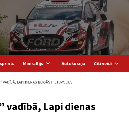
sprints
Minirallijs
Autošoseja
Citi veidi
” VADĪBĀ, LAPI DIENAS BEIGĀS PIETUVOJIES
” vadībā, Lapi dienas