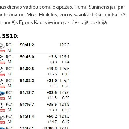
lnās dienas vadībā somu ekipāžas. Tēmu Suninens jau par
dholma un Miko Heikiles, kurus savukārt šķir nieka 0.3
 braucējs Egons Kaurs ierindojas piektajā pozīcijā.
 SS10: