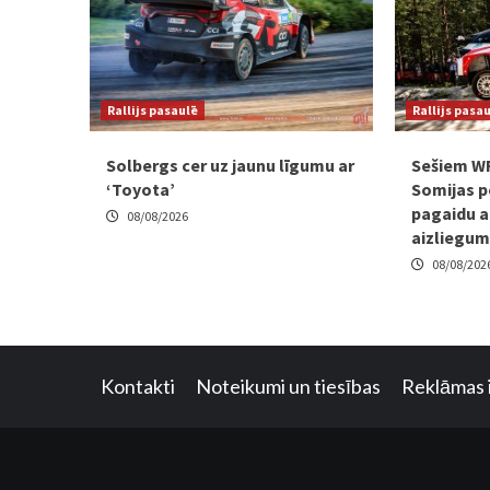
Rallijs pasaulē
Rallijs pasa
Solbergs cer uz jaunu līgumu ar
Sešiem W
‘Toyota’
Somijas p
pagaidu a
08/08/2026
aizliegu
08/08/202
Kontakti
Noteikumi un tiesības
Reklāmas 