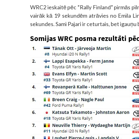
WRC2 ieskaitē pēc “Rally Finland” pirmās pi
vairāk kā 19 sekundēm atrāvies no Emila Lin
sekundes. Sami Pajari ir ceturtais, bet igauņu
Somijas WRC posma rezultāti pēc