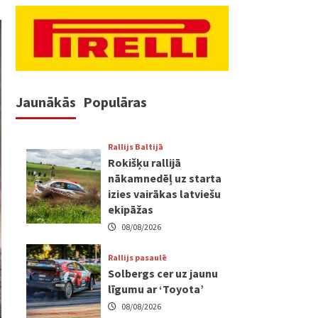
Jaunākās
Populāras
Rallijs Baltijā
Rokišķu rallijā
nākamnedēļ uz starta
izies vairākas latviešu
ekipāžas
08/08/2026
Rallijs pasaulē
Solbergs cer uz jaunu
līgumu ar ‘Toyota’
08/08/2026