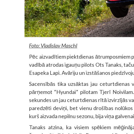
Foto: Vladislav Maschl
Pēc aizvadītiem piektdienas ātrumposmiem p
vadībā atrodas igauņu pilots Ots Tanaks, taču
Esapeka Lapi. Avāriju un izstāšanos piedzīvoju
Sacensībās tika uzsāktas jau ceturtdienas 
pārņemot “Hyundai” pilotam Tjerī Noivilam.
sekundes un jau ceturtdienas rītā izvirzījās 
paredzēti deviņi, bet vienu drošības nolūkos 
kurš aizvada nepilnu sezonu, bija viņa galvena
Tanaks atzina, ka visiem spēkiem mēģināja