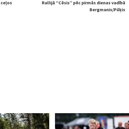
 ceļos
Rallijā “Cēsis” pēc pirmās dienas vadībā
Bergmanis/Pūķis