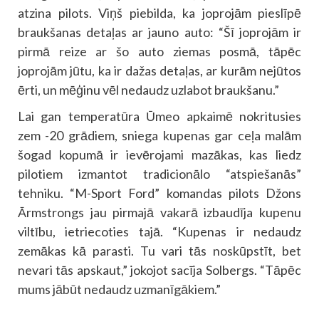
atzina pilots. Viņš piebilda, ka joprojām pieslīpē
braukšanas detaļas ar jauno auto: “Šī joprojām ir
pirmā reize ar šo auto ziemas posmā, tāpēc
joprojām jūtu, ka ir dažas detaļas, ar kurām nejūtos
ērti, un mēģinu vēl nedaudz uzlabot braukšanu.”
Lai gan temperatūra Ūmeo apkaimē nokritusies
zem -20 grādiem, sniega kupenas gar ceļa malām
šogad kopumā ir ievērojami mazākas, kas liedz
pilotiem izmantot tradicionālo “atspiešanās”
tehniku. “M-Sport Ford” komandas pilots Džons
Ārmstrongs jau pirmajā vakarā izbaudīja kupenu
viltību, ietriecoties tajā. “Kupenas ir nedaudz
zemākas kā parasti. Tu vari tās noskūpstīt, bet
nevari tās apskaut,” jokojot sacīja Solbergs. “Tāpēc
mums jābūt nedaudz uzmanīgākiem.”