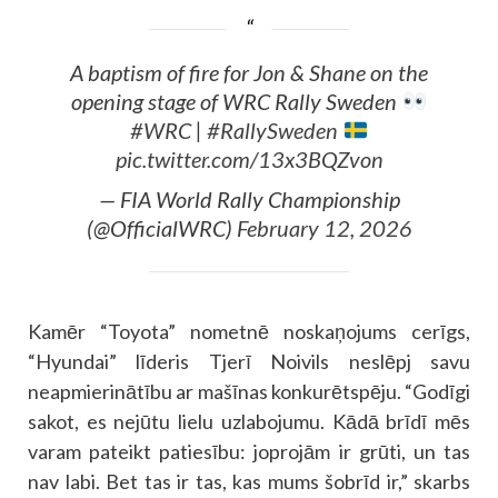
A baptism of fire for Jon & Shane on the
opening stage of WRC Rally Sweden
#WRC
|
#RallySweden
pic.twitter.com/13x3BQZvon
— FIA World Rally Championship
(@OfficialWRC)
February 12, 2026
Kamēr “Toyota” nometnē noskaņojums cerīgs,
“Hyundai” līderis Tjerī Noivils neslēpj savu
neapmierinātību ar mašīnas konkurētspēju. “Godīgi
sakot, es nejūtu lielu uzlabojumu. Kādā brīdī mēs
varam pateikt patiesību: joprojām ir grūti, un tas
nav labi. Bet tas ir tas, kas mums šobrīd ir,” skarbs