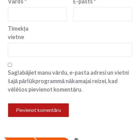
Vārds
*
E-pasts
*
Tīmekļa
vietne
Saglabājiet manu vārdu, e-pasta adresi un vietni
šajā pārlūkprogrammā nākamajai reizei, kad
vēlēšos pievienot komentāru.