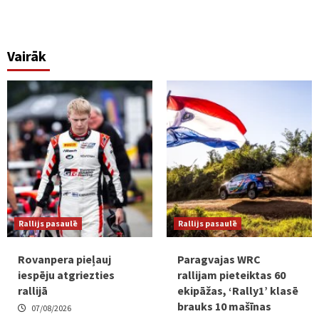
Vairāk
Rallijs pasaulē
Rallijs pasaulē
Rovanpera pieļauj
Paragvajas WRC
iespēju atgriezties
rallijam pieteiktas 60
rallijā
ekipāžas, ‘Rally1’ klasē
brauks 10 mašīnas
07/08/2026