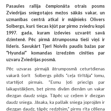
Pasaules rallija čempionāta otrais posms
Zviedrijas sniegotajos mežos sākās vakar, un
uzmanības centrā atkal ir mājinieks Olivers
Solbergs, kurš tiecas kļūt par pirmo zviedru kopš
1997. gada, kuram izdevies uzvarēt savā
dzimtenē. Pēc pirmā ātrumposma tieši viņš ir
līderis. Savukārt Tjerī Noivils paudis bažas par
“Hyundai” komandas izredzēm cīnīties par
uzvaru Zviedrijas posmā.
Pēc uzvaras pirmajā ātrumposmā ceturtdienas
vakarā šorīt Solbergs pildīs “ceļa tīrītāja” lomu,
startējot pirmais. “Esmu ļoti priecīgs par
laikapstākļiem, bet pirms divām dienām un vakar
diezgan daudz sniga. Tāpēc uz ceļiem ir diezgan
daudz sniega. Jāsaka, ka pašlaik sniega joprojām ir
diezgan daudz, tāpēc redzēsim,” pirms rīta cēliena