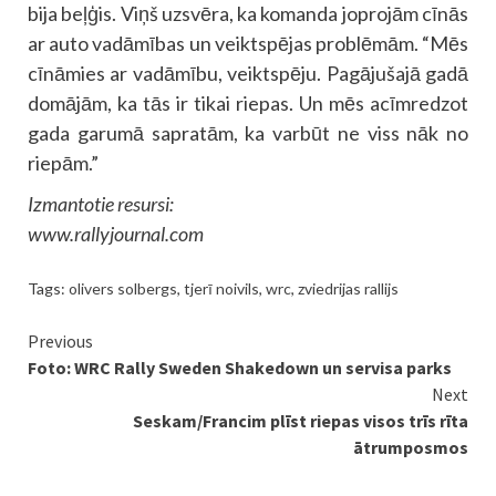
bija beļģis. Viņš uzsvēra, ka komanda joprojām cīnās
ar auto vadāmības un veiktspējas problēmām. “Mēs
cīnāmies ar vadāmību, veiktspēju. Pagājušajā gadā
domājām, ka tās ir tikai riepas. Un mēs acīmredzot
gada garumā sapratām, ka varbūt ne viss nāk no
riepām.”
Izmantotie resursi:
www.rallyjournal.com
Tags:
olivers solbergs
,
tjerī noivils
,
wrc
,
zviedrijas rallijs
Continue
Previous
Foto: WRC Rally Sweden Shakedown un servisa parks
Reading
Next
Seskam/Francim plīst riepas visos trīs rīta
ātrumposmos