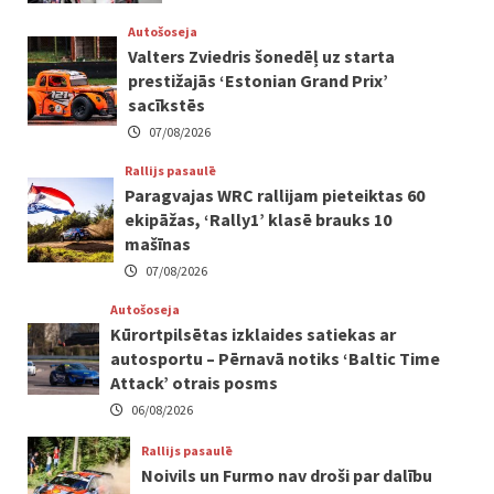
Autošoseja
Valters Zviedris šonedēļ uz starta
prestižajās ‘Estonian Grand Prix’
sacīkstēs
07/08/2026
Rallijs pasaulē
Paragvajas WRC rallijam pieteiktas 60
ekipāžas, ‘Rally1’ klasē brauks 10
mašīnas
07/08/2026
Autošoseja
Kūrortpilsētas izklaides satiekas ar
autosportu – Pērnavā notiks ‘Baltic Time
Attack’ otrais posms
06/08/2026
Rallijs pasaulē
Noivils un Furmo nav droši par dalību