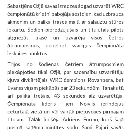
Sebastjēns Ožjē savas izredzes šogad uzvarēt WRC
čempionātā krietni pabojāja sestdien, kad uzbrauca
akmenim un palika trases malā ar salauztu stūres
iekārtu. Šodien pieredzējušais un titulētais pilots
atgriezās trasē un uzvarēja visos četros
ātrumposmos, nopelnot svarīgus čempionāta
ieskaites punktus.
Trijos no šodienas četriem ātrumposmiem
piekāpjoties tikai Ožjē, par sacensību uzvarētāju
kļuva divkārtējais WRC čempions Rovanpera, bet
Evanss viņam piekāpās par 23 sekundēm. Tanaks tā
arī palika trešais, 43 sekundes aiz uzvarētāja.
Čempionāta līderis Tjerī Noivils ierindojās
ceturtajā vietā un vēl vairāk pietuvojies pirmajam
titulam. Tālāk finišēja Adriens Furmo, kurš šajā
posmā saņēma minūtes sodu. Sami Pajari savās