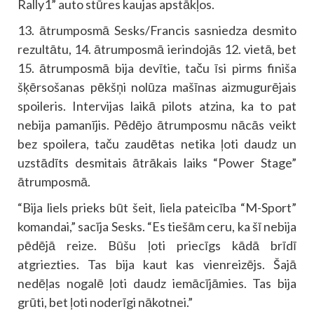
Rally1” auto stūres kaujas apstākļos.
13. ātrumposmā Sesks/Francis sasniedza desmito
rezultātu, 14. ātrumposmā ierindojās 12. vietā, bet
15. ātrumposmā bija devītie, taču īsi pirms finiša
šķērsošanas pēkšņi nolūza mašīnas aizmugurējais
spoileris. Intervijas laikā pilots atzina, ka to pat
nebija pamanījis. Pēdējo ātrumposmu nācās veikt
bez spoilera, taču zaudētas netika ļoti daudz un
uzstādīts desmitais ātrākais laiks “Power Stage”
ātrumposmā.
“Bija liels prieks būt šeit, liela pateicība “M-Sport”
komandai,” sacīja Sesks. “Es tiešām ceru, ka šī nebija
pēdējā reize. Būšu ļoti priecīgs kādā brīdī
atgriezties. Tas bija kaut kas vienreizējs. Šajā
nedēļas nogalē ļoti daudz iemācījāmies. Tas bija
grūti, bet ļoti noderīgi nākotnei.”