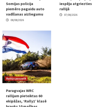
Somijas policija
iespēju atgriezties
piemēro pagaidu auto
rallijā
vadīšanas aizliegumu
07/08/2026
08/08/2026
Rallijs pasaulē
Paragvajas WRC
rallijam pieteiktas 60
ekipāžas, ‘Rally1’ klasē
brauks 10 mašīnas