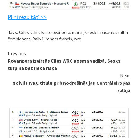
Pilni rezultāti >>
Tags:
Čīles rallijs
,
kalle rovanpera
,
mārtiņš sesks
,
pasaules rallija
čempionāts
,
Rally1
,
renārs francis
,
wrc
Continue
Previous
Rovanpera izvirzās Čīles WRC posma vadībā, Sesks
Reading
turpina bez lieka riska
Next
Noivils WRC titulu grib nodrošināt jau Centrāleiropas
rallijā