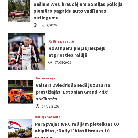
Sešiem WRC braucējiem Somijas policija
piemēro pagaidu auto vadīšanas
aizliegumu
08/08/2026
Rallijs pasaulē
Rovanpera pieļauj iespēju
atgriezties rallijā
07/08/2026
Autošoseja
Valters Zviedris šonedēļ uz starta
prestižajās ‘Estonian Grand Prix’
sacīkstēs
07/08/2026
Rallijs pasaulē
Paragvajas WRC rallijam pieteiktas 60
ekipāžas, ‘Rally1’ klasē brauks 10
mašīnas