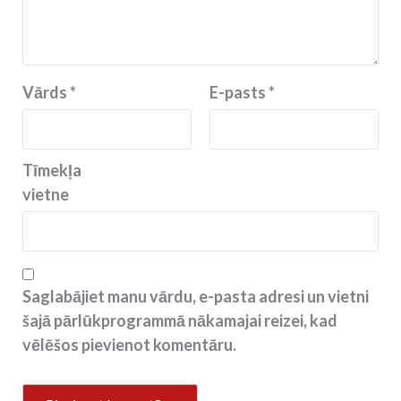
Vārds
*
E-pasts
*
Tīmekļa
vietne
Saglabājiet manu vārdu, e-pasta adresi un vietni
šajā pārlūkprogrammā nākamajai reizei, kad
vēlēšos pievienot komentāru.