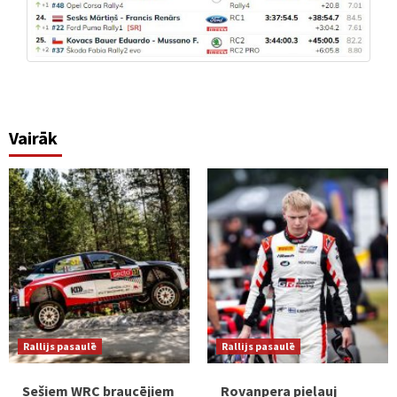
Vairāk
Rallijs pasaulē
Rallijs pasaulē
Sešiem WRC braucējiem
Rovanpera pieļauj