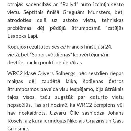
otrajās sacensībās ar “Rally1” auto izcīnīja sesto
vietu. Septītais finišā Greguārs Munsters, bet,
atrodoties ceļā uz astoto vietu, tehniskas
problēmas dēļ pēdējā ātrumposmā izstājās
Esapeka Lapi.
Kopējos rezultātos Sesks/Francis finišējuši 24.
vietā, bet “Supersvētdienas” kopvērtējumā ir
devītie, par ko punkti nepienākas.
WRC2 klasē Olivers Solbergs, pēc sestdien riepas
maiņas dēļ zaudētā laika, šodienas četros
ātrumposmos paveica visu iespējamo, bija ātrākais
tajos visos, taču augstāk par ceturto vietu
nepacēlās. Tas arī nozīmē, ka WRC2 čempions vēl
nav noskaidrots. Uzvaru Čīlē sasniedza Johans
Rosels, aiz kura ierindojās Nikolajs Grjazins un Gass
Grīnsmits.