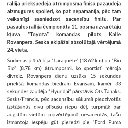
rallija priekšpēdējā ātrumposma finišā pazaudēja
aizmugures spoileri, ko pat nepamanīja, pēc tam
veiksmīgi sasniedzot sacensību finišu. Par
pasaules rallija čempionāta 11. posma uzvarētāju
kļuva “Toyota” komandas pilots Kalle
Rovanpera. Seska ekipāžai absolūtajā vērtējumā
24. vieta.
Šodienas plānā bija “Laraquete” (18.62 km) un “Bio
Bio” (8.78 km) ātrumposmi, ko sportisti mēroja
divreiz. Rovanpera dienu uzsāka 15 sekundes
priekšā komandas biedram Evansam, kamēr 33
sekundes zaudēja “Hyundai” pārstāvis Ots Tanaks.
Sesks/Francis, pēc sacensību sākumā piedzīvotās
izstāšanās divu plīsušu riepu dēļ, turpmāk par
augstām vietām kopvērtējumā nesacentās, taču
izmantoja iespēju gūt pieredzi pie “Ford Puma