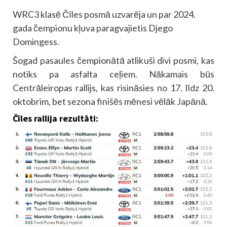
WRC3 klasē Čīles posmā uzvarēja un par 2024.
gada čempionu kļuva paragvajietis Djego
Domingess.
Šogad pasaules čempionātā atlikuši divi posmi, kas
notiks pa asfalta ceļiem. Nākamais būs
Centrāleiropas rallijs, kas risināsies no 17. līdz 20.
oktobrim, bet sezona finišēs mēnesi vēlāk Japānā.
Čīles rallija rezultāti: