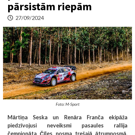
pārsistām riepām
27/09/2024
Foto: M-Sport
Mārtiņa Seska un Renāra Franča ekipāža
piedzīvojusi neveiksmi pasaules rallija
čempionāta Čīles posma trešajā ātrumposmā,