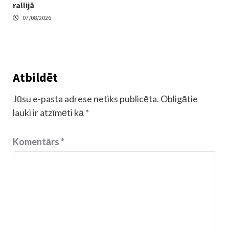
rallijā
07/08/2026
Atbildēt
Jūsu e-pasta adrese netiks publicēta.
Obligātie
lauki ir atzīmēti kā
*
Komentārs
*