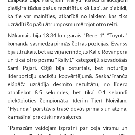
piešķīra tādus pašus rezultātus kā Lapi, ar piebildi,
ka tie var mainīties, atkarībā no laikiem, kas tiks
uzrādīti šo pašu ātrumposmu mērojot otro reizi.
Nākamais bija 13.34 km garais “Rere 1”. “Toyota”
komanda sasniedza pirmās četras pozīcijas. Evanss
bija ātrākais, bet aiz viņa ierindojās Kalle Rovanpera
un tikai otro posmu “Rally1” kategorijā aizvadošais
Sami Pajari. Ožjē bija ceturtais, bet noturēja
līderpozīciju sacīkšu kopvērtējumā. Seska/Franča
ekipāža uzrādīja desmito rezultātu, no līdera
atpaliekot 8.5 sekundes, bet tikai 0.1 sekundi
piekāpjoties čempionāta līderim Tjerī Noivilam.
“Hyundai” pārstāvis trasē devās pirmais un atzina,
ka mašīnai praktiski nav saķeres.
“Pamazām veidojam izpratni par ceļa virsmu un