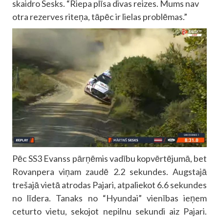
skaidro Sesks. “Riepa plīsa divas reizes. Mums nav
otra rezerves riteņa, tāpēc ir lielas problēmas.”
Pēc SS3 Evanss pārņēmis vadību kopvērtējumā, bet
Rovanpera viņam zaudē 2.2 sekundes. Augstajā
trešajā vietā atrodas Pajari, atpaliekot 6.6 sekundes
no līdera. Tanaks no “Hyundai” vienības ieņem
ceturto vietu, sekojot nepilnu sekundi aiz Pajari.