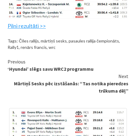
Pilni rezultāti >>
Tags:
Čīles rallijs
,
mārtiņš sesks
,
pasaules rallija čempionāts
,
Rally1
,
renārs francis
,
wrc
Continue
Previous
‘Hyundai’ slēgs savu WRC2 programmu
Reading
Next
Mārtiņš Sesks pēc izstāšanās: “Tas notika pieredzes
trūkuma dēļ”