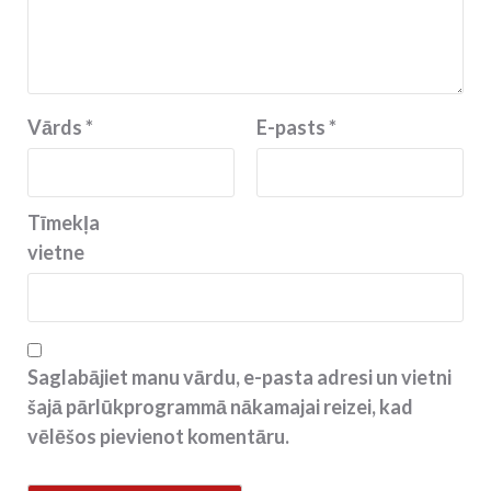
Vārds
*
E-pasts
*
Tīmekļa
vietne
Saglabājiet manu vārdu, e-pasta adresi un vietni
šajā pārlūkprogrammā nākamajai reizei, kad
vēlēšos pievienot komentāru.