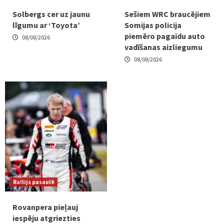
Solbergs cer uz jaunu
Sešiem WRC braucējiem
līgumu ar ‘Toyota’
Somijas policija
piemēro pagaidu auto
08/08/2026
vadīšanas aizliegumu
08/08/2026
Rallijs pasaulē
Rovanpera pieļauj
iespēju atgriezties