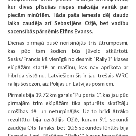
kur divas plīsušas riepas maksāja vairāk par
piecām minūtēm. Tāda paša iemesla dēļ daudz
laika zaudēja arī Sebastjēns Ožjē, bet vadību
sacensībās pārņēmis Elfins Evanss.
Dienas pirmajā pusē norisinājās trīs ātrumposmi,
kas pēc tam šodien būs jāveic atkārtoti.
Sesks/Francis kā vienīgā no desmit “Rally1” klases
ekipāžām startē ar mašīnu, kas nav aprīkota ar
hibrīda sistēmu. Latviešiem šis ir jau trešais WRC
rallijs šosezon, aiz Polijas un Latvijas posmiem.
Pirmais bija 19.72 km garais “Pulperia 1”, kas jau pēc
pirmajām trim ekipāžām tika apturēts skatītāju
drošības dēļ un neturpinājās. Uz to brīdi ātrāko
rezultātu bija uzrādījis Ožjē, kuram 9.1 sekundi
zaudēja Ots Tanaks, bet 10.5 sekundes lēnāks bija
Esapeka Lapi. Pārējiem “Rally1” klases braucējiem