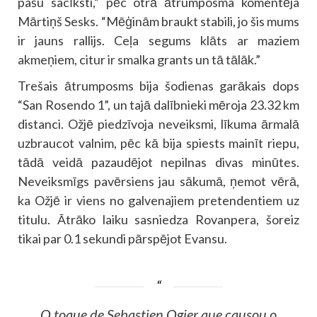
pašu sacīksti,” pēc otrā ātrumposma komentēja
Mārtiņš Sesks. “Mēģinām braukt stabili, jo šis mums
ir jauns rallijs. Ceļa segums klāts ar maziem
akmeņiem, citur ir smalka grants un tā tālāk.”
Trešais ātrumposms bija šodienas garākais dops
“San Rosendo 1”, un tajā dalībnieki mēroja 23.32 km
distanci. Ožjē piedzīvoja neveiksmi, līkuma ārmalā
uzbraucot valnim, pēc kā bija spiests mainīt riepu,
tādā veidā pazaudējot nepilnas divas minūtes.
Neveiksmīgs pavērsiens jau sākumā, ņemot vērā,
ka Ožjē ir viens no galvenajiem pretendentiem uz
titulu. Ātrāko laiku sasniedza Rovanpera, šoreiz
tikai par 0.1 sekundi pārspējot Evansu.
O toque de Sebastien Ogier que causou o