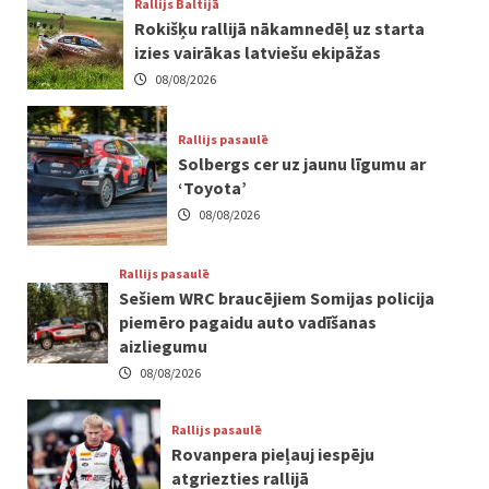
Rallijs Baltijā
Rokišķu rallijā nākamnedēļ uz starta
izies vairākas latviešu ekipāžas
08/08/2026
Rallijs pasaulē
Solbergs cer uz jaunu līgumu ar
‘Toyota’
08/08/2026
Rallijs pasaulē
Sešiem WRC braucējiem Somijas policija
piemēro pagaidu auto vadīšanas
aizliegumu
08/08/2026
Rallijs pasaulē
Rovanpera pieļauj iespēju
atgriezties rallijā