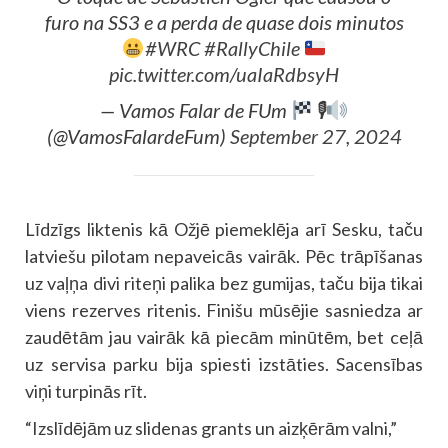
furo na SS3 e a perda de quase dois minutos
#WRC
#RallyChile
pic.twitter.com/uaIaRdbsyH
— Vamos Falar de FUm
🎙
(@VamosFalardeFum)
September 27, 2024
Līdzīgs liktenis kā Ožjē piemeklēja arī Sesku, taču
latviešu pilotam nepaveicās vairāk. Pēc trāpīšanas
uz vaļņa divi riteņi palika bez gumijas, taču bija tikai
viens rezerves ritenis. Finišu mūsējie sasniedza ar
zaudētām jau vairāk kā piecām minūtēm, bet ceļā
uz servisa parku bija spiesti izstāties. Sacensības
viņi turpinās rīt.
“Izslīdējām uz slidenas grants un aizķērām valni,”