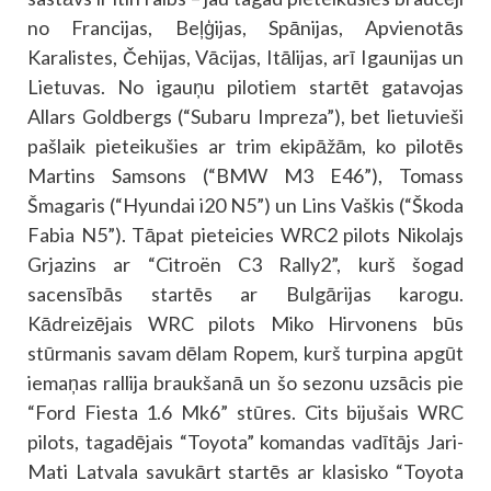
no Francijas, Beļģijas, Spānijas, Apvienotās
Karalistes, Čehijas, Vācijas, Itālijas, arī Igaunijas un
Lietuvas. No igauņu pilotiem startēt gatavojas
Allars Goldbergs (“Subaru Impreza”), bet lietuvieši
pašlaik pieteikušies ar trim ekipāžām, ko pilotēs
Martins Samsons (“BMW M3 E46”), Tomass
Šmagaris (“Hyundai i20 N5”) un Lins Vaškis (“Škoda
Fabia N5”). Tāpat pieteicies WRC2 pilots Nikolajs
Grjazins ar “Citroën C3 Rally2”, kurš šogad
sacensībās startēs ar Bulgārijas karogu.
Kādreizējais WRC pilots Miko Hirvonens būs
stūrmanis savam dēlam Ropem, kurš turpina apgūt
iemaņas rallija braukšanā un šo sezonu uzsācis pie
“Ford Fiesta 1.6 Mk6” stūres. Cits bijušais WRC
pilots, tagadējais “Toyota” komandas vadītājs Jari-
Mati Latvala savukārt startēs ar klasisko “Toyota