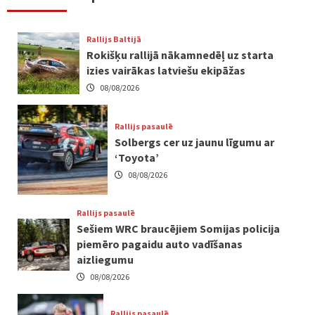
Rallijs Baltijā
Rokišķu rallijā nākamnedēļ uz starta
izies vairākas latviešu ekipāžas
08/08/2026
Rallijs pasaulē
Solbergs cer uz jaunu līgumu ar
‘Toyota’
08/08/2026
Rallijs pasaulē
Sešiem WRC braucējiem Somijas policija
piemēro pagaidu auto vadīšanas
aizliegumu
08/08/2026
Rallijs pasaulē