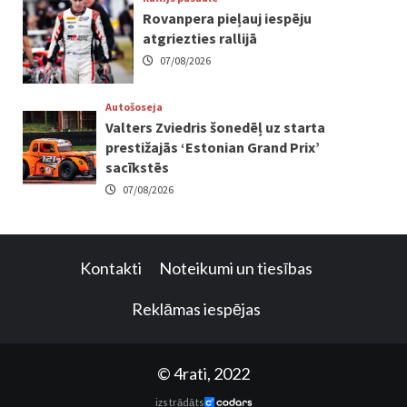
Rovanpera pieļauj iespēju
atgriezties rallijā
07/08/2026
Autošoseja
Valters Zviedris šonedēļ uz starta
prestižajās ‘Estonian Grand Prix’
sacīkstēs
07/08/2026
Kontakti
Noteikumi un tiesības
Reklāmas iespējas
© 4rati, 2022
izstrādāts