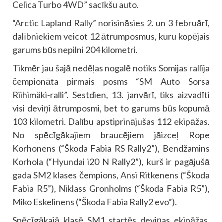
Celica Turbo 4WD” sacīkšu auto.
“Arctic Lapland Rally” norisināsies 2. un 3 februārī,
dalībniekiem veicot 12 ātrumposmus, kuru kopējais
garums būs nepilni 204 kilometri.
Tikmēr jau šajā nedēļas nogalē notiks Somijas rallija
čempionāta pirmais posms “SM Auto Sorsa
Riihimäki-ralli”. Sestdien, 13. janvārī, tiks aizvadīti
visi deviņi ātrumposmi, bet to garums būs kopumā
103 kilometri. Dalību apstiprinājušas 112 ekipāžas.
No spēcīgākajiem braucējiem jāizceļ Rope
Korhonens (“Škoda Fabia RS Rally2”), Bendžamins
Korhola (“Hyundai i20 N Rally2”), kurš ir pagājušā
gada SM2 klases čempions, Ansi Ritkenens (“Škoda
Fabia R5”), Niklass Gronholms (“Škoda Fabia R5”),
Miko Eskelinens (“Škoda Fabia Rally2 evo”).
Spēcīgākajā klasē SM1 startēs deviņas ekipāžas,