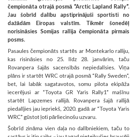
čempionāta otrajā posmā “Arctic Lapland Rally”.
Jau šobrīd dalību apstiprinājuši sportisti no
dažādām Eiropas valstīm. Tikmēr šonedēļ
norisināsies Somijas rallija čempionāta pirmais
posms.
Pasaules čempionāts startēs ar Montekarlo ralliju,
kas risināsies no 25. līdz 28. janvārim, taču
Rovanpera šajās sacensībās nepiedalīsies. Viņa
plāns ir startēt WRC otrajā posmā “Rally Sweden”,
bet, lai labāk sagatavotos, somu pilota ekipāža
iecerējusi ar “Toyota GR Yaris Rally1” mašīnu
startēt Lapzemes rallijā. Rovanpera šajā rallijā
piedalījies jau iepriekš, 2020. gadā ar “Toyota Yaris
WRC” gūstot ļoti pārliecinošu uzvaru.
Šobrīd zināma vien daļa no dalībniekiem, taču to
sastāvs ir itin raibs – jau tagad pieteikušies braucēji