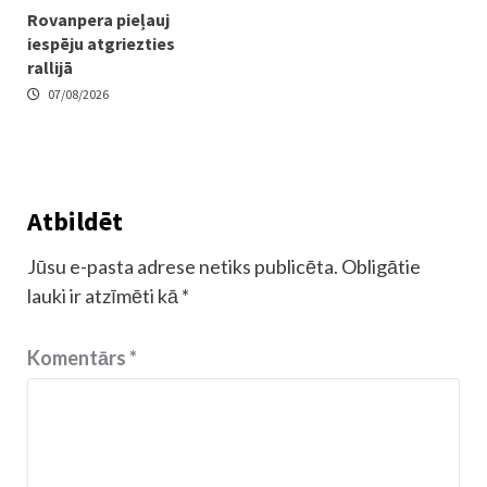
Rovanpera pieļauj
iespēju atgriezties
rallijā
07/08/2026
Atbildēt
Jūsu e-pasta adrese netiks publicēta.
Obligātie
lauki ir atzīmēti kā
*
Komentārs
*