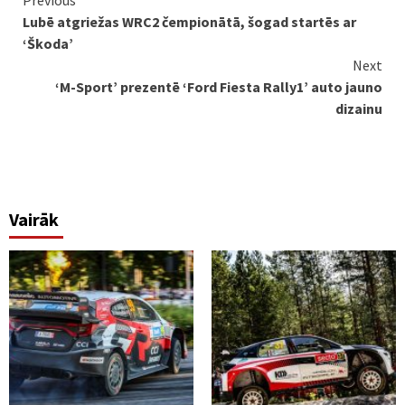
Continue
Previous
Lubē atgriežas WRC2 čempionātā, šogad startēs ar
Reading
‘Škoda’
Next
‘M-Sport’ prezentē ‘Ford Fiesta Rally1’ auto jauno
dizainu
Vairāk