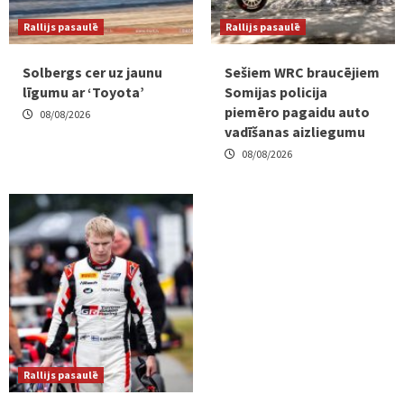
Rallijs pasaulē
Rallijs pasaulē
Solbergs cer uz jaunu
Sešiem WRC braucējiem
līgumu ar ‘Toyota’
Somijas policija
piemēro pagaidu auto
08/08/2026
vadīšanas aizliegumu
08/08/2026
Rallijs pasaulē