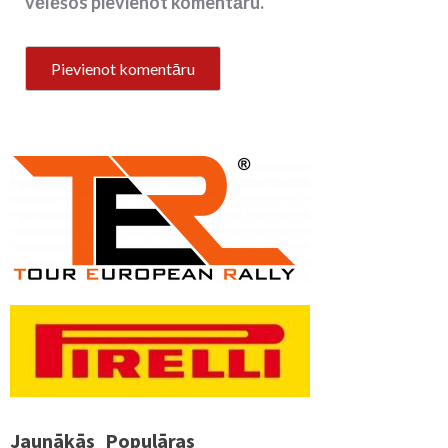
vēlēšos pievienot komentāru.
Jaunākās
Populāras