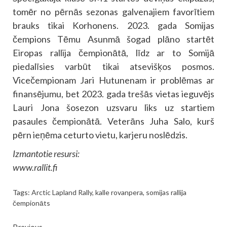
tomēr no pērnās sezonas galvenajiem favorītiem
brauks tikai Korhonens. 2023. gada Somijas
čempions Tēmu Asunmā šogad plāno startēt
Eiropas rallija čempionātā, līdz ar to Somijā
piedalīsies varbūt tikai atsevišķos posmos.
Vicečempionam Jari Hutunenam ir problēmas ar
finansējumu, bet 2023. gada trešās vietas ieguvējs
Lauri Jona šosezon uzsvaru liks uz startiem
pasaules čempionātā. Veterāns Juha Salo, kurš
pērn ieņēma ceturto vietu, karjeru noslēdzis.
Izmantotie resursi:
www.rallit.fi
Tags:
Arctic Lapland Rally
,
kalle rovanpera
,
somijas rallija
čempionāts