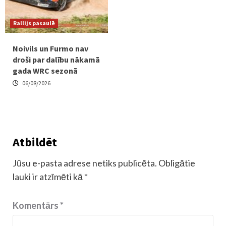
Rallijs pasaulē
Noivils un Furmo nav
droši par dalību nākamā
gada WRC sezonā
06/08/2026
Atbildēt
Jūsu e-pasta adrese netiks publicēta.
Obligātie
lauki ir atzīmēti kā
*
Komentārs
*