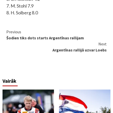
7. M. Stohl 7.9
8. H. Solberg 8.0
Continue
Previous
Šodien tiks dots starts Argentīnas rallijam
Reading
Next
Argentīnas rallijā uzvar Loebs
Vairāk