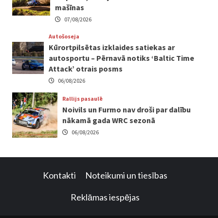
mašīnas
07/08/2026
Autošoseja
Kūrortpilsētas izklaides satiekas ar
autosportu – Pērnavā notiks ‘Baltic Time
Attack’ otrais posms
06/08/2026
Rallijs pasaulē
Noivils un Furmo nav droši par dalību
nākamā gada WRC sezonā
06/08/2026
Kontakti
Noteikumi un tiesības
Reklāmas iespējas