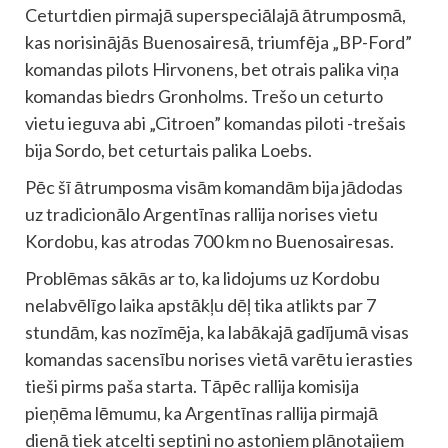
Ceturtdien pirmajā superspeciālajā ātrumposmā,
kas norisinājās Buenosairesā, triumfēja „BP-Ford”
komandas pilots Hirvonens, bet otrais palika viņa
komandas biedrs Gronholms. Trešo un ceturto
vietu ieguva abi „Citroen” komandas piloti -trešais
bija Sordo, bet ceturtais palika Loebs.
Pēc šī ātrumposma visām komandām bija jādodas
uz tradicionālo Argentīnas rallija norises vietu
Kordobu, kas atrodas 700 km no Buenosairesas.
Problēmas sākās ar to, ka lidojums uz Kordobu
nelabvēlīgo laika apstākļu dēļ tika atlikts par 7
stundām, kas nozīmēja, ka labākajā gadījumā visas
komandas sacensību norises vietā varētu ierasties
tieši pirms paša starta. Tāpēc rallija komisija
pieņēma lēmumu, ka Argentīnas rallija pirmajā
dienā tiek atcelti septiņi no astoņiem plānotajiem