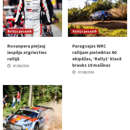
Rallijs pasaulē
Rallijs pasaulē
Rovanpera pieļauj
Paragvajas WRC
iespēju atgriezties
rallijam pieteiktas 60
rallijā
ekipāžas, ‘Rally1’ klasē
brauks 10 mašīnas
07/08/2026
07/08/2026