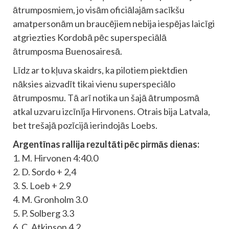
ātrumposmiem, jo visām oficiālajām sacīkšu
amatpersonām un braucējiem nebija iespējas laicīgi
atgriezties Kordobā pēc superspeciālā
ātrumposma Buenosairesā.
Līdz ar to kļuva skaidrs, ka pilotiem piektdien
nāksies aizvadīt tikai vienu superspeciālo
ātrumposmu. Tā arī notika un šajā ātrumposmā
atkal uzvaru izcīnīja Hirvonens. Otrais bija Latvala,
bet trešajā pozīcijā ierindojās Loebs.
Argentīnas rallija rezultāti pēc pirmās dienas:
1. M. Hirvonen 4:40.0
2. D. Sordo + 2,4
3. S. Loeb + 2.9
4. M. Gronholm 3.0
5. P. Solberg 3.3
6. C. Atkinson 4.2