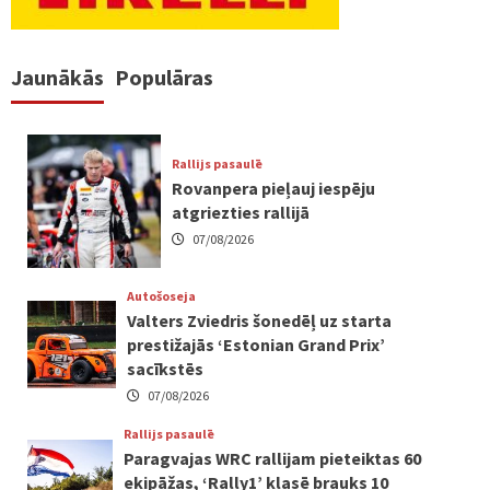
Jaunākās
Populāras
Rallijs pasaulē
Rovanpera pieļauj iespēju
atgriezties rallijā
07/08/2026
Autošoseja
Valters Zviedris šonedēļ uz starta
prestižajās ‘Estonian Grand Prix’
sacīkstēs
07/08/2026
Rallijs pasaulē
Paragvajas WRC rallijam pieteiktas 60
ekipāžas, ‘Rally1’ klasē brauks 10