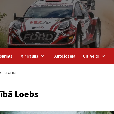
sprints
Minirallijs
Autošoseja
Citi veidi
DĪBĀ LOEBS
ībā Loebs