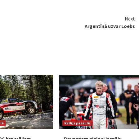
Next
Argentīnā uzvar Loebs
ulē
Rallijs pasaulē
RC braucējiem
Rovanpera pieļauj iespēju