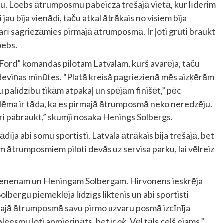
u. Loebs ātrumposmu pabeidza trešajā vietā, kur līderim
au bija vienādi, taču atkal ātrākais no visiem bija
arī sagriezāmies pirmajā ātrumposmā. Ir ļoti grūti braukt
oebs.
Ford” komandas pilotam Latvalam, kurš avarēja, taču
 deviņas minūtes. “Platā kreisā pagriezienā mēs aizķērām
ju palīdzību tikām atpakaļ un spējām finišēt,” pēc
lēma ir tāda, ka es pirmajā ātrumposmā neko neredzēju.
ari pabraukt,” skumji nosaka Henings Solbergs.
īja abi somu sportisti. Latvala ātrākais bija trešajā, bet
ātrumposmiem piloti devās uz servisa parku, lai vēlreiz
voenenam un Heningam Solbergam. Hirvonens ieskrēja
lbergu piemeklēja līdzīgs liktenis un abi sportisti
 Šajā ātrumposmā savu pirmo uzvaru posmā izcīnīja
Neesmu ļoti apmierināts, bet ir
ok
. Vēl tāls ceļš ejams,”