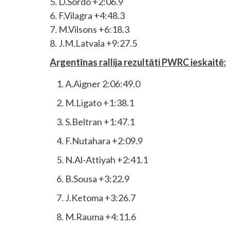
5. D.Sordo +2:06.9
6. F.Vilagra +4:48.3
7. M.Vilsons +6:18.3
8. J.M.Latvala +9:27.5
Argentīnas rallija rezultāti PWRC ieskaitē:
A.Aigner 2:06:49.0
M.Ligato +1:38.1
S.Beltran +1:47.1
F.Nutahara +2:09.9
N.Al-Attiyah +2:41.1
B.Sousa +3:22.9
J.Ketoma +3:26.7
M.Rauma +4:11.6