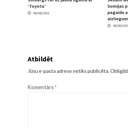
‘Toyota’
Somijas p
pagaidu a
08/08/2026
aizliegu
08/08/202
Atbildēt
Jūsu e-pasta adrese netiks publicēta.
Obligāti
Komentārs
*