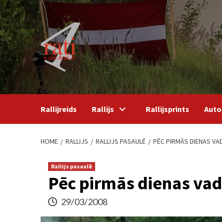
Skip
to
content
Rallijreids
Rallijs
Rallijsprints
Auto
HOME
RALLIJS
RALLIJS PASAULĒ
PĒC PIRMĀS DIENAS VA
Rallijs pasaulē
Pēc pirmās dienas vad
29/03/2008