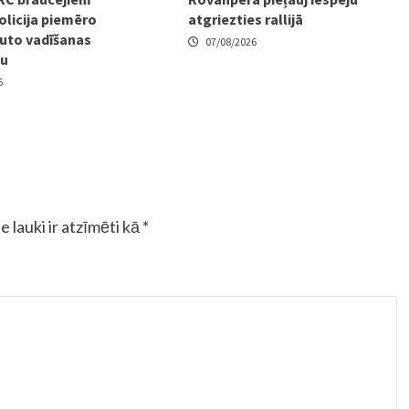
olicija piemēro
atgriezties rallijā
uto vadīšanas
07/08/2026
mu
6
e lauki ir atzīmēti kā
*