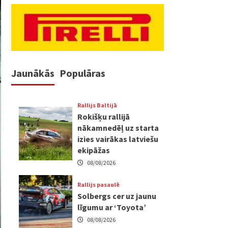
Jaunākās
Populāras
Rallijs Baltijā
Rokišķu rallijā
nākamnedēļ uz starta
izies vairākas latviešu
ekipāžas
08/08/2026
Rallijs pasaulē
Solbergs cer uz jaunu
līgumu ar ‘Toyota’
08/08/2026