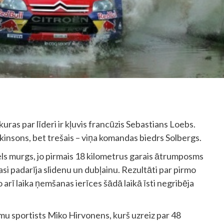
kuras par līderi ir kļuvis francūzis Sebastians Loebs.
kinsons, bet trešais – viņa komandas biedrs Solbergs.
liels murgs, jo pirmais 18 kilometrus garais ātrumposms
trasi padarīja slidenu un dubļainu. Rezultāti par pirmo
arī laika ņemšanas ierīces šādā laikā īsti negribēja
mu sportists Miko Hirvonens, kurš uzreiz par 48