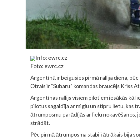
Info: ewrc.cz
Foto: ewrc.cz
Argentīnā ir beigusies pirmā rallija diena, pēc 
Otrais ir “Subaru” komandas braucējs Kriss At
Argentīnas rallijs visiem pilotiem iesākās kā 
pilotus sagaidīja ar miglu un stipru lietu, kas 
ātrumposmu parādījās ar lielu nokavēšanos, jo 
strādāt.
Pēc pirmā ātrumposma stabili ātrākais bija so