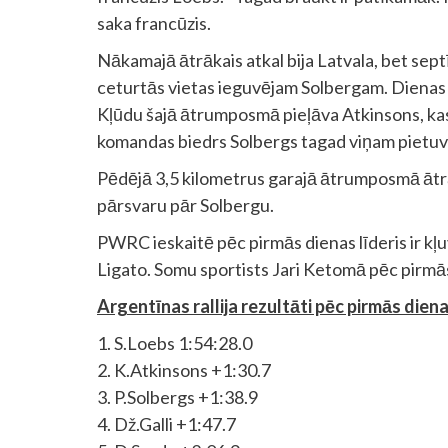
saka francūzis.
Nākamajā ātrākais atkal bija Latvala, bet septī
ceturtās vietas ieguvējam Solbergam. Dienas 
Kļūdu šajā ātrumposmā pieļāva Atkinsons, kas 
komandas biedrs Solbergs tagad viņam pietu
Pēdējā 3,5 kilometrus garajā ātrumposmā ātrā
pārsvaru pār Solbergu.
PWRC ieskaitē pēc pirmās dienas līderis ir kļu
Ligato. Somu sportists Jari Ketomā pēc pirmās
Argentīnas rallija rezultāti pēc pirmās diena
1. S.Loebs 1:54:28.0
2. K.Atkinsons +1:30.7
3. P.Solbergs +1:38.9
4. Dž.Galli +1:47.7