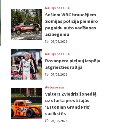
Rallijs pasaulē
Sešiem WRC braucējiem
Somijas policija piemēro
pagaidu auto vadīšanas
aizliegumu
08/08/2026
Rallijs pasaulē
Rovanpera pieļauj iespēju
atgriezties rallijā
07/08/2026
Autošoseja
Valters Zviedris šonedēļ
uz starta prestižajās
‘Estonian Grand Prix’
sacīkstēs
07/08/2026