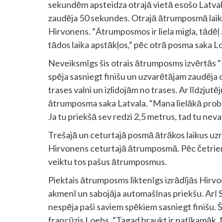
sekundēm apsteidza otrajā vietā esošo Latval
zaudēja 50 sekundes. Otrajā ātrumposmā laiki j
Hirvonens. “Ātrumposmos ir liela migla, tādēļ 
tādos laika apstākļos,” pēc otrā posma saka L
Neveiksmīgs šis otrais ātrumposms izvērtās “
spēja sasniegt finišu un uzvarētājam zaudēja
trases valni un izlidojām no trases. Ar līdzjutē
ātrumposma saka Latvala. “Mana lielākā prob
Ja tu priekšā sev redzi 2,5 metrus, tad tu nev
Trešajā un ceturtajā posmā ātrākos laikus uzrād
Hirvonens ceturtajā ātrumposmā. Pēc četriem 
veiktu tos pašus ātrumposmus.
Piektais ātrumposms liktenīgs izrādījās Hir
akmenī un sabojāja automašīnas priekšu. Arī So
nespēja paši saviem spēkiem sasniegt finišu.
francūzis Loebs. “Tagad braukt ir patīkamāk. 