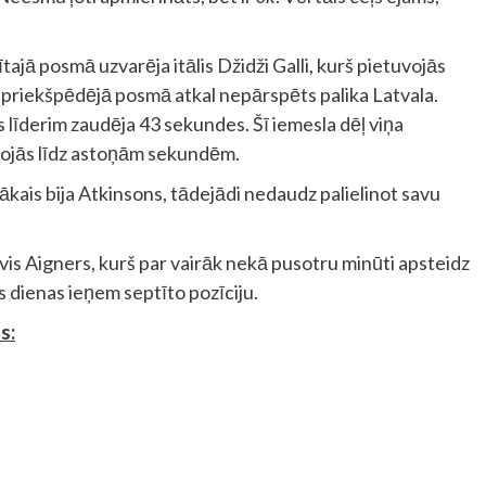
tajā posmā uzvarēja itālis Džidži Galli, kurš pietuvojās
priekšpēdējā posmā atkal nepārspēts palika Latvala.
līderim zaudēja 43 sekundes. Šī iemesla dēļ viņa
vojās līdz astoņām sekundēm.
kais bija Atkinsons, tādejādi nedaudz palielinot savu
vis Aigners, kurš par vairāk nekā pusotru minūti apsteidz
 dienas ieņem septīto pozīciju.
s: