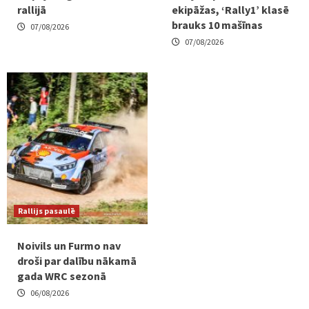
rallijā
ekipāžas, ‘Rally1’ klasē
brauks 10 mašīnas
07/08/2026
07/08/2026
Rallijs pasaulē
Noivils un Furmo nav
droši par dalību nākamā
gada WRC sezonā
06/08/2026