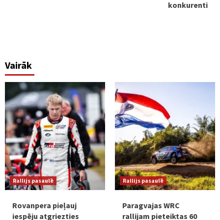
konkurenti
Vairāk
Rallijs pasaulē
Rallijs pasaulē
Rovanpera pieļauj
Paragvajas WRC
iespēju atgriezties
rallijam pieteiktas 60