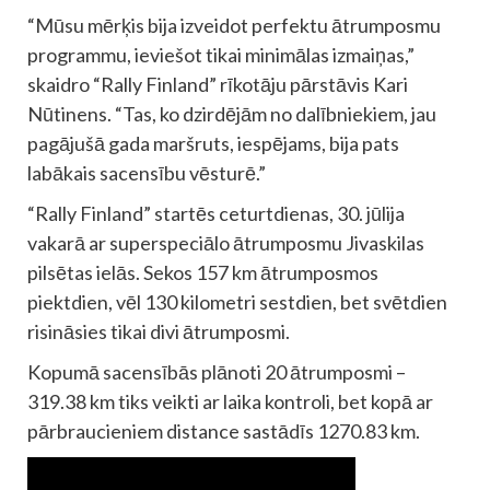
“Mūsu mērķis bija izveidot perfektu ātrumposmu
programmu, ieviešot tikai minimālas izmaiņas,”
skaidro “Rally Finland” rīkotāju pārstāvis Kari
Nūtinens. “Tas, ko dzirdējām no dalībniekiem, jau
pagājušā gada maršruts, iespējams, bija pats
labākais sacensību vēsturē.”
“Rally Finland” startēs ceturtdienas, 30. jūlija
vakarā ar superspeciālo ātrumposmu Jivaskilas
pilsētas ielās. Sekos 157 km ātrumposmos
piektdien, vēl 130 kilometri sestdien, bet svētdien
risināsies tikai divi ātrumposmi.
Kopumā sacensībās plānoti 20 ātrumposmi –
319.38 km tiks veikti ar laika kontroli, bet kopā ar
pārbraucieniem distance sastādīs 1270.83 km.