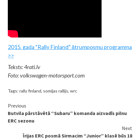
2015. gada “Rally Finland” ātrumposmu programma
>>
Teksts: 4rati.lv
Foto: volkswagen-motorsport.com
Tags:
rally finland
,
somijas rallijs
,
wrc
Continue
Previous
Butvila pārstāvētā “Subaru” komanda aizvadīs pilnu
Reading
ERC sezonu
Next
Īrijas ERC posmā Sirmacim “Junior” klasē būs 18