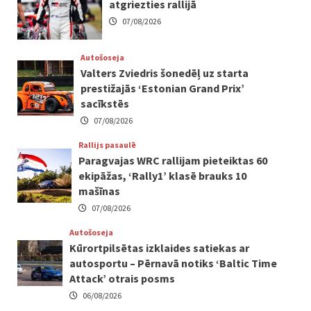
atgriezties rallijā
07/08/2026
Autošoseja
Valters Zviedris šonedēļ uz starta
prestižajās ‘Estonian Grand Prix’
sacīkstēs
07/08/2026
Rallijs pasaulē
Paragvajas WRC rallijam pieteiktas 60
ekipāžas, ‘Rally1’ klasē brauks 10
mašīnas
07/08/2026
Autošoseja
Kūrortpilsētas izklaides satiekas ar
autosportu – Pērnavā notiks ‘Baltic Time
Attack’ otrais posms
06/08/2026