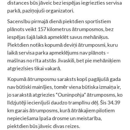
distances būs jāveic bez iespējas iegriezties servisa
parkā, paziņojuši organizatori.
Sacensību pirmajā dienā piektdien sportistiem
plānots veikt 157 kilometrus ātrumposmos, bez
iespējas šajā laikā apmeklēt savus mehāniķus.
Piektdien notiks kopumā deviņi ātrumposmi, kuru
laikā servisa parka apmeklējums nav plānots –
mašīnas no rīta atstās Jivaskili, bet pie mehāniķiem
atgriezīsies tikai vakarā.
Kopumā ātrumposmu saraksts kopš pagājušā gada
nav būtiski mainījies, tomēr viena būtiska izmaiņa ir,
jo sarakstā atgriezies “Ouninpohja” ātrumposms, ko
līdzjutēji iecienījuši daudzo tramplīnu dēļ. Šis 34.39
km garais ātrumposms, kurā ātrākajiem pilotiem
nepieciešama īpaša drosme un meistarība,
piektdien būs jāveic divas reizes.