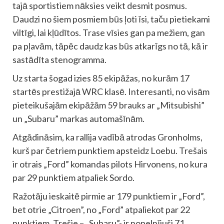
tajā sportistiem nāksies veikt desmit posmus.
Daudzi no šiem posmiem būs ļoti īsi, taču pietiekami
viltīgi, lai kļūdītos. Trase vīsies gan pa mežiem, gan
pa pļavām, tāpēc daudz kas būs atkarīgs no tā, kā ir
sastādīta stenogramma.
Uz starta šogad izies 85 ekipāžas, no kurām 17
startēs prestižajā WRC klasē. Interesanti, no visām
pieteikušajām ekipāžām 59 brauks ar „Mitsubishi”
un „Subaru” markas automašīnām.
Atgādināsim, ka rallija vadībā atrodas Gronholms,
kurš par četriem punktiem apsteidz Loebu. Trešais
ir otrais „Ford” komandas pilots Hirvonens, no kura
par 29 punktiem atpaliek Sordo.
Ražotāju ieskaitē pirmie ar 179 punktiem ir „Ford”,
bet otrie „Citroen”, no „Ford” atpaliekot par 22
punktiem. Trešie – „Subaru”- ir nopelnījuši 71