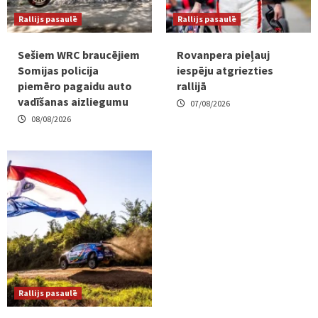
Rallijs pasaulē
Rallijs pasaulē
Sešiem WRC braucējiem
Rovanpera pieļauj
Somijas policija
iespēju atgriezties
piemēro pagaidu auto
rallijā
vadīšanas aizliegumu
07/08/2026
08/08/2026
Rallijs pasaulē