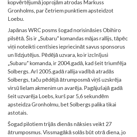
kopvērtējumā joprojām atrodas Markuss
Gronholms, par četriem punktiem apsteidzot
Loebu.
Japānas WRC posms šogad norisināsies Obihiro
pilsētā. Šis ir „Subaru” komandas mājas rallijs, tāpēc
viņi noteikti centīsies iepriecināt savus sponsorus
un līdzjutējus. Pēdējā uzvara, ko ir izcīnījusi
„Subaru” komanda, ir 2004.gadā, kad šeit triumfēja
Solbergs. Arī 2005.gadā rallija vadībā atradās
Solbergs, taču pēdējā ātrumposmā viņš uzskrēja
virsū lielam akmenim un avarēja. Pagājušajā gadā
šeit uzvarēja Loebs, kurš par 5,6 sekundēm
apsteidza Gronholmu, bet Solbergs palika tikai
astotais.
Šogad pilotiem trijās dienās nāksies veikt 27
ātrumposmus. Vissmagākā solās būt otrā diena, jo