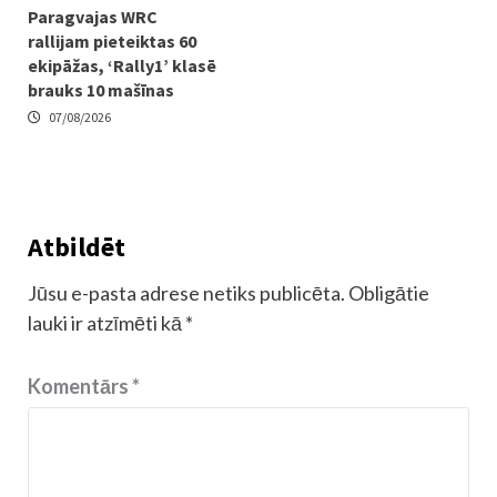
Paragvajas WRC
rallijam pieteiktas 60
ekipāžas, ‘Rally1’ klasē
brauks 10 mašīnas
07/08/2026
Atbildēt
Jūsu e-pasta adrese netiks publicēta.
Obligātie
lauki ir atzīmēti kā
*
Komentārs
*