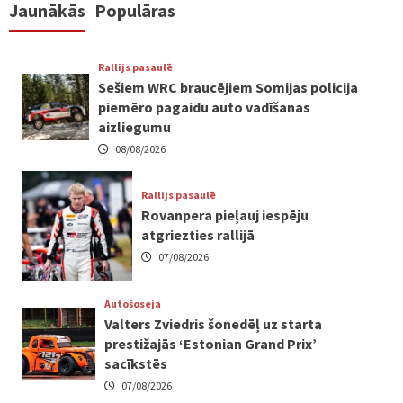
Jaunākās
Populāras
Rallijs pasaulē
Sešiem WRC braucējiem Somijas policija
piemēro pagaidu auto vadīšanas
aizliegumu
08/08/2026
Rallijs pasaulē
Rovanpera pieļauj iespēju
atgriezties rallijā
07/08/2026
Autošoseja
Valters Zviedris šonedēļ uz starta
prestižajās ‘Estonian Grand Prix’
sacīkstēs
07/08/2026