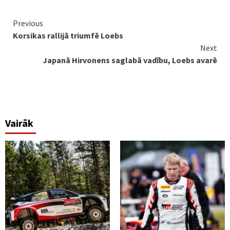
Continue
Previous
Korsikas rallijā triumfē Loebs
Reading
Next
Japanā Hirvonens saglabā vadību, Loebs avarē
Vairāk