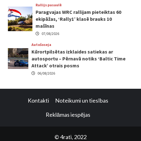
Rallijs pasaulē
Paragvajas WRC rallijam pieteiktas 60
ekipāžas, ‘Rally1’ klasē brauks 10
mašīnas
07/08/2026
Autošoseja
Kūrortpilsētas izklaides satiekas ar
autosportu – Pērnavā notiks ‘Baltic Time
Attack’ otrais posms
06/08/2026
Kontakti
Noteikumi un tiesības
Reklāmas iespējas
© 4rati, 2022