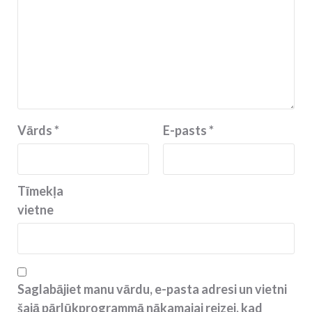
Vārds
*
E-pasts
*
Tīmekļa
vietne
Saglabājiet manu vārdu, e-pasta adresi un vietni
šajā pārlūkprogrammā nākamajai reizei, kad