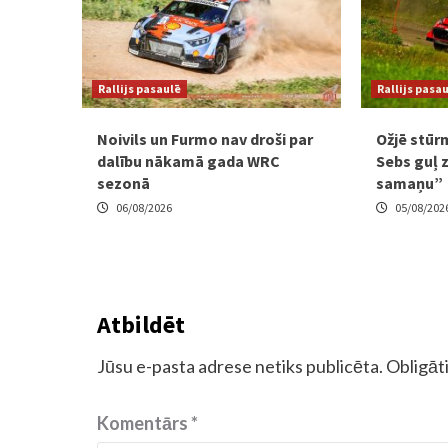
Rallijs pasaulē
Rallijs pasa
Noivils un Furmo nav droši par
Ožjē stūr
dalību nākamā gada WRC
Sebs guļ 
sezonā
samaņu”
06/08/2026
05/08/202
Atbildēt
Jūsu e-pasta adrese netiks publicēta.
Obligāti
Komentārs
*