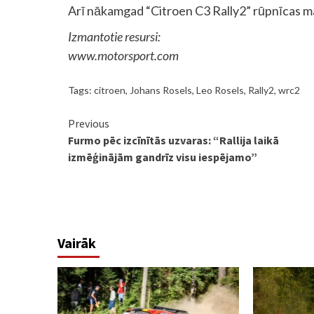
Arī nākamgad “Citroen C3 Rally2” rūpnīcas 
Izmantotie resursi:
www.motorsport.com
Tags:
citroen
,
Johans Rosels
,
Leo Rosels
,
Rally2
,
wrc2
Continue
Previous
Furmo pēc izcīnītās uzvaras: “Rallija laikā
Reading
izmēģinājām gandrīz visu iespējamo”
Vairāk