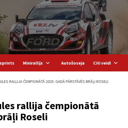
sprints
Minirallijs
Autošoseja
Citi veidi
AULES RALLIJA ČEMPIONĀTĀ 2025. GADĀ PĀRSTĀVĒS BRĀĻI ROSELI
les rallija čempionātā
rāļi Roseli