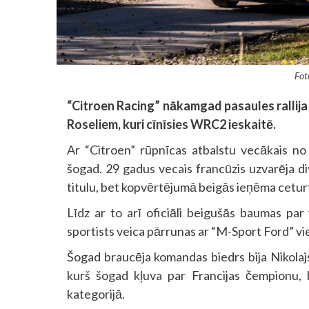
Fot
“Citroen Racing” nākamgad pasaules rallija
Roseliem, kuri cīnīsies WRC2 ieskaitē.
Ar “Citroen” rūpnīcas atbalstu vecākais 
šogad. 29 gadus vecais francūzis uzvarēja d
titulu, bet kopvērtējumā beigās ieņēma ceturt
Līdz ar to arī oficiāli beigušās baumas par
sportists veica pārrunas ar “M-Sport Ford” vi
Šogad braucēja komandas biedrs bija Nikolajs
kurš šogad kļuva par Francijas čempionu,
kategorijā.