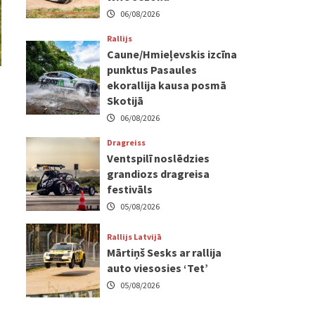
06/08/2026
Rallijs
Caune/Hmieļevskis izcīna
punktus Pasaules
ekorallija kausa posmā
Skotijā
06/08/2026
Dragreiss
Ventspilī noslēdzies
grandiozs dragreisa
festivāls
05/08/2026
Rallijs Latvijā
Mārtiņš Sesks ar rallija
auto viesosies ‘Tet’
05/08/2026