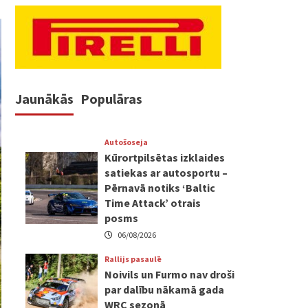
Jaunākās
Populāras
Autošoseja
Kūrortpilsētas izklaides
satiekas ar autosportu –
Pērnavā notiks ‘Baltic
Time Attack’ otrais
posms
06/08/2026
Rallijs pasaulē
Noivils un Furmo nav droši
par dalību nākamā gada
WRC sezonā