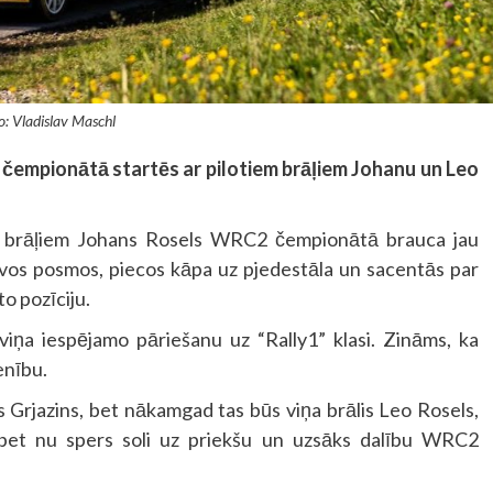
o: Vladislav Maschl
 čempionātā startēs ar pilotiem brāļiem Johanu un Leo
no brāļiem Johans Rosels WRC2 čempionātā brauca jau
ivos posmos, piecos kāpa uz pjedestāla un sacentās par
o pozīciju.
 viņa iespējamo pāriešanu uz “Rally1” klasi. Zināms, ka
enību.
 Grjazins, bet nākamgad tas būs viņa brālis Leo Rosels,
 bet nu spers soli uz priekšu un uzsāks dalību WRC2