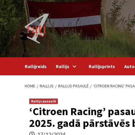
Skip
to
content
Rallijreids
Rallijs
Rallijsprints
Auto
HOME
RALLIJS
RALLIJS PASAULĒ
‘CITROEN RACING’ PAS
Rallijs pasaulē
‘Citroen Racing’ pasau
2025. gadā pārstāvēs b
17/12/2024