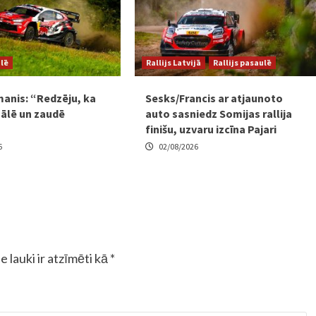
ulē
Rallijs Latvijā
Rallijs pasaulē
manis: “Redzēju, ka
Sesks/Francis ar atjaunoto
zālē un zaudē
auto sasniedz Somijas rallija
finišu, uzvaru izcīna Pajari
6
02/08/2026
e lauki ir atzīmēti kā
*