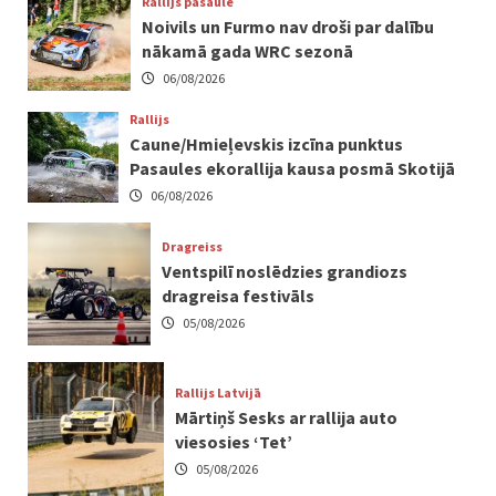
Rallijs pasaulē
Noivils un Furmo nav droši par dalību
nākamā gada WRC sezonā
06/08/2026
Rallijs
Caune/Hmieļevskis izcīna punktus
Pasaules ekorallija kausa posmā Skotijā
06/08/2026
Dragreiss
Ventspilī noslēdzies grandiozs
dragreisa festivāls
05/08/2026
Rallijs Latvijā
Mārtiņš Sesks ar rallija auto
viesosies ‘Tet’
05/08/2026