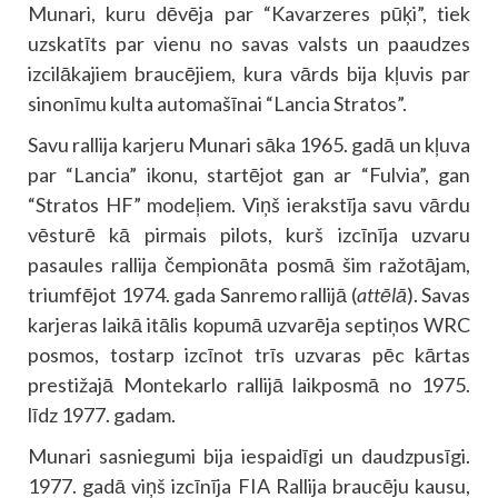
Munari, kuru dēvēja par “Kavarzeres pūķi”, tiek
uzskatīts par vienu no savas valsts un paaudzes
izcilākajiem braucējiem, kura vārds bija kļuvis par
sinonīmu kulta automašīnai “Lancia Stratos”.
Savu rallija karjeru Munari sāka 1965. gadā un kļuva
par “Lancia” ikonu, startējot gan ar “Fulvia”, gan
“Stratos HF” modeļiem. Viņš ierakstīja savu vārdu
vēsturē kā pirmais pilots, kurš izcīnīja uzvaru
pasaules rallija čempionāta posmā šim ražotājam,
triumfējot 1974. gada Sanremo rallijā (
attēlā
). Savas
karjeras laikā itālis kopumā uzvarēja septiņos WRC
posmos, tostarp izcīnot trīs uzvaras pēc kārtas
prestižajā Montekarlo rallijā laikposmā no 1975.
līdz 1977. gadam.
Munari sasniegumi bija iespaidīgi un daudzpusīgi.
1977. gadā viņš izcīnīja FIA Rallija braucēju kausu,