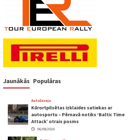
Jaunākās
Populāras
Autošoseja
Kūrortpilsētas izklaides satiekas ar
autosportu – Pērnavā notiks ‘Baltic Time
Attack’ otrais posms
06/08/2026