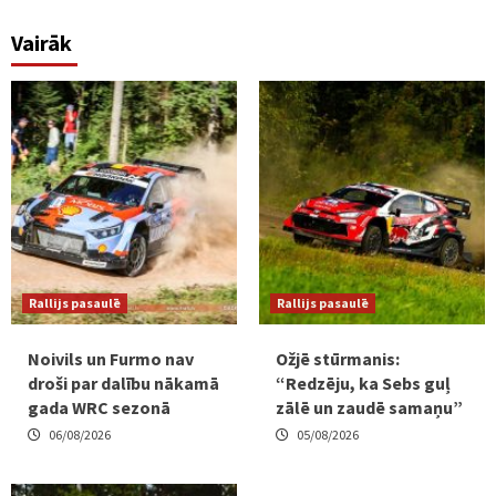
Vairāk
Rallijs pasaulē
Rallijs pasaulē
Noivils un Furmo nav
Ožjē stūrmanis:
droši par dalību nākamā
“Redzēju, ka Sebs guļ
gada WRC sezonā
zālē un zaudē samaņu”
06/08/2026
05/08/2026