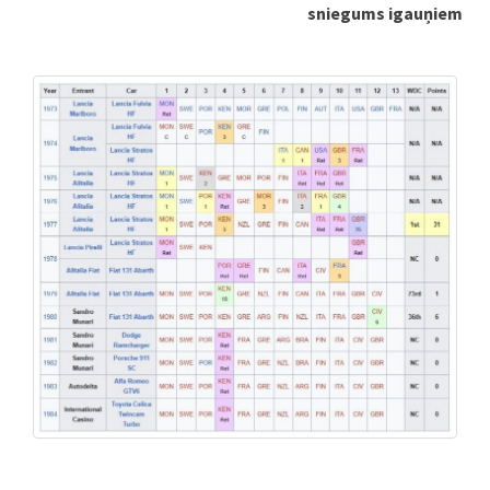
sniegums igauņiem