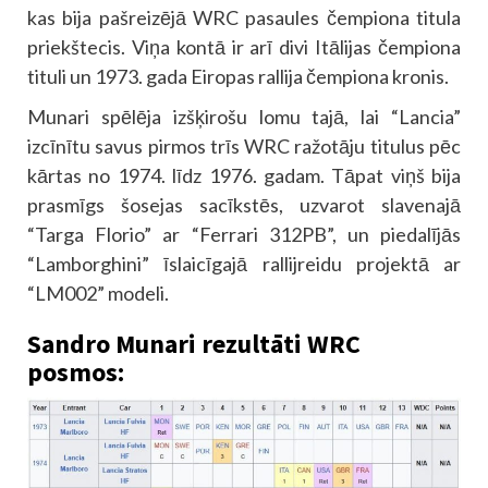
kas bija pašreizējā WRC pasaules čempiona titula
priekštecis. Viņa kontā ir arī divi Itālijas čempiona
tituli un 1973. gada Eiropas rallija čempiona kronis.
Munari spēlēja izšķirošu lomu tajā, lai “Lancia”
izcīnītu savus pirmos trīs WRC ražotāju titulus pēc
kārtas no 1974. līdz 1976. gadam. Tāpat viņš bija
prasmīgs šosejas sacīkstēs, uzvarot slavenajā
“Targa Florio” ar “Ferrari 312PB”, un piedalījās
“Lamborghini” īslaicīgajā rallijreidu projektā ar
“LM002” modeli.
Sandro Munari rezultāti WRC
posmos: