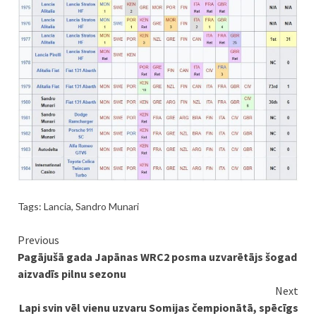
Tags:
Lancia
,
Sandro Munari
Continue
Previous
Pagājušā gada Japānas WRC2 posma uzvarētājs šogad
Reading
aizvadīs pilnu sezonu
Next
Lapi svin vēl vienu uzvaru Somijas čempionātā, spēcīgs