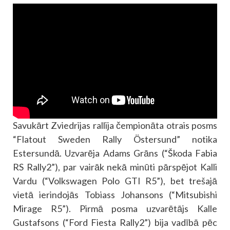
Savukārt Zviedrijas rallija čempionāta otrais posms
“Flatout Sweden Rally Östersund” notika
Estersundā. Uzvarēja Adams Grāns (“Škoda Fabia
RS Rally2”), par vairāk nekā minūti pārspējot Kalli
Vardu (“Volkswagen Polo GTI R5”), bet trešajā
vietā ierindojās Tobiass Johansons (“Mitsubishi
Mirage R5”). Pirmā posma uzvarētājs Kalle
Gustafsons (“Ford Fiesta Rally2”) bija vadībā pēc