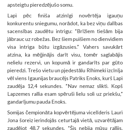
apsteigtu pieredzējušo somu.
Lapi pēc finiša atzinīgi novērtēja igauņu
konkurentu sniegumu, norādot, ka bez viņu dalības
sacensības zaudētu intrigu: “Brīžiem tiešām bija
jābrauc uz robežas. Bez šiem puišiem no dienvidiem
visa intriga būtu izgāzusies.” Vahers savukārt
atzina, ka mēģinājis darīt visu, tomēr saglabājis
nelielu rezervi, un kopumā ir gandarīts par gūto
pieredzi. Trešo vietu un pjedestālu Rīhimeki izcīnīja
vēl viens Igaunijas braucējs Patriks Enoks, kurš Lapi
zaudēja 12,4 sekundes. “Nav nemaz slikti. Kopš
Lapzemes rallia esam spēruši lielu soli uz priekšu,”
gandarījumu pauda Enoks.
Somijas čempionāta kopvērtējuma vicelīderis Lauri
Jona šoreiz ierindojās ceturtajā vietā, uzvarētājam
zaudējot 48,7 sekundes. “Šis nebija mūsu rallijs.