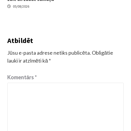
05/08/2026
Atbildēt
Jūsu e-pasta adrese netiks publicēta.
Obligātie
lauki ir atzīmēti kā
*
Komentārs
*