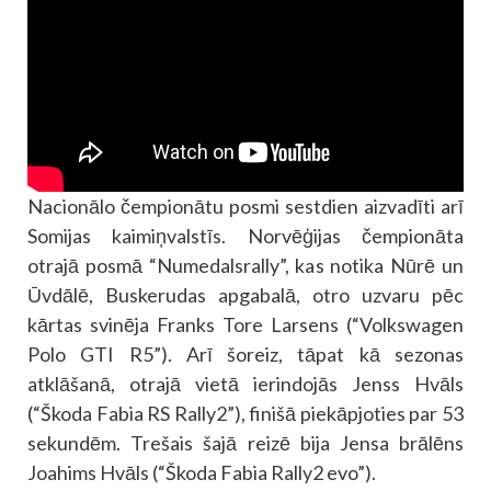
Nacionālo čempionātu posmi sestdien aizvadīti arī
Somijas kaimiņvalstīs. Norvēģijas čempionāta
otrajā posmā “Numedalsrally”, kas notika Nūrē un
Ūvdālē, Buskerudas apgabalā, otro uzvaru pēc
kārtas svinēja Franks Tore Larsens (“Volkswagen
Polo GTI R5”). Arī šoreiz, tāpat kā sezonas
atklāšanā, otrajā vietā ierindojās Jenss Hvāls
(“Škoda Fabia RS Rally2”), finišā piekāpjoties par 53
sekundēm. Trešais šajā reizē bija Jensa brālēns
Joahims Hvāls (“Škoda Fabia Rally2 evo”).