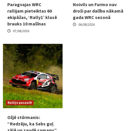
Paragvajas WRC
Noivils un Furmo nav
rallijam pieteiktas 60
droši par dalību nākamā
ekipāžas, ‘Rally1’ klasē
gada WRC sezonā
brauks 10 mašīnas
06/08/2026
07/08/2026
Rallijs pasaulē
Ožjē stūrmanis:
“Redzēju, ka Sebs guļ
zālē un zaudē samaņu”