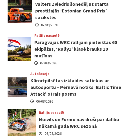
Valters Zviedris šonedēļ uz starta
prestižajās ‘Estonian Grand Prix’
sacīkstēs
07/08/2026
Rallijs pasaulē
Paragvajas WRC rallijam pieteiktas 60
ekipāžas, ‘Rally1’ klasē brauks 10
mašīnas
07/08/2026
Autošoseja
Kūrortpilsētas izklaides satiekas ar
autosportu – Pērnavā notiks ‘Baltic Time
Attack’ otrais posms
06/08/2026
Rallijs pasaulē
Noivils un Furmo nav droši par dalību
nākamā gada WRC sezonā
06/08/2026