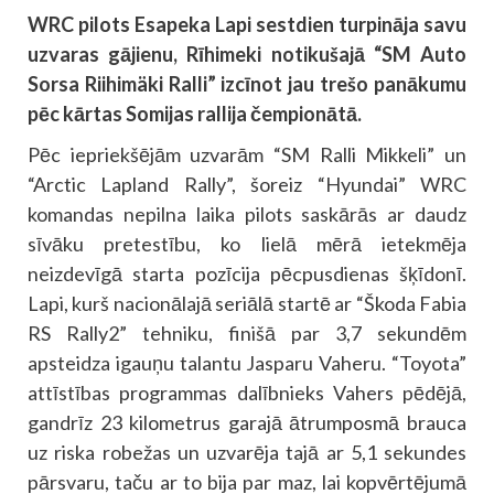
WRC pilots Esapeka Lapi sestdien turpināja savu
uzvaras gājienu, Rīhimeki notikušajā “SM Auto
Sorsa Riihimäki Ralli” izcīnot jau trešo panākumu
pēc kārtas Somijas rallija čempionātā.
Pēc iepriekšējām uzvarām “SM Ralli Mikkeli” un
“Arctic Lapland Rally”, šoreiz “Hyundai” WRC
komandas nepilna laika pilots saskārās ar daudz
sīvāku pretestību, ko lielā mērā ietekmēja
neizdevīgā starta pozīcija pēcpusdienas šķīdonī.
Lapi, kurš nacionālajā seriālā startē ar “Škoda Fabia
RS Rally2” tehniku, finišā par 3,7 sekundēm
apsteidza igauņu talantu Jasparu Vaheru. “Toyota”
attīstības programmas dalībnieks Vahers pēdējā,
gandrīz 23 kilometrus garajā ātrumposmā brauca
uz riska robežas un uzvarēja tajā ar 5,1 sekundes
pārsvaru, taču ar to bija par maz, lai kopvērtējumā