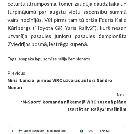
ceturtā ātrumposma, tomēr zaudēja daudz laika un
turpinājumā par augstu vietu sacensību summā
vairs necīnījās. Vēl pirms tam tā brīža līderis Kalle
Kārlbergs (“Toyota GR Yaris Rally2”), kurš nesen
uzvarēja pasaules junioru pasaules čempionāta
Zviedrijas posmā, iestrēga kupenā.
Tags:
esapeka lapi
,
somijas rallija čempionāts
Continue
Previous
Miris ‘Lancia’ pirmās WRC uzvaras autors Sandro
Reading
Munari
Next
‘M-Sport’ komanda nākamajā WRC sezonā plāno
startēt ar ‘Rally2’ mašīnām