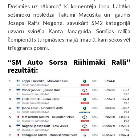
Dosimies uz nākamo,” īsi komentēja Jona. Labāko
sešinieku noslēdza Takumi Macušita un igaunis
Joseps Ralfs Negene, savukārt SM2 kategorijā
uzvaru svinēja Kanta Janaguida. Somijas rallija
čempionāts turpināsies maijā Imatrā, kam sekos vēl
trīs grants posmi.
“SM Auto Sorsa Riihimäki Ralli”
rezultāti: