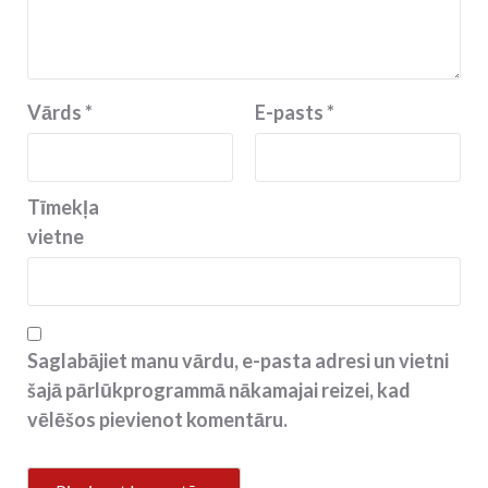
Vārds
*
E-pasts
*
Tīmekļa
vietne
Saglabājiet manu vārdu, e-pasta adresi un vietni
šajā pārlūkprogrammā nākamajai reizei, kad
vēlēšos pievienot komentāru.