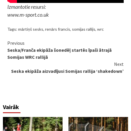
Izmantotie resursi:
www.m-sport.co.uk
Tags:
mārtiņš sesks
,
renārs francis
,
somijas rallijs
,
wrc
Continue
Previous
Seska/Franča ekipāža šonedēļ startēs īpaši ātrajā
Reading
Somijas WRC rallijā
Next
Seska ekipāža aizvadījusi Somijas rallija ‘shakedown’
Vairāk