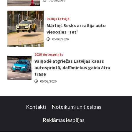
05/08/2026
Rallijs Latvijā
Mārtiņš Sesks ar rallija auto
viesosies ‘Tet’
05/08/2026
2026
Autosprints
Vaiņodē atgriežas Latvijas kauss
autosprintā, dalībniekus gaida ātra
trase
05/08/2026
Kontakti
Noteikumi un tiesības
Reklāmas iespējas