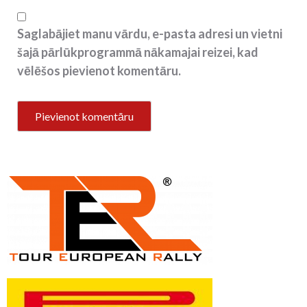
Saglabājiet manu vārdu, e-pasta adresi un vietni
šajā pārlūkprogrammā nākamajai reizei, kad
vēlēšos pievienot komentāru.