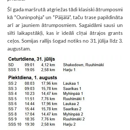
Šī gada maršrutā atgriežas tādi klasiski ātrumposmi
kā “Ouninpohja” un “Päijälä”, taču trase papildināta
arī ar jauniem ātrumposmiem. Sagaidāmi sausi un
silti laikapstākļi, kas ir ideāli cīņai ātrajos grants
ceļos. Somijas rallijs šogad notiks no 31. jūlija līdz 3.
augustam.