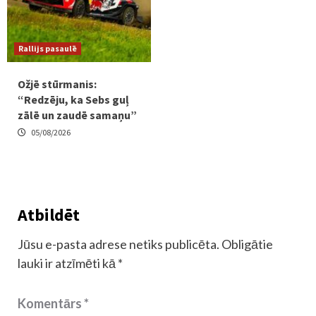
Rallijs pasaulē
Ožjē stūrmanis:
“Redzēju, ka Sebs guļ
zālē un zaudē samaņu”
05/08/2026
Atbildēt
Jūsu e-pasta adrese netiks publicēta.
Obligātie
lauki ir atzīmēti kā
*
Komentārs
*