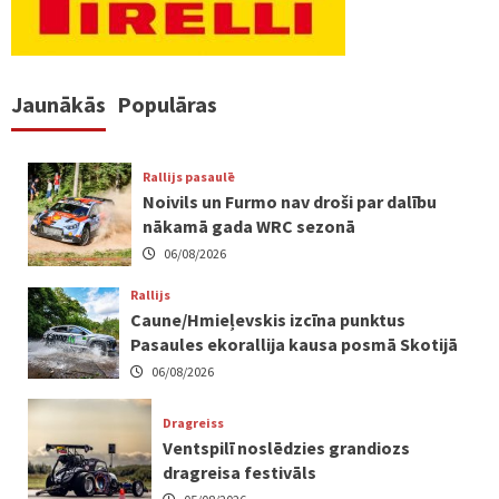
Jaunākās
Populāras
Rallijs pasaulē
Noivils un Furmo nav droši par dalību
nākamā gada WRC sezonā
06/08/2026
Rallijs
Caune/Hmieļevskis izcīna punktus
Pasaules ekorallija kausa posmā Skotijā
06/08/2026
Dragreiss
Ventspilī noslēdzies grandiozs
dragreisa festivāls