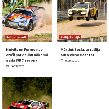
Rallijs pasaulē
Rallijs Latvijā
Noivils un Furmo nav
Mārtiņš Sesks ar rallija
droši par dalību nākamā
auto viesosies ‘Tet’
gada WRC sezonā
05/08/2026
06/08/2026