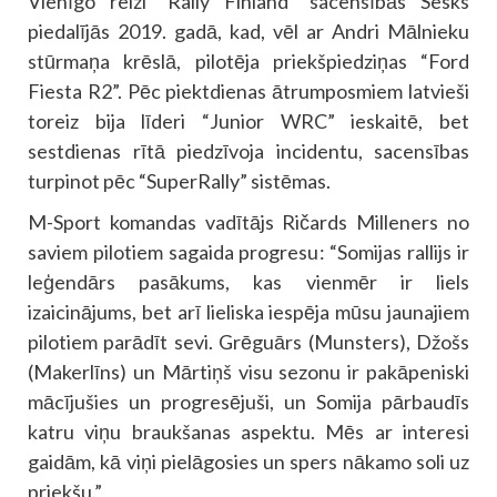
Vienīgo reizi “Rally Finland” sacensībās Sesks
piedalījās 2019. gadā, kad, vēl ar Andri Mālnieku
stūrmaņa krēslā, pilotēja priekšpiedziņas “Ford
Fiesta R2”. Pēc piektdienas ātrumposmiem latvieši
toreiz bija līderi “Junior WRC” ieskaitē, bet
sestdienas rītā piedzīvoja incidentu, sacensības
turpinot pēc “SuperRally” sistēmas.
M-Sport komandas vadītājs Ričards Milleners no
saviem pilotiem sagaida progresu: “Somijas rallijs ir
leģendārs pasākums, kas vienmēr ir liels
izaicinājums, bet arī lieliska iespēja mūsu jaunajiem
pilotiem parādīt sevi. Grēguārs (Munsters), Džošs
(Makerlīns) un Mārtiņš visu sezonu ir pakāpeniski
mācījušies un progresējuši, un Somija pārbaudīs
katru viņu braukšanas aspektu. Mēs ar interesi
gaidām, kā viņi pielāgosies un spers nākamo soli uz
priekšu.”