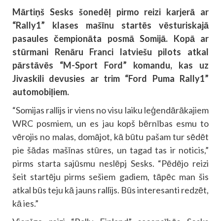
Mārtiņš Sesks šonedēļ pirmo reizi karjerā ar
“Rally1” klases mašīnu startēs vēsturiskajā
pasaules čempionāta posmā Somijā. Kopā ar
stūrmani Renāru Franci latviešu pilots atkal
pārstāvēs “M-Sport Ford” komandu, kas uz
Jivaskili devusies ar trim “Ford Puma Rally1”
automobiļiem.
“Somijas rallijs ir viens no visu laiku leģendārākajiem
WRC posmiem, un es jau kopš bērnības esmu to
vērojis no malas, domājot, kā būtu pašam tur sēdēt
pie šādas mašīnas stūres, un tagad tas ir noticis,”
pirms starta sajūsmu neslēpj Sesks. “Pēdējo reizi
šeit startēju pirms sešiem gadiem, tāpēc man šis
atkal būs teju kā jauns rallijs. Būs interesanti redzēt,
kā ies.”