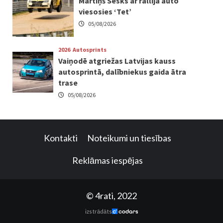
Mārtiņš Sesks ar rallija auto
viesosies ‘Tet’
05/08/2026
2026
Autosprints
Vaiņodē atgriežas Latvijas kauss
autosprintā, dalībniekus gaida ātra
trase
05/08/2026
Kontakti
Noteikumi un tiesības
Reklāmas iespējas
© 4rati, 2022
izstrādāts