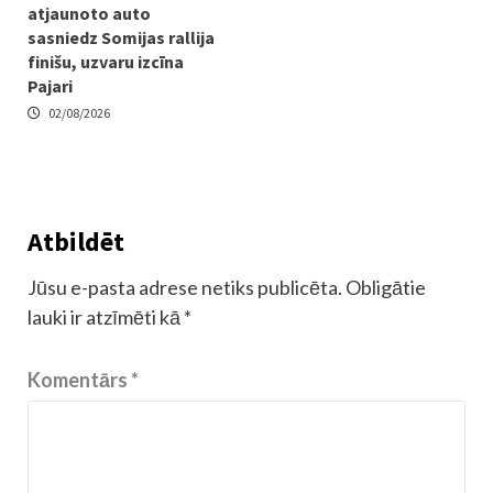
atjaunoto auto
sasniedz Somijas rallija
finišu, uzvaru izcīna
Pajari
02/08/2026
Atbildēt
Jūsu e-pasta adrese netiks publicēta.
Obligātie
lauki ir atzīmēti kā
*
Komentārs
*