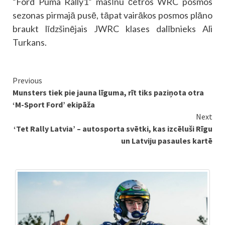
“Ford Puma Rally1” mašīnu četros WRC posmos
sezonas pirmajā pusē, tāpat vairākos posmos plāno
braukt līdzšinējais JWRC klases dalībnieks Ali
Turkans.
Continue
Previous
Munsters tiek pie jauna līguma, rīt tiks paziņota otra
Reading
‘M-Sport Ford’ ekipāža
Next
‘Tet Rally Latvia’ – autosporta svētki, kas izcēluši Rīgu
un Latviju pasaules kartē