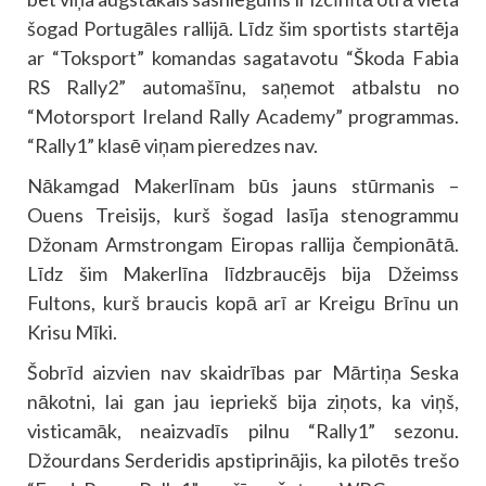
šogad Portugāles rallijā. Līdz šim sportists startēja
ar “Toksport” komandas sagatavotu “Škoda Fabia
RS Rally2” automašīnu, saņemot atbalstu no
“Motorsport Ireland Rally Academy” programmas.
“Rally1” klasē viņam pieredzes nav.
Nākamgad Makerlīnam būs jauns stūrmanis –
Ouens Treisijs, kurš šogad lasīja stenogrammu
Džonam Armstrongam Eiropas rallija čempionātā.
Līdz šim Makerlīna līdzbraucējs bija Džeimss
Fultons, kurš braucis kopā arī ar Kreigu Brīnu un
Krisu Mīki.
Šobrīd aizvien nav skaidrības par Mārtiņa Seska
nākotni, lai gan jau iepriekš bija ziņots, ka viņš,
visticamāk, neaizvadīs pilnu “Rally1” sezonu.
Džourdans Serderidis apstiprinājis, ka pilotēs trešo