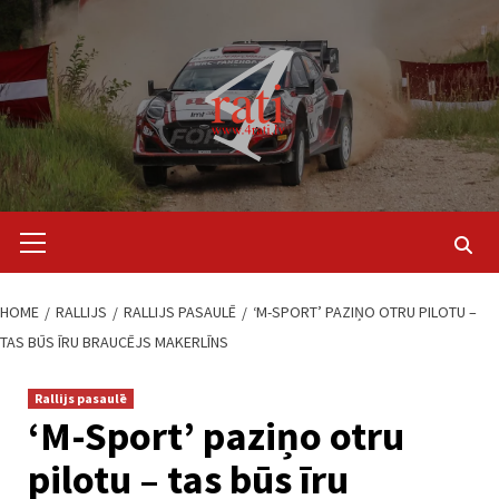
Skip
to
content
Primary
Menu
HOME
RALLIJS
RALLIJS PASAULĒ
‘M-SPORT’ PAZIŅO OTRU PILOTU –
TAS BŪS ĪRU BRAUCĒJS MAKERLĪNS
Rallijs pasaulē
‘M-Sport’ paziņo otru
pilotu – tas būs īru