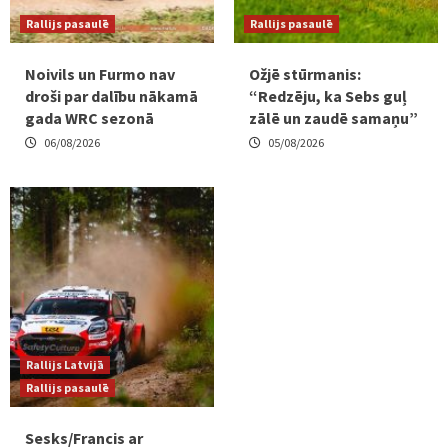
Rallijs pasaulē
Rallijs pasaulē
Noivils un Furmo nav
Ožjē stūrmanis:
droši par dalību nākamā
“Redzēju, ka Sebs guļ
gada WRC sezonā
zālē un zaudē samaņu”
06/08/2026
05/08/2026
Rallijs Latvijā
Rallijs pasaulē
Sesks/Francis ar