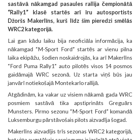
sastāvā nākamgad pasaules rallija čempionātā
“Rally1” klasē startēs arī īru autosportists
Džoršs Makerlīns, kurš līdz šim pieredzi smēlās
WRC2 kategorijā.
Lai gan kādu laiku bija neoficiāla informācija, ka
nākamgad “M-Sport Ford” startēs ar vienu pilna
laika ekipāžu, šodien noskaidrojās, ka arī Makerlīns
“Ford Puma Rally1” auto pilotēs visos 14 posmos
gaidāmajā WRC sezonā. Uz starta viņš būs jau
janvārī notiekošajā Montekarlo rallijā.
Atgādinām, ka vakar uz visiem nākamā gada WRC
posmiem sastāvā tika apstiprināts Greguārs
Munsters. Pirmo sezonu “M-Sport Ford” komandā
Luksemburgu pārstāvošais pilots aizvadīja šogad.
Makerlīns aizvadījis trīs sezonas WRC2 kategorijā,
bet viņa augstākais sasniegums ir izcīnītā otrā vieta