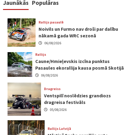
Jaunākās
Populāras
Rallijs pasaulē
Noivils un Furmo nav droši par dalību
nākamā gada WRC sezonā
06/08/2026
Rallijs
Caune/Hmieļevskis izcīna punktus
Pasaules ekorallija kausa posmā Skotijā
06/08/2026
Dragreiss
Ventspilī noslēdzies grandiozs
dragreisa festivāls
05/08/2026
Rallijs Latvijā